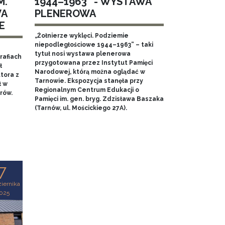
M.
1944–1963” - WYSTAWA
WA
PLENEROWA
E
„Żołnierze wyklęci. Podziemie
niepodległościowe 1944–1963” – taki
tytuł nosi wystawa plenerowa
rafiach
przygotowana przez Instytut Pamięci
ł
Narodowej, którą można oglądać w
tora z
Tarnowie. Ekspozycja stanęła przy
ł w
Regionalnym Centrum Edukacji o
rów.
Pamięci im. gen. bryg. Zdzisława Baszaka
(Tarnów, ul. Mościckiego 27A).
7
iernika
025