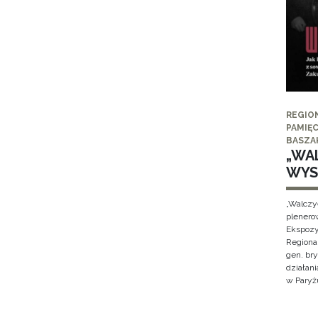
REGIO
PAMIĘC
BASZA
„WAL
WYS
„Walczy
plenero
Ekspozy
Regiona
gen. br
działan
w Paryżu