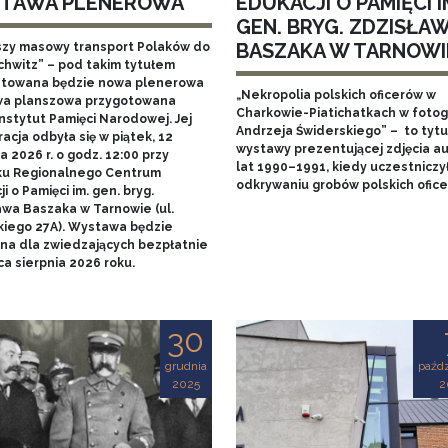
TAWA PLENEROWA
EDUKACJI O PAMIĘCI I
GEN. BRYG. ZDZISŁA
BASZAKA W TARNOWI
szy masowy transport Polaków do
chwitz” – pod takim tytułem
towana będzie nowa plenerowa
„Nekropolia polskich oficerów w
a planszowa przygotowana
Charkowie-Piatichatkach w fotog
nstytut Pamięci Narodowej. Jej
Andrzeja Świderskiego” – to tytu
acja odbyła się w piątek, 12
wystawy prezentującej zdjęcia au
 2026 r. o godz. 12:00 przy
lat 1990–1991, kiedy uczestniczy
u Regionalnego Centrum
odkrywaniu grobów polskich ofice
i o Pamięci im. gen. bryg.
awa Baszaka w Tarnowie (ul.
kiego 27A). Wystawa będzie
na dla zwiedzających bezpłatnie
a sierpnia 2026 roku.
30
grudnia
paźdz
2025
2