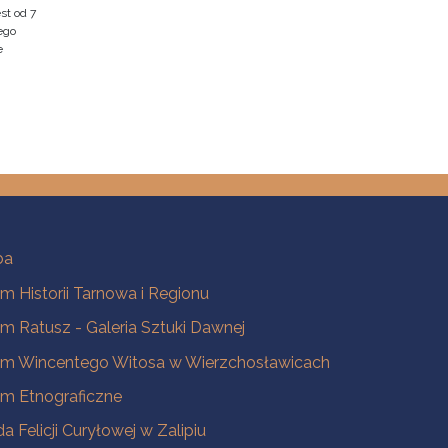
st od 7
ego
e
ba
 Historii Tarnowa i Regionu
 Ratusz - Galeria Sztuki Dawnej
m Wincentego Witosa w Wierzchosławicach
m Etnograficzne
a Felicji Curyłowej w Zalipiu