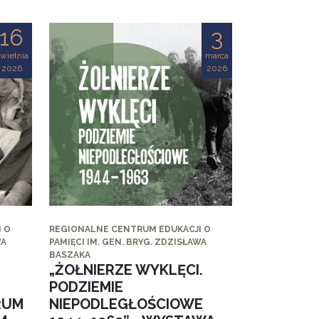
16
3
wietnia
marca
2026
2026
 O
REGIONALNE CENTRUM EDUKACJI O
WA
PAMIĘCI IM. GEN. BRYG. ZDZISŁAWA
BASZAKA
„ŻOŁNIERZE WYKLĘCI.
PODZIEMIE
RUM
NIEPODLEGŁOŚCIOWE