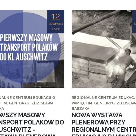
12
czerwca
k
2026
NALNE CENTRUM EDUKACJI O
REGIONALNE CENTRUM EDUKACJI
I IM. GEN. BRYG. ZDZISŁAWA
PAMIĘCI IM. GEN. BRYG. ZDZISŁA
KA
BASZAKA
RWSZY MASOWY
NOWA WYSTAWA
NSPORT POLAKÓW DO
PLENEROWA PRZY
AUSCHWITZ -
REGIONALNYM CENT