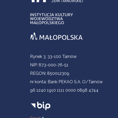
Informacje kontaktowe
Rynek 3, 33-100 Tarnów
NIP: 873-000-76-51
REGON: 850012309
nr konta: Bank PEKAO S.A. O/Tarnów
96 1240 1910 1111 0000 0898 4744