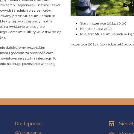
ów terapii zajęciowej, uczniów szkół
owych i średnich oraz seniorów,
izowany przez Muzeum Zamek w
 Efekty tej twórczej pracy można
Start:
3 czerwca 2024, 10:00
ać na wystawie w siedzibie
Koniec:
7 lipca 2024
iego Centrum Kultury w Jastwi do 27
Miejsce: Muzeum Zamek w Dęb
5 r.
3 czerwca 2024 r. (poniedziałek) o godz
nie dziękujemy wszystkim
ikom i gościom za obecność oraz
świętowanie sztuki i integracji. To
nie na długo pozostanie w naszej
!
Na skróty
Oddziały
Dostępność
Siedzi
Wydarzenia