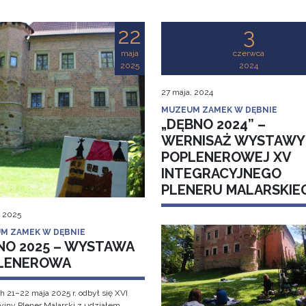
22
3
maja
czerwca
2025
2024
27 maja, 2024
MUZEUM ZAMEK W DĘBNIE
„DĘBNO 2024” –
WERNISAŻ WYSTAWY
POPLENEROWEJ XV
INTEGRACYJNEGO
PLENERU MALARSKIE
, 2025
M ZAMEK W DĘBNIE
NO 2025 – WYSTAWA
LENEROWA
h 21–22 maja 2025 r. odbył się XVI
cyjny Plener Malarski z udziałem