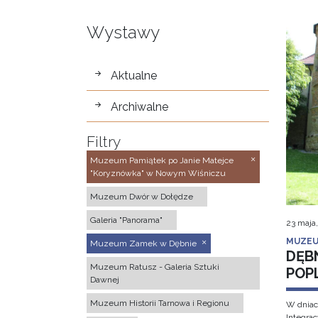
Wystawy
wystawy
Aktualne
Archiwalne
Filtry
Muzeum Pamiątek po Janie Matejce
"Koryznówka" w Nowym Wiśniczu
Muzeum Dwór w Dołędze
Galeria "Panorama"
23 maja
MUZEU
Muzeum Zamek w Dębnie
DĘB
Muzeum Ratusz - Galeria Sztuki
POP
Dawnej
Muzeum Historii Tarnowa i Regionu
W dniac
Integra