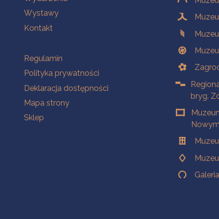
Muzeum
Wystawy
Muzeum
Kontakt
Muzeu
Muzeu
Na skróty
Regulamin
Zagrod
Polityka prywatności
Regiona
Deklaracja dostępności
bryg. Z
Mapa strony
Muzeum
Sklep
Nowym 
Muzeu
Muzeu
Galeri