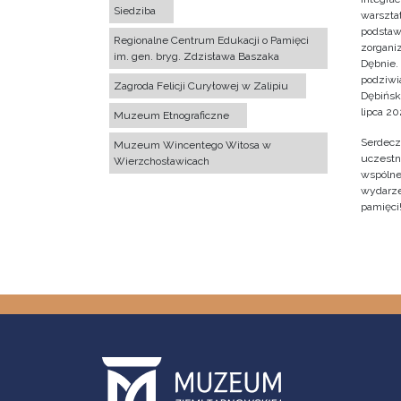
Siedziba
warsztat
podstaw
Regionalne Centrum Edukacji o Pamięci
zorgan
im. gen. bryg. Zdzisława Baszaka
Dębnie.
podziwi
Zagroda Felicji Curyłowej w Zalipiu
Dębińsk
lipca 202
Muzeum Etnograficzne
Serdecz
Muzeum Wincentego Witosa w
uczestn
Wierzchosławicach
wspólne 
wydarze
pamięci