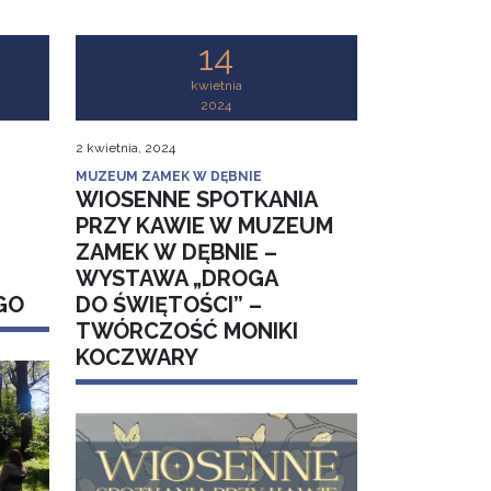
14
kwietnia
2024
2 kwietnia, 2024
MUZEUM ZAMEK W DĘBNIE
WIOSENNE SPOTKANIA
PRZY KAWIE W MUZEUM
ZAMEK W DĘBNIE –
WYSTAWA „DROGA
GO
DO ŚWIĘTOŚCI” –
TWÓRCZOŚĆ MONIKI
KOCZWARY