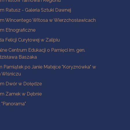
 Historii Tarnowa i Regionu
 Ratusz - Galeria Sztuki Dawnej
m Wincentego Witosa w Wierzchosławicach
m Etnograficzne
a Felicji Curyłowej w Zalipiu
lne Centrum Edukacji o Pamięci im. gen.
dzisława Baszaka
 Pamiątek po Janie Matejce "Koryznówka" w
Wiśniczu
m Dwór w Dołędze
m Zamek w Dębnie
a "Panorama"