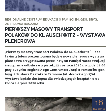
REGIONALNE CENTRUM EDUKACJI O PAMIĘCI IM. GEN. BRYG.
ZDZISŁAWA BASZAKA
PIERWSZY MASOWY TRANSPORT
POLAKÓW DO KL AUSCHWITZ - WYSTAWA
PLENEROWA
„Pierwszy masowy transport Polaków do KL Auschwitz” – pod
takim tytułem prezentowana będzie nowa plenerowa wystawa
planszowa przygotowana przez Instytut Pamięci Narodowej. Jej
inauguracja odbyła się w piątek, 12 czerwca 2026 r. o godz. 12:00
przy budynku Regionalnego Centrum Edukacji o Pamięci im. gen.
bryg. Zdzisława Baszaka w Tarnowie (ul. Mościckiego 27A).
Wystawa będzie dostępna dla zwiedzających bezpłatnie do
końca sierpnia 2026 roku.
16
kwietnia