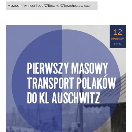
Muzeum Wincentego Witosa w Wierzchosławicach
12
czerwca
2026