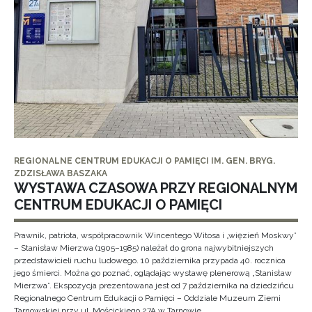
REGIONALNE CENTRUM EDUKACJI O PAMIĘCI IM. GEN. BRYG.
ZDZISŁAWA BASZAKA
WYSTAWA CZASOWA PRZY REGIONALNYM
CENTRUM EDUKACJI O PAMIĘCI
Prawnik, patriota, współpracownik Wincentego Witosa i „więzień Moskwy”
– Stanisław Mierzwa (1905–1985) należał do grona najwybitniejszych
przedstawicieli ruchu ludowego. 10 października przypada 40. rocznica
jego śmierci. Można go poznać, oglądając wystawę plenerową „Stanisław
Mierzwa”. Ekspozycja prezentowana jest od 7 października na dziedzińcu
Regionalnego Centrum Edukacji o Pamięci – Oddziale Muzeum Ziemi
Tarnowskiej przy ul. Mościckiego 27A w Tarnowie.