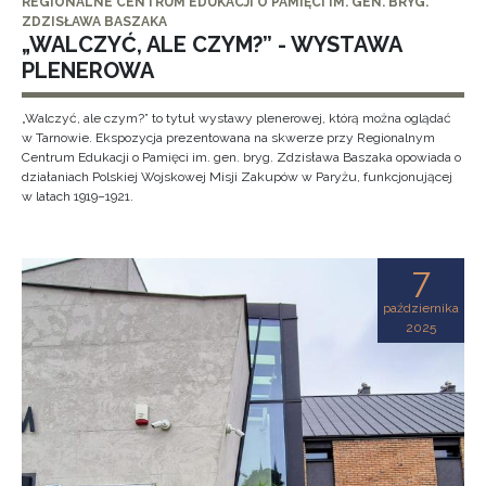
REGIONALNE CENTRUM EDUKACJI O PAMIĘCI IM. GEN. BRYG.
ZDZISŁAWA BASZAKA
„WALCZYĆ, ALE CZYM?” - WYSTAWA
PLENEROWA
„Walczyć, ale czym?” to tytuł wystawy plenerowej, którą można oglądać
w Tarnowie. Ekspozycja prezentowana na skwerze przy Regionalnym
Centrum Edukacji o Pamięci im. gen. bryg. Zdzisława Baszaka opowiada o
działaniach Polskiej Wojskowej Misji Zakupów w Paryżu, funkcjonującej
w latach 1919–1921.
7
października
2025