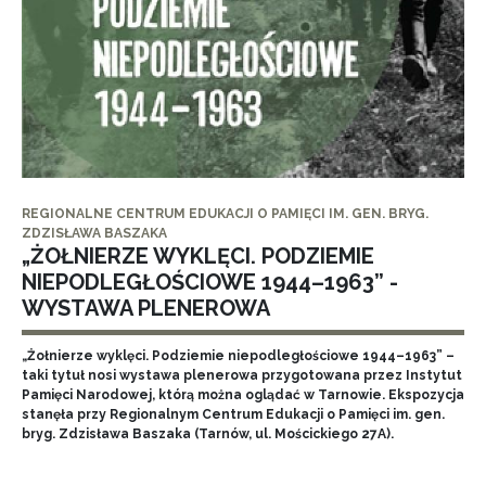
REGIONALNE CENTRUM EDUKACJI O PAMIĘCI IM. GEN. BRYG.
ZDZISŁAWA BASZAKA
„ŻOŁNIERZE WYKLĘCI. PODZIEMIE
NIEPODLEGŁOŚCIOWE 1944–1963” -
WYSTAWA PLENEROWA
„Żołnierze wyklęci. Podziemie niepodległościowe 1944–1963” –
taki tytuł nosi wystawa plenerowa przygotowana przez Instytut
Pamięci Narodowej, którą można oglądać w Tarnowie. Ekspozycja
stanęła przy Regionalnym Centrum Edukacji o Pamięci im. gen.
bryg. Zdzisława Baszaka (Tarnów, ul. Mościckiego 27A).