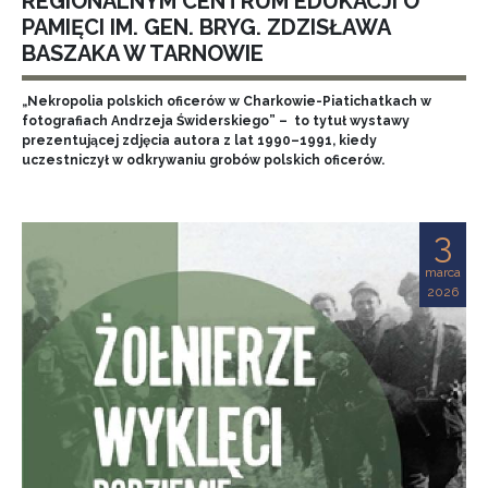
REGIONALNYM CENTRUM EDUKACJI O
PAMIĘCI IM. GEN. BRYG. ZDZISŁAWA
BASZAKA W TARNOWIE
„Nekropolia polskich oficerów w Charkowie-Piatichatkach w
fotografiach Andrzeja Świderskiego” – to tytuł wystawy
prezentującej zdjęcia autora z lat 1990–1991, kiedy
uczestniczył w odkrywaniu grobów polskich oficerów.
3
marca
2026