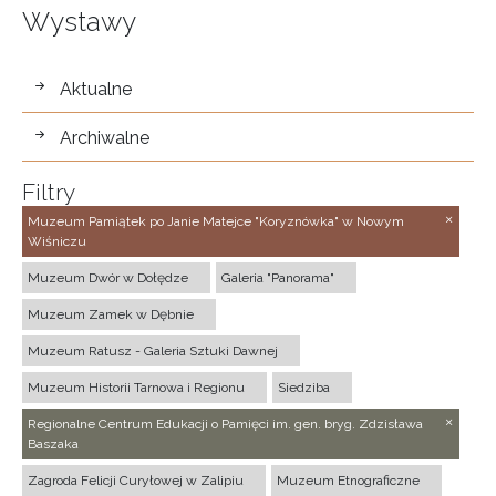
Wystawy
wystawy
Aktualne
Archiwalne
Filtry
Muzeum Pamiątek po Janie Matejce "Koryznówka" w Nowym
Wiśniczu
Muzeum Dwór w Dołędze
Galeria "Panorama"
Muzeum Zamek w Dębnie
Muzeum Ratusz - Galeria Sztuki Dawnej
Muzeum Historii Tarnowa i Regionu
Siedziba
Regionalne Centrum Edukacji o Pamięci im. gen. bryg. Zdzisława
Baszaka
Zagroda Felicji Curyłowej w Zalipiu
Muzeum Etnograficzne