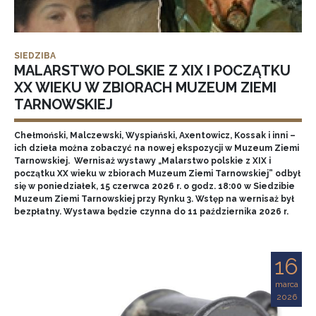
SIEDZIBA
MALARSTWO POLSKIE Z XIX I POCZĄTKU
XX WIEKU W ZBIORACH MUZEUM ZIEMI
TARNOWSKIEJ
Chełmoński, Malczewski, Wyspiański, Axentowicz, Kossak i inni –
ich dzieła można zobaczyć na nowej ekspozycji w Muzeum Ziemi
Tarnowskiej. Wernisaż wystawy „Malarstwo polskie z XIX i
początku XX wieku w zbiorach Muzeum Ziemi Tarnowskiej” odbył
się w poniedziałek, 15 czerwca 2026 r. o godz. 18:00 w Siedzibie
Muzeum Ziemi Tarnowskiej przy Rynku 3. Wstęp na wernisaż był
bezpłatny. Wystawa będzie czynna do 11 października 2026 r.
16
marca
2026