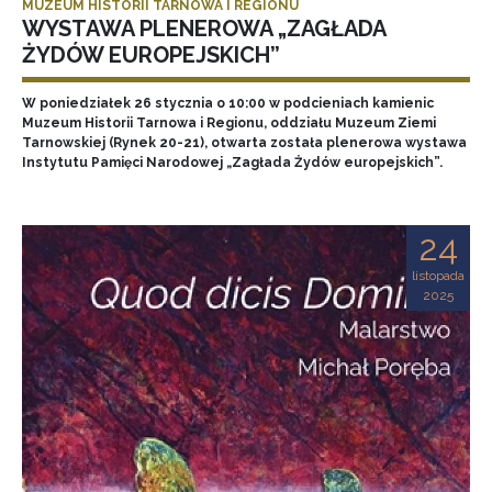
MUZEUM HISTORII TARNOWA I REGIONU
WYSTAWA PLENEROWA „ZAGŁADA
ŻYDÓW EUROPEJSKICH”
W poniedziałek 26 stycznia o 10:00 w podcieniach kamienic
Muzeum Historii Tarnowa i Regionu, oddziału Muzeum Ziemi
Tarnowskiej (Rynek 20-21), otwarta została plenerowa wystawa
Instytutu Pamięci Narodowej „Zagłada Żydów europejskich”.
24
listopada
2025