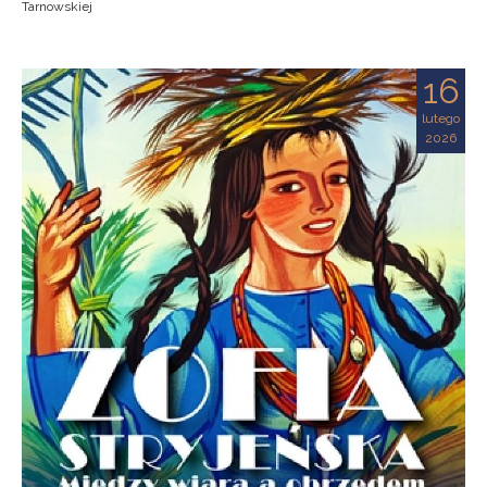
Tarnowskiej
16
lutego
2026