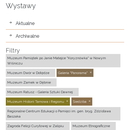
Wystawy
wystawy
Aktualne
Archiwalne
Filtry
Muzeum Pamiątek po Janie Matejce "Koryznówka" w Nowym
Wiśniczu
Muzeum Dwór w Dołędze
Galeria "Panorama"
Muzeum Zamek w Dębnie
Muzeum Ratusz - Galeria Sztuki Dawnej
Muzeum Historii Tarnowa i Regionu
Siedziba
Regionalne Centrum Edukacji o Pamięci im. gen. bryg. Zdzisława
Baszaka
Zagroda Felicji Curyłowej w Zalipiu
Muzeum Etnograficzne