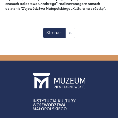
czasach Bolesława Chrobrego” realizowanego w ramach
działania Województwa Małopolskiego „Kultura na szóstkę”.
Stronicowanie
Następna strona
Strona 1
››