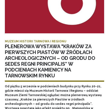
MUZEUM HISTORII TARNOWA I REGIONU
PLENEROWA WYSTAWA "KRAKÓW ZA
PIERWSZYCH PIASTÓW W ŹRÓDŁACH
ARCHEOLOGICZNYCH – OD GRODU DO
SEDES REGNI PRINCIPALIS” W
PODCIENIACH KAMIENICY NA
TARNOWSKIM RYNKU
Od piątku 5 września w podcieniach budynku przy Rynku 20-21,
gdzie mieści się Muzeum Historii Tarnowa i Regionu – oddział
Muzeum Ziemi Tarnowskiej oglądać można plenerową wystawę
czasową: „Kraków za pierwszych Piastów w źródłach
archeologicznych – od grodu do sedes regni principalis”.
Wystawa powstała jako efekt projektu pn. „Małopolska w