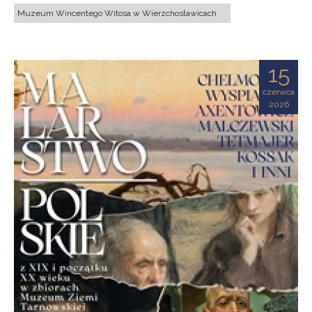
Muzeum Wincentego Witosa w Wierzchosławicach
15
czerwca
2026