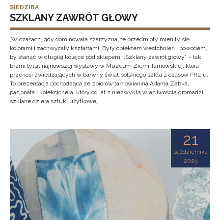
SIEDZIBA
SZKLANY ZAWRÓT GŁOWY
„W czasach, gdy dominowała szarzyzna, te przedmioty mieniły się
kolorami i zachwycały kształtami. Były obiektem westchnień i powodem,
by stanąć w długiej kolejce pod sklepem. „Szklany zawrót głowy” – tak
brzmi tytuł najnowszej wystawy w Muzeum Ziemi Tarnowskiej, która
przenosi zwiedzających w barwny świat polskiego szkła z czasów PRL-u.
To prezentacja pochodząca ze zbiorów tarnowianina Adama Ząbka,
pasjonata i kolekcjonera, który od lat z niezwykłą wrażliwością gromadzi
szklane dzieła sztuki użytkowej.
21
października
2025