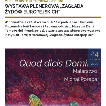
MUZEUM HISTORII TARNOWA I REGIONU
WYSTAWA PLENEROWA „ZAGŁADA
ŻYDÓW EUROPEJSKICH”
W poniedziałek 26 stycznia o 10:00 w podcieniach kamienic
Muzeum Historii Tarnowa i Regionu, oddziału Muzeum Ziemi
Tarnowskiej (Rynek 20-21), otwarta została plenerowa wystawa
Instytutu Pamięci Narodowej „Zagłada Żydów europejskich”.
24
listopada
2025