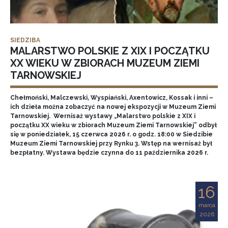
SIEDZIBA
MALARSTWO POLSKIE Z XIX I POCZĄTKU
XX WIEKU W ZBIORACH MUZEUM ZIEMI
TARNOWSKIEJ
Chełmoński, Malczewski, Wyspiański, Axentowicz, Kossak i inni –
ich dzieła można zobaczyć na nowej ekspozycji w Muzeum Ziemi
Tarnowskiej. Wernisaż wystawy „Malarstwo polskie z XIX i
początku XX wieku w zbiorach Muzeum Ziemi Tarnowskiej” odbył
się w poniedziałek, 15 czerwca 2026 r. o godz. 18:00 w Siedzibie
Muzeum Ziemi Tarnowskiej przy Rynku 3. Wstęp na wernisaż był
bezpłatny. Wystawa będzie czynna do 11 października 2026 r.
16
marca
2026