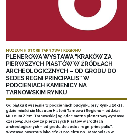
MUZEUM HISTORII TARNOWA I REGIONU
PLENEROWA WYSTAWA "KRAKÓW ZA
PIERWSZYCH PIASTÓW W ŹRÓDŁACH
ARCHEOLOGICZNYCH – OD GRODU DO
SEDES REGNI PRINCIPALIS” W
PODCIENIACH KAMIENICY NA
TARNOWSKIM RYNKU
Od piątku 5 września w podcieniach budynku przy Rynku 20-21,
gdzie mieści się Muzeum Historii Tarnowa i Regionu – oddział
Muzeum Ziemi Tarnowskiej oglądać można plenerową wystawę
czasową: „Kraków za pierwszych Piastów w źródłach
archeologicznych – od grodu do sedes regni principalis”.
Wystawa powstała jako efekt projektu pn. „Małopolska w