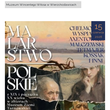
Muzeum Wincentego Witosa w Wierzchosławicach
15
czerwca
2026