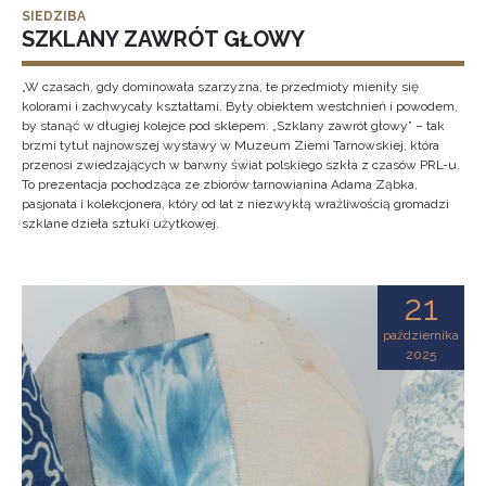
SIEDZIBA
SZKLANY ZAWRÓT GŁOWY
„W czasach, gdy dominowała szarzyzna, te przedmioty mieniły się
kolorami i zachwycały kształtami. Były obiektem westchnień i powodem,
by stanąć w długiej kolejce pod sklepem. „Szklany zawrót głowy” – tak
brzmi tytuł najnowszej wystawy w Muzeum Ziemi Tarnowskiej, która
przenosi zwiedzających w barwny świat polskiego szkła z czasów PRL-u.
To prezentacja pochodząca ze zbiorów tarnowianina Adama Ząbka,
pasjonata i kolekcjonera, który od lat z niezwykłą wrażliwością gromadzi
szklane dzieła sztuki użytkowej.
21
października
2025