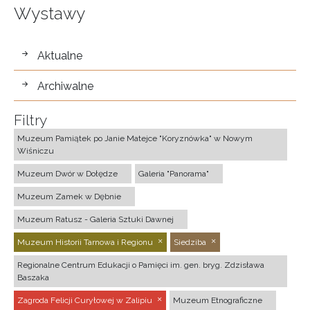
Wystawy
wystawy
Aktualne
Archiwalne
Filtry
Muzeum Pamiątek po Janie Matejce "Koryznówka" w Nowym
Wiśniczu
Muzeum Dwór w Dołędze
Galeria "Panorama"
Muzeum Zamek w Dębnie
Muzeum Ratusz - Galeria Sztuki Dawnej
Muzeum Historii Tarnowa i Regionu
Siedziba
Regionalne Centrum Edukacji o Pamięci im. gen. bryg. Zdzisława
Baszaka
Zagroda Felicji Curyłowej w Zalipiu
Muzeum Etnograficzne