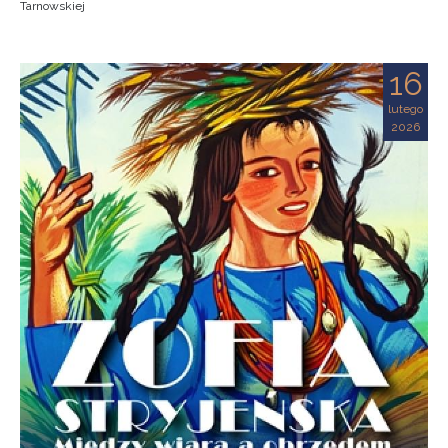
Tarnowskiej
16
lutego
2026