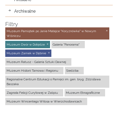
Archiwalne
Filtry
Muzeum Pamiątek po Janie Matejce "Koryznówka" w Nowym
Wiśniczu
Muzeum Dwór w Dołędze
Galeria "Panorama"
Muzeum Zamek w Dębnie
Muzeum Ratusz - Galeria Sztuki Dawnej
Muzeum Historii Tarnowa i Regionu
Siedziba
Regionalne Centrum Edukacji o Pamięci im. gen. bryg. Zdzisława
Baszaka
Zagroda Felicji Curyłowej w Zalipiu
Muzeum Etnograficzne
Muzeum Wincentego Witosa w Wierzchosławicach