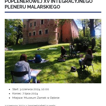
POPLENEROWEJ XV INTEGRACYJNEGO
PLENERU MALARSKIEGO
Start:
3 czerwca 2024, 10:00
Koniec:
7 lipca 2024
Miejsce: Muzeum Zamek w Dębnie
3 czerwca 2024 r. (poniedziałek) o godz.