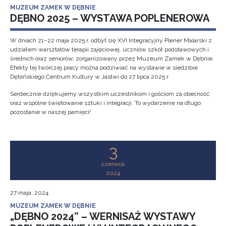
MUZEUM ZAMEK W DĘBNIE
DĘBNO 2025 – WYSTAWA POPLENEROWA
W dniach 21–22 maja 2025 r. odbył się XVI Integracyjny Plener Malarski z
udziałem warsztatów terapii zajęciowej, uczniów szkół podstawowych i
średnich oraz seniorów, zorganizowany przez Muzeum Zamek w Dębnie.
Efekty tej twórczej pracy można podziwiać na wystawie w siedzibie
Dębińskiego Centrum Kultury w Jastwi do 27 lipca 2025 r.
Serdecznie dziękujemy wszystkim uczestnikom i gościom za obecność
oraz wspólne świętowanie sztuki i integracji. To wydarzenie na długo
pozostanie w naszej pamięci!
3
czerwca
2024
27 maja, 2024
MUZEUM ZAMEK W DĘBNIE
„DĘBNO 2024” – WERNISAŻ WYSTAWY