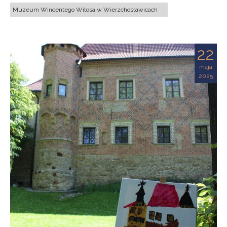
Muzeum Wincentego Witosa w Wierzchosławicach
22
maja
2025