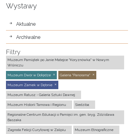
Wystawy
wystawy
Aktualne
Archiwalne
Filtry
Muzeum Pamiątek po Janie Matejce "Koryznówka" w Nowym
Wiśniczu
Muzeum Dwór w Dołędze
Galeria "Panorama"
Muzeum Zamek w Dębnie
Muzeum Ratusz - Galeria Sztuki Dawnej
Muzeum Historii Tarnowa i Regionu
Siedziba
Regionalne Centrum Edukacji o Pamięci im. gen. bryg. Zdzisława
Baszaka
Zagroda Felicji Curyłowej w Zalipiu
Muzeum Etnograficzne