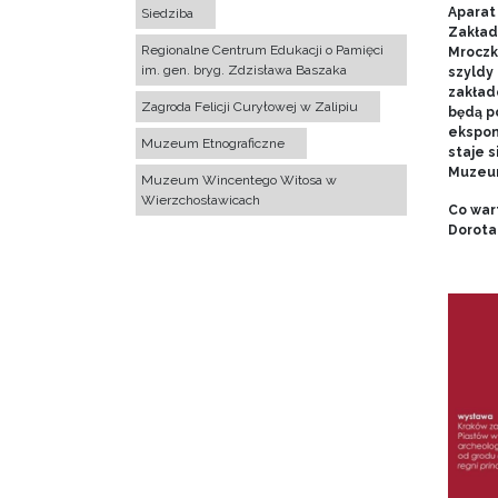
Aparat 
Siedziba
Zakład
Regionalne Centrum Edukacji o Pamięci
Mroczk
im. gen. bryg. Zdzisława Baszaka
szyldy
zakładó
Zagroda Felicji Curyłowej w Zalipiu
będą p
ekspon
Muzeum Etnograficzne
staje s
Muzeum
Muzeum Wincentego Witosa w
Wierzchosławicach
Co war
Dorota