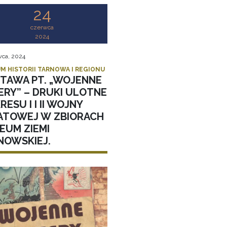
24
czerwca
2024
wca, 2024
M HISTORII TARNOWA I REGIONU
TAWA PT. „WOJENNE
ERY” – DRUKI ULOTNE
RESU I I II WOJNY
ATOWEJ W ZBIORACH
EUM ZIEMI
NOWSKIEJ.