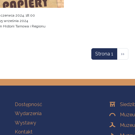
 czerwca 2024, 18:00
15 września 2024
Historii Tarnowa i Regionu
icowanie
Nastę
Strona 1
››
Na skróty
Oddziały
Dostępność
Siedzi
Wydarzenia
Muzeum
Wystawy
Muzeum
Kontakt