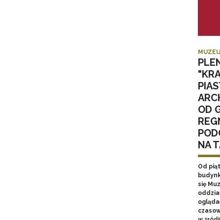
MUZEU
PLE
"KR
PIA
ARC
OD 
REGN
POD
NA 
Od pią
budynk
się Mu
oddzia
ogląda
czasow
w źród