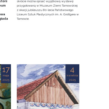
torii
skrócie można opisać wyjątkową wystawę
zeum
przygotowaną w Muzeum Ziemi Tarnowskiej
z okazji jubileuszu 80-lecia Państwowego
awa
Liceum Sztuk Plastycznych im. A. Grottgera w
głada
Tarnowie.
17
4
maja
kwietnia
2025
2025