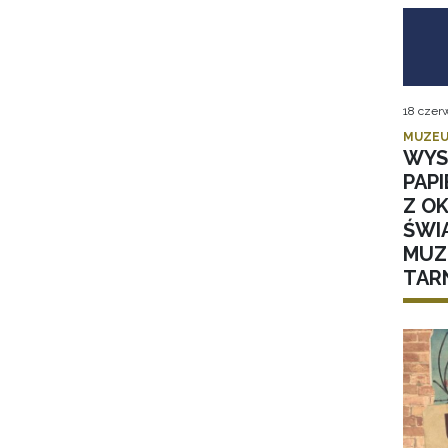
18 czer
MUZEU
WYS
PAPI
Z OK
ŚWI
MUZ
TAR