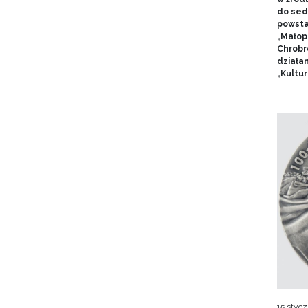
do sed
powsta
„Małop
Chrobr
działa
„Kultur
15 stycz