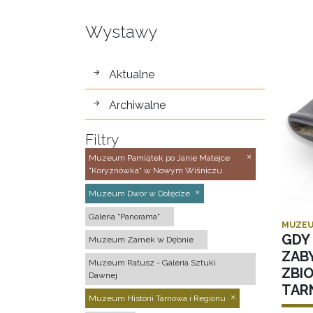
Wystawy
wystawy
Aktualne
Archiwalne
Filtry
Muzeum Pamiątek po Janie Matejce
"Koryznówka" w Nowym Wiśniczu
Muzeum Dwór w Dołędze
Galeria "Panorama"
MUZEU
GDY 
Muzeum Zamek w Dębnie
ZAB
Muzeum Ratusz - Galeria Sztuki
ZBI
Dawnej
TAR
Muzeum Historii Tarnowa i Regionu