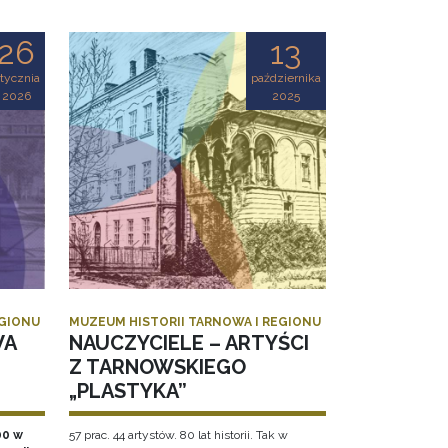
26
13
tycznia
października
2026
2025
EGIONU
MUZEUM HISTORII TARNOWA I REGIONU
WA
NAUCZYCIELE – ARTYŚCI
Z TARNOWSKIEGO
„PLASTYKA”
00 w
57 prac. 44 artystów. 80 lat historii. Tak w