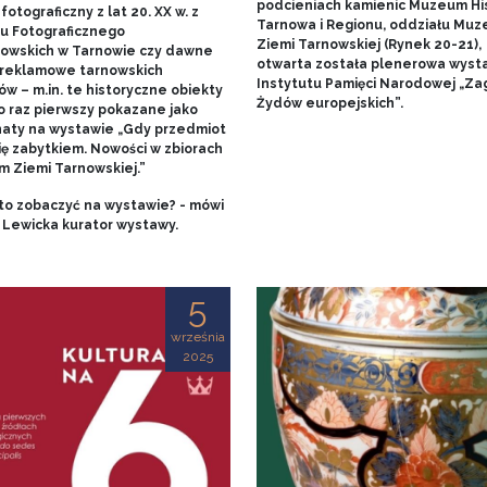
podcieniach kamienic Muzeum His
fotograficzny z lat 20. XX w. z
Tarnowa i Regionu, oddziału Mu
u Fotograficznego
Ziemi Tarnowskiej (Rynek 20-21),
owskich w Tarnowie czy dawne
otwarta została plenerowa wyst
 reklamowe tarnowskich
Instytutu Pamięci Narodowej „Za
w – m.in. te historyczne obiekty
Żydów europejskich”.
o raz pierwszy pokazane jako
aty na wystawie „Gdy przedmiot
ię zabytkiem. Nowości w zbiorach
 Ziemi Tarnowskiej.”
to zobaczyć na wystawie? - mówi
 Lewicka kurator wystawy.
5
września
2025