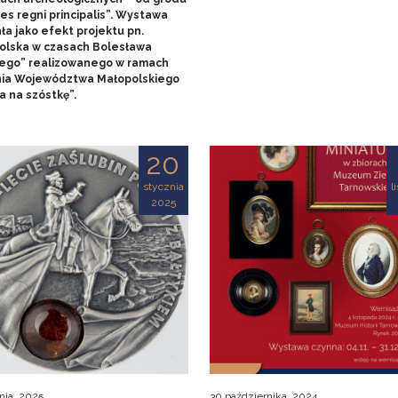
es regni principalis”. Wystawa
ła jako efekt projektu pn.
olska w czasach Bolesława
ego” realizowanego w ramach
nia Województwa Małopolskiego
a na szóstkę”.
20
stycznia
l
2025
nia, 2025
30 października, 2024