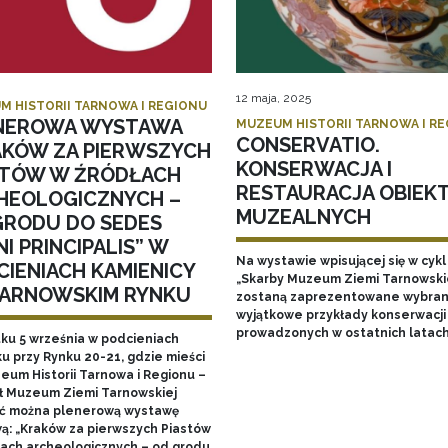
12 maja, 2025
M HISTORII TARNOWA I REGIONU
NEROWA WYSTAWA
MUZEUM HISTORII TARNOWA I R
CONSERVATIO.
AKÓW ZA PIERWSZYCH
KONSERWACJA I
STÓW W ŹRÓDŁACH
RESTAURACJA OBIEK
HEOLOGICZNYCH –
MUZEALNYCH
GRODU DO SEDES
I PRINCIPALIS” W
Na wystawie wpisującej się w cykl
CIENIACH KAMIENICY
„Skarby Muzeum Ziemi Tarnowski
TARNOWSKIM RYNKU
zostaną zaprezentowane wybran
wyjątkowe przykłady konserwacji
prowadzonych w ostatnich latac
tku 5 września w podcieniach
u przy Rynku 20-21, gdzie mieści
zeum Historii Tarnowa i Regionu –
ł Muzeum Ziemi Tarnowskiej
ć można plenerową wystawę
ą: „Kraków za pierwszych Piastów
łach archeologicznych – od grodu