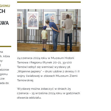
EGIONU
CH
AWA
na
, która
24 czerwca 2024 roku w Muzeum Historii
by
Tarnowa i Regionu (Rynek 20-21, 33-100
ż
Tarnów) odbył się wernisaż wystawy pt.
odzinie
„Wojenne papiery” – druki ulotne z okresu I i II
egionu
wojny światowej w zbiorach Muzeum Ziemi
dzie
Tarnowskiej.
pada do
Wystawę można zobaczyć w dniach 25
czerwca – 15 września 2024 roku w godzinach
otwarcia oddziału.