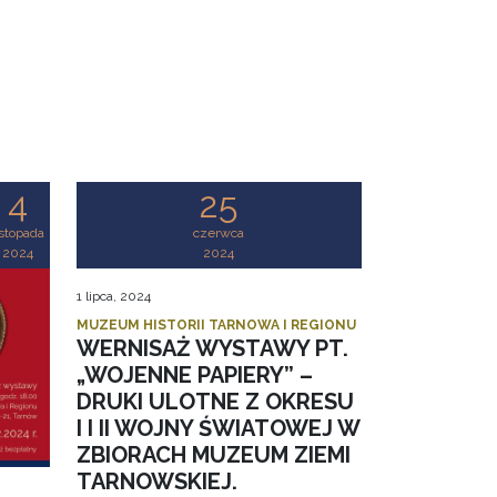
4
25
istopada
czerwca
2024
2024
1 lipca, 2024
MUZEUM HISTORII TARNOWA I REGIONU
WERNISAŻ WYSTAWY PT.
„WOJENNE PAPIERY” –
DRUKI ULOTNE Z OKRESU
I I II WOJNY ŚWIATOWEJ W
ZBIORACH MUZEUM ZIEMI
TARNOWSKIEJ.