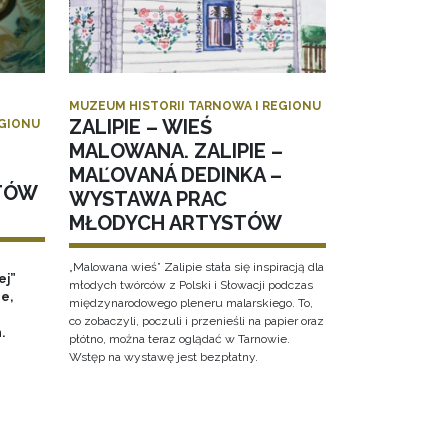
MUZEUM HISTORII TARNOWA I REGIONU
ZALIPIE – WIEŚ
EGIONU
MALOWANA. ZALIPIE –
MAĽOVANÁ DEDINKA –
TÓW
WYSTAWA PRAC
MŁODYCH ARTYSTÓW
„Malowana wieś” Zalipie stała się inspiracją dla
ej”
młodych twórców z Polski i Słowacji podczas
e,
międzynarodowego pleneru malarskiego. To,
co zobaczyli, poczuli i przenieśli na papier oraz
h.
płótno, można teraz oglądać w Tarnowie.
Wstęp na wystawę jest bezpłatny.