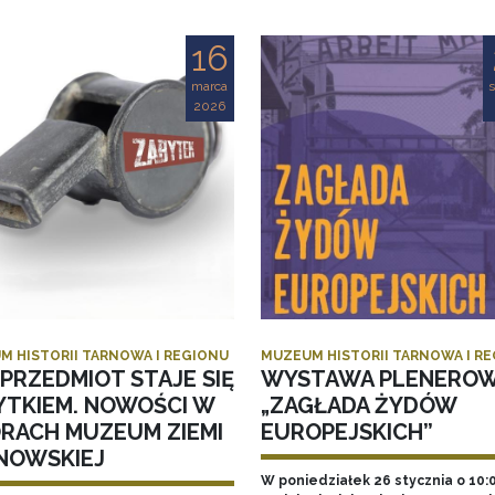
16
marca
s
2026
M HISTORII TARNOWA I REGIONU
MUZEUM HISTORII TARNOWA I R
PRZEDMIOT STAJE SIĘ
WYSTAWA PLENERO
YTKIEM. NOWOŚCI W
„ZAGŁADA ŻYDÓW
ORACH MUZEUM ZIEMI
EUROPEJSKICH”
NOWSKIEJ
W poniedziałek 26 stycznia o 10: