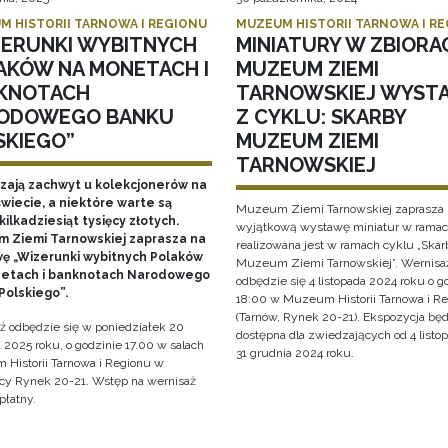
M HISTORII TARNOWA I REGIONU
MUZEUM HISTORII TARNOWA I R
ZERUNKI WYBITNYCH
MINIATURY W ZBIORA
AKÓW NA MONETACH I
MUZEUM ZIEMI
KNOTACH
TARNOWSKIEJ WYST
ODOWEGO BANKU
Z CYKLU: SKARBY
SKIEGO”
MUZEUM ZIEMI
TARNOWSKIEJ
ają zachwyt u kolekcjonerów na
wiecie, a niektóre warte są
Muzeum Ziemi Tarnowskiej zaprasza 
ilkadziesiąt tysięcy złotych.
wyjątkową wystawę miniatur w ramach
 Ziemi Tarnowskiej zaprasza na
realizowana jest w ramach cyklu „Skar
ę „Wizerunki wybitnych Polaków
Muzeum Ziemi Tarnowskiej”. Wernisa
etach i banknotach Narodowego
odbędzie się 4 listopada 2024 roku o g
Polskiego”.
18:00 w Muzeum Historii Tarnowa i R
(Tarnów, Rynek 20-21). Ekspozycja bę
ż odbędzie się w poniedziałek 20
dostępna dla zwiedzających od 4 listo
 2025 roku, o godzinie 17.00 w salach
31 grudnia 2024 roku.
Historii Tarnowa i Regionu w
cy Rynek 20-21. Wstęp na wernisaż
płatny.