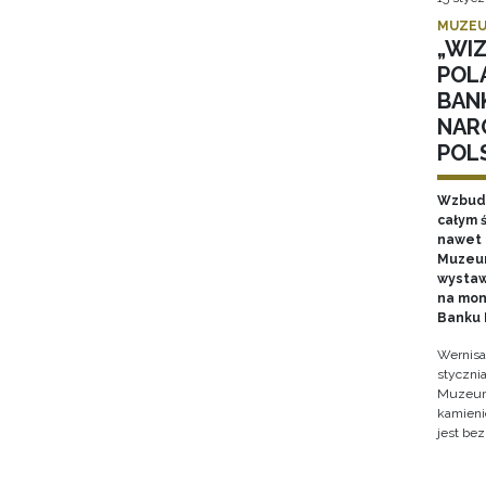
MUZEU
„WI
POL
BAN
NAR
POL
Wzbudz
całym ś
nawet k
Muzeum
wystaw
na mon
Banku 
Wernisa
stycznia
Muzeum 
kamieni
jest bez