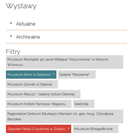
Wystawy
wystawy
Aktualne
Archiwalne
Filtry
Muzeum Pamiątek po Janie Matejce "Koryznówka" w Nowym
Wiśniczu
Muzeum Dwór w Dołędze
Galeria "Panorama"
Muzeum Zamek w Dębnie
Muzeum Ratusz - Galeria Sztuki Dawnej
Muzeum Historii Tarnowa i Regionu
Siedziba
Regionalne Centrum Edukacji o Pamięci im. gen. bryg. Zdzisława
Baszaka
Zagroda Felicji Curyłowej w Zalipiu
Muzeum Etnograficzne