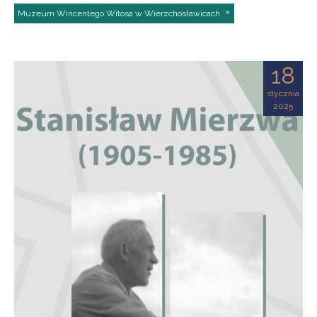
Muzeum Wincentego Witosa w Wierzchosławicach
18
stycznia
2025