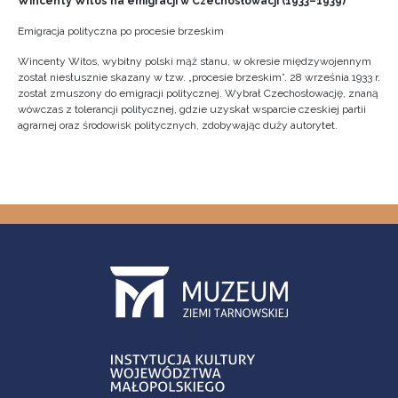
Wincenty Witos na emigracji w Czechosłowacji (1933–1939)
Emigracja polityczna po procesie brzeskim
Wincenty Witos, wybitny polski mąż stanu, w okresie międzywojennym
został niesłusznie skazany w tzw. „procesie brzeskim”. 28 września 1933 r.
został zmuszony do emigracji politycznej. Wybrał Czechosłowację, znaną
wówczas z tolerancji politycznej, gdzie uzyskał wsparcie czeskiej partii
agrarnej oraz środowisk politycznych, zdobywając duży autorytet.