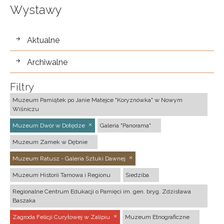
Wystawy
wystawy
Aktualne
Archiwalne
Filtry
Muzeum Pamiątek po Janie Matejce "Koryznówka" w Nowym
Wiśniczu
Muzeum Dwór w Dołędze
Galeria "Panorama"
Muzeum Zamek w Dębnie
Muzeum Ratusz - Galeria Sztuki Dawnej
Muzeum Historii Tarnowa i Regionu
Siedziba
Regionalne Centrum Edukacji o Pamięci im. gen. bryg. Zdzisława
Baszaka
Zagroda Felicji Curyłowej w Zalipiu
Muzeum Etnograficzne