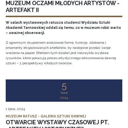
MUZEUM OCZAMI MŁODYCH ARTYSTÓW -
ARTEFAKT II
W salach wystawowych ratusza studenci Wydziału Sztuki
Akademii Tarnowskiej oddali się temu, co w muzeum robić warto
– uważnej obserwacji.
Z ogromnym skupieniem analizowali formę, funkcję, zdobienia i
ornamenty eksponowanych artefaktów, by następnie przelać swoje
wrażenia na papier. Efektem tych działań jest niezwykła wystawa
rysunków, które pokazują proces artystycznego odwzorowania dawnej
sztuki – z perspektywy młodych twórców.
5
lipca
2024
1 lipca, 2024
MUZEUM RATUSZ - GALERIA SZTUKI DAWNEJ
OTWARCIE WYSTAWY CZASOWEJ PT.