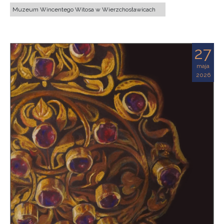
Muzeum Wincentego Witosa w Wierzchosławicach
27
maja
2026