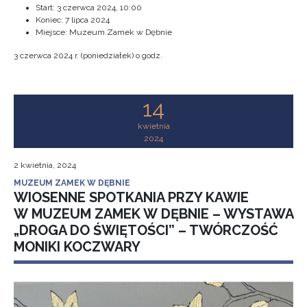
Start:
3 czerwca 2024, 10:00
Koniec:
7 lipca 2024
Miejsce: Muzeum Zamek w Dębnie
3 czerwca 2024 r. (poniedziałek) o godz.
14
kwietnia
2024
2 kwietnia, 2024
MUZEUM ZAMEK W DĘBNIE
WIOSENNE SPOTKANIA PRZY KAWIE
W MUZEUM ZAMEK W DĘBNIE – WYSTAWA
„DROGA DO ŚWIĘTOŚCI” – TWÓRCZOŚĆ
MONIKI KOCZWARY