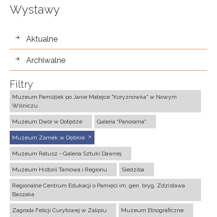
Wystawy
wystawy
Aktualne
Archiwalne
Filtry
Muzeum Pamiątek po Janie Matejce "Koryznówka" w Nowym
Wiśniczu
Muzeum Dwór w Dołędze
Galeria "Panorama"
Muzeum Zamek w Dębnie
Muzeum Ratusz - Galeria Sztuki Dawnej
Muzeum Historii Tarnowa i Regionu
Siedziba
Regionalne Centrum Edukacji o Pamięci im. gen. bryg. Zdzisława
Baszaka
Zagroda Felicji Curyłowej w Zalipiu
Muzeum Etnograficzne