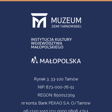
Informacje kontaktowe
Rynek 3, 33-100 Tarnów
NIP: 873-000-76-51
REGON: 850012309
nr konta: Bank PEKAO S.A. O/Tarnów
96 1240 1910 1111 0000 0898 4744