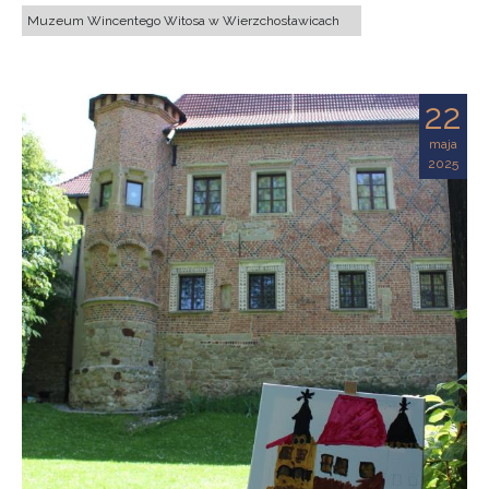
Muzeum Wincentego Witosa w Wierzchosławicach
22
maja
2025