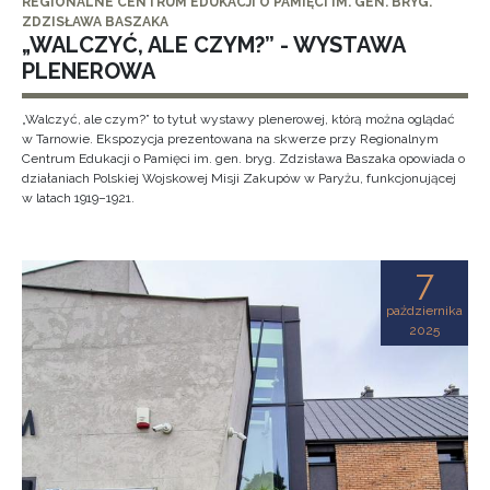
REGIONALNE CENTRUM EDUKACJI O PAMIĘCI IM. GEN. BRYG.
ZDZISŁAWA BASZAKA
„WALCZYĆ, ALE CZYM?” - WYSTAWA
PLENEROWA
„Walczyć, ale czym?” to tytuł wystawy plenerowej, którą można oglądać
w Tarnowie. Ekspozycja prezentowana na skwerze przy Regionalnym
Centrum Edukacji o Pamięci im. gen. bryg. Zdzisława Baszaka opowiada o
działaniach Polskiej Wojskowej Misji Zakupów w Paryżu, funkcjonującej
w latach 1919–1921.
7
października
2025