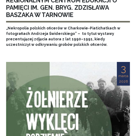
REGIONALNYM CENTRUM EDUKACJI O
PAMIĘCI IM. GEN. BRYG. ZDZISŁAWA
BASZAKA W TARNOWIE
„Nekropolia polskich oficerów w Charkowie-Piatichatkach w
fotografiach Andrzeja Świderskiego” – to tytuł wystawy
prezentującej zdjęcia autora z lat 1990–1991, kiedy
uczestniczył w odkrywaniu grobów polskich oficerów.
3
marca
2026