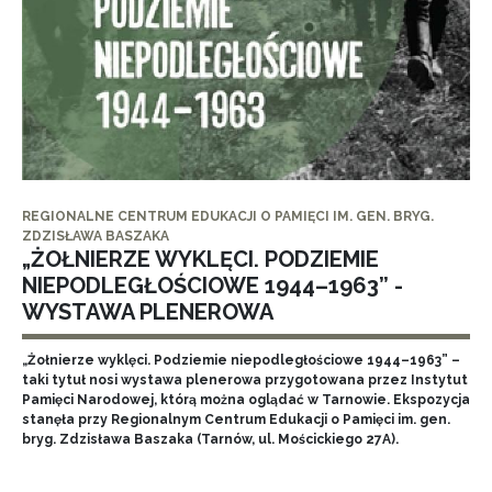
REGIONALNE CENTRUM EDUKACJI O PAMIĘCI IM. GEN. BRYG.
ZDZISŁAWA BASZAKA
„ŻOŁNIERZE WYKLĘCI. PODZIEMIE
NIEPODLEGŁOŚCIOWE 1944–1963” -
WYSTAWA PLENEROWA
„Żołnierze wyklęci. Podziemie niepodległościowe 1944–1963” –
taki tytuł nosi wystawa plenerowa przygotowana przez Instytut
Pamięci Narodowej, którą można oglądać w Tarnowie. Ekspozycja
stanęła przy Regionalnym Centrum Edukacji o Pamięci im. gen.
bryg. Zdzisława Baszaka (Tarnów, ul. Mościckiego 27A).