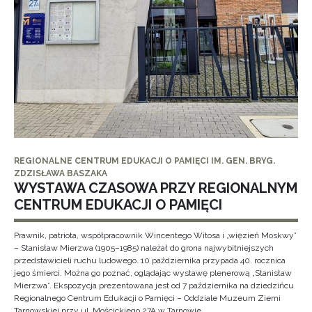
REGIONALNE CENTRUM EDUKACJI O PAMIĘCI IM. GEN. BRYG.
ZDZISŁAWA BASZAKA
WYSTAWA CZASOWA PRZY REGIONALNYM
CENTRUM EDUKACJI O PAMIĘCI
Prawnik, patriota, współpracownik Wincentego Witosa i „więzień Moskwy”
– Stanisław Mierzwa (1905–1985) należał do grona najwybitniejszych
przedstawicieli ruchu ludowego. 10 października przypada 40. rocznica
jego śmierci. Można go poznać, oglądając wystawę plenerową „Stanisław
Mierzwa”. Ekspozycja prezentowana jest od 7 października na dziedzińcu
Regionalnego Centrum Edukacji o Pamięci – Oddziale Muzeum Ziemi
Tarnowskiej przy ul. Mościckiego 27A w Tarnowie.