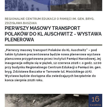
REGIONALNE CENTRUM EDUKACJI O PAMIĘCI IM. GEN. BRYG.
ZDZISŁAWA BASZAKA
PIERWSZY MASOWY TRANSPORT
POLAKÓW DO KL AUSCHWITZ - WYSTAWA
PLENEROWA
„Pierwszy masowy transport Polaków do KL Auschwitz” – pod
takim tytułem prezentowana będzie nowa plenerowa wystawa
planszowa przygotowana przez Instytut Pamięci Narodowej. Jej
inauguracja odbyła się w piątek, 12 czerwca 2026 r. o godz. 12:00
przy budynku Regionalnego Centrum Edukacji o Pamięci im. gen.
bryg. Zdzisława Baszaka w Tarnowie (ul. Mościckiego 27A).
Wystawa będzie dostępna dla zwiedzających bezpłatnie do
końca sierpnia 2026 roku.
16
kwietnia