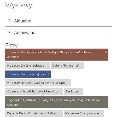
Wystawy
wystawy
Aktualne
Archiwalne
Filtry
Muzeum Pamiątek po Janie Matejce "Koryznówka" w Nowym
Wiśniczu
Muzeum Dwór w Dołędze
Galeria "Panorama"
Muzeum Zamek w Dębnie
Muzeum Ratusz - Galeria Sztuki Dawnej
Muzeum Historii Tarnowa i Regionu
Siedziba
Regionalne Centrum Edukacji o Pamięci im. gen. bryg. Zdzisława
Baszaka
Zagroda Felicji Curyłowej w Zalipiu
Muzeum Etnograficzne