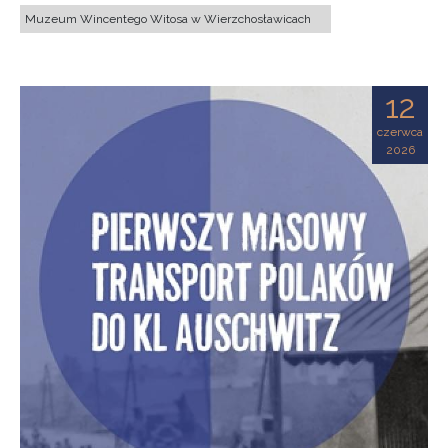
Muzeum Wincentego Witosa w Wierzchosławicach
12
czerwca
2026