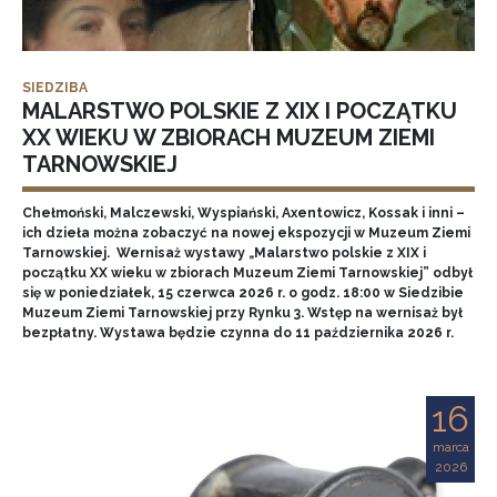
SIEDZIBA
MALARSTWO POLSKIE Z XIX I POCZĄTKU
XX WIEKU W ZBIORACH MUZEUM ZIEMI
TARNOWSKIEJ
Chełmoński, Malczewski, Wyspiański, Axentowicz, Kossak i inni –
ich dzieła można zobaczyć na nowej ekspozycji w Muzeum Ziemi
Tarnowskiej. Wernisaż wystawy „Malarstwo polskie z XIX i
początku XX wieku w zbiorach Muzeum Ziemi Tarnowskiej” odbył
się w poniedziałek, 15 czerwca 2026 r. o godz. 18:00 w Siedzibie
Muzeum Ziemi Tarnowskiej przy Rynku 3. Wstęp na wernisaż był
bezpłatny. Wystawa będzie czynna do 11 października 2026 r.
16
marca
2026