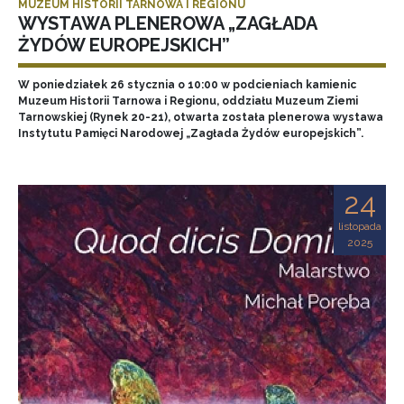
MUZEUM HISTORII TARNOWA I REGIONU
WYSTAWA PLENEROWA „ZAGŁADA
ŻYDÓW EUROPEJSKICH”
W poniedziałek 26 stycznia o 10:00 w podcieniach kamienic
Muzeum Historii Tarnowa i Regionu, oddziału Muzeum Ziemi
Tarnowskiej (Rynek 20-21), otwarta została plenerowa wystawa
Instytutu Pamięci Narodowej „Zagłada Żydów europejskich”.
24
listopada
2025