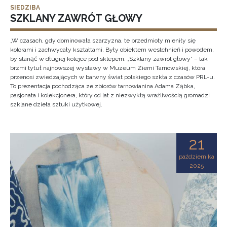
SIEDZIBA
SZKLANY ZAWRÓT GŁOWY
„W czasach, gdy dominowała szarzyzna, te przedmioty mieniły się
kolorami i zachwycały kształtami. Były obiektem westchnień i powodem,
by stanąć w długiej kolejce pod sklepem. „Szklany zawrót głowy” – tak
brzmi tytuł najnowszej wystawy w Muzeum Ziemi Tarnowskiej, która
przenosi zwiedzających w barwny świat polskiego szkła z czasów PRL-u.
To prezentacja pochodząca ze zbiorów tarnowianina Adama Ząbka,
pasjonata i kolekcjonera, który od lat z niezwykłą wrażliwością gromadzi
szklane dzieła sztuki użytkowej.
21
października
2025