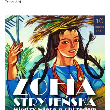
Tarnowskiej
16
lutego
2026