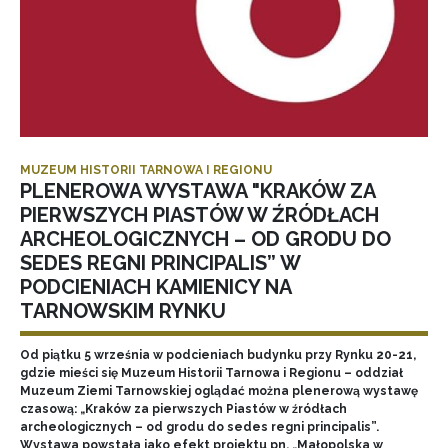
MUZEUM HISTORII TARNOWA I REGIONU
PLENEROWA WYSTAWA "KRAKÓW ZA
PIERWSZYCH PIASTÓW W ŹRÓDŁACH
ARCHEOLOGICZNYCH – OD GRODU DO
SEDES REGNI PRINCIPALIS” W
PODCIENIACH KAMIENICY NA
TARNOWSKIM RYNKU
Od piątku 5 września w podcieniach budynku przy Rynku 20-21,
gdzie mieści się Muzeum Historii Tarnowa i Regionu – oddział
Muzeum Ziemi Tarnowskiej oglądać można plenerową wystawę
czasową: „Kraków za pierwszych Piastów w źródłach
archeologicznych – od grodu do sedes regni principalis”.
Wystawa powstała jako efekt projektu pn. „Małopolska w