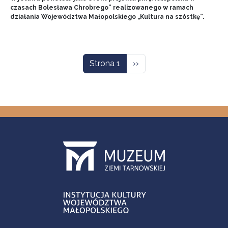
czasach Bolesława Chrobrego” realizowanego w ramach
działania Województwa Małopolskiego „Kultura na szóstkę”.
Stronicowanie
Następna strona
Strona 1
››