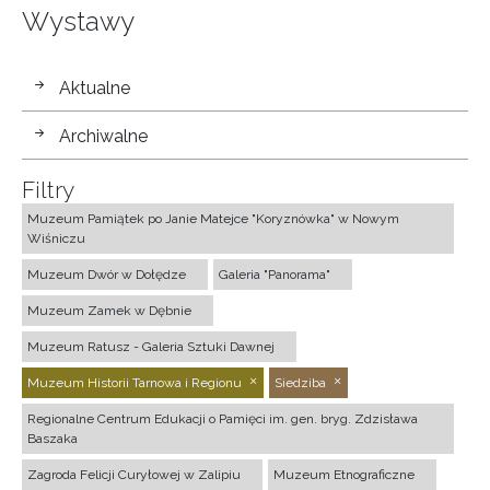
Wystawy
wystawy
Aktualne
Archiwalne
Filtry
Muzeum Pamiątek po Janie Matejce "Koryznówka" w Nowym
Wiśniczu
Muzeum Dwór w Dołędze
Galeria "Panorama"
Muzeum Zamek w Dębnie
Muzeum Ratusz - Galeria Sztuki Dawnej
Muzeum Historii Tarnowa i Regionu
Siedziba
Regionalne Centrum Edukacji o Pamięci im. gen. bryg. Zdzisława
Baszaka
Zagroda Felicji Curyłowej w Zalipiu
Muzeum Etnograficzne