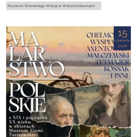
Muzeum Wincentego Witosa w Wierzchosławicach
15
czerwca
2026