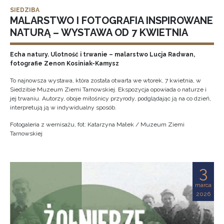
SIEDZIBA
MALARSTWO I FOTOGRAFIA INSPIROWANE
NATURĄ – WYSTAWA OD 7 KWIETNIA
Echa natury. Ulotność i trwanie – malarstwo Lucja Radwan,
fotografie Zenon Kosiniak-Kamysz
To najnowsza wystawa, która została otwarta we wtorek, 7 kwietnia, w
Siedzibie Muzeum Ziemi Tarnowskiej. Ekspozycja opowiada o naturze i
jej trwaniu. Autorzy, oboje miłośnicy przyrody, podglądając ją na co dzień,
interpretują ją w indywidualny sposób.
Fotogaleria z wernisażu, fot: Katarzyna Małek / Muzeum Ziemi
Tarnowskiej
3
marca
2026