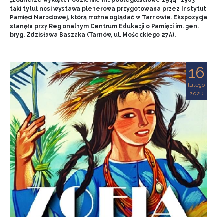
„Żołnierze wyklęci. Podziemie niepodległościowe 1944–1963” –
taki tytuł nosi wystawa plenerowa przygotowana przez Instytut
Pamięci Narodowej, którą można oglądać w Tarnowie. Ekspozycja
stanęła przy Regionalnym Centrum Edukacji o Pamięci im. gen.
bryg. Zdzisława Baszaka (Tarnów, ul. Mościckiego 27A).
16
lutego
2026