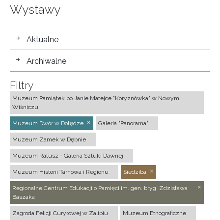
Wystawy
wystawy
Aktualne
Archiwalne
Filtry
Muzeum Pamiątek po Janie Matejce "Koryznówka" w Nowym
Wiśniczu
Muzeum Dwór w Dołędze
Galeria "Panorama"
Muzeum Zamek w Dębnie
Muzeum Ratusz - Galeria Sztuki Dawnej
Muzeum Historii Tarnowa i Regionu
Siedziba
Regionalne Centrum Edukacji o Pamięci im. gen. bryg. Zdzisława
Baszaka
Zagroda Felicji Curyłowej w Zalipiu
Muzeum Etnograficzne