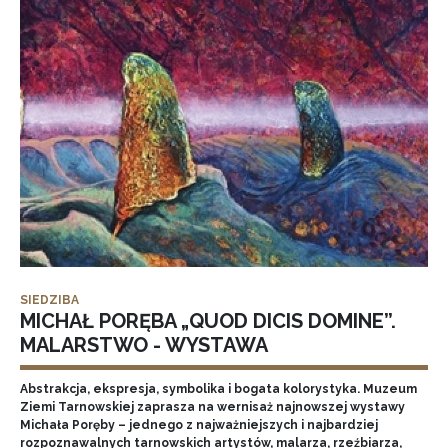
SIEDZIBA
MICHAŁ PORĘBA „QUOD DICIS DOMINE”.
MALARSTWO - WYSTAWA
Abstrakcja, ekspresja, symbolika i bogata kolorystyka. Muzeum
Ziemi Tarnowskiej zaprasza na wernisaż najnowszej wystawy
Michała Poręby – jednego z najważniejszych i najbardziej
rozpoznawalnych tarnowskich artystów, malarza, rzeźbiarza,