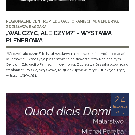
REGIONALNE CENTRUM EDUKACJI O PAMIĘCI IM. GEN. BRYG.
ZDZISŁAWA BASZAKA
„WALCZYĆ, ALE CZYM?” - WYSTAWA
PLENEROWA
„Walczyć, ale czym?” to tytuł wystawy plenerowej, którą można oglądać
w Tarnowie. Ekspozycja prezentowana na skwerze przy Regionalnym
Centrum Edukacji o Pamięci im. gen. bryg. Zdzisława Baszaka opowiada o
działaniach Polskiej Wojskowej Misji Zakupów w Paryżu, funkcjonującej
w latach 1919–1921.
24
listopada
2025