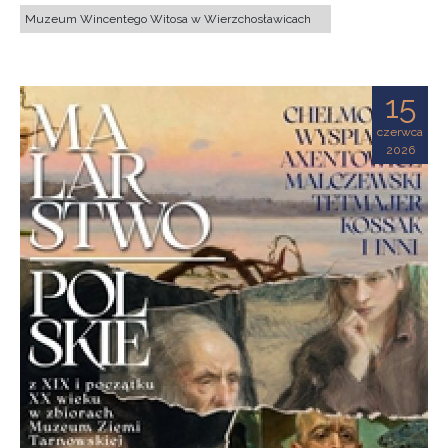
Muzeum Wincentego Witosa w Wierzchosławicach
15
czerwca
2026