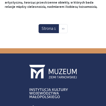
artystyczną, tworząc przestrzenne obiekty, w których bada
relacje między cielesnością, nadmiarem i kobiecą tożsamością.
Stronicowanie
Następna strona
Strona 1
››