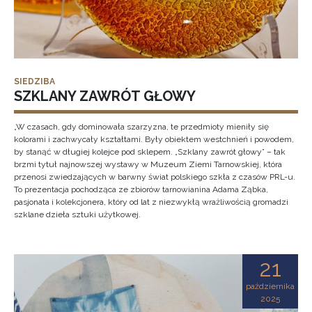
SIEDZIBA
SZKLANY ZAWRÓT GŁOWY
„W czasach, gdy dominowała szarzyzna, te przedmioty mieniły się
kolorami i zachwycały kształtami. Były obiektem westchnień i powodem,
by stanąć w długiej kolejce pod sklepem. „Szklany zawrót głowy” – tak
brzmi tytuł najnowszej wystawy w Muzeum Ziemi Tarnowskiej, która
przenosi zwiedzających w barwny świat polskiego szkła z czasów PRL-u.
To prezentacja pochodząca ze zbiorów tarnowianina Adama Ząbka,
pasjonata i kolekcjonera, który od lat z niezwykłą wrażliwością gromadzi
szklane dzieła sztuki użytkowej.
21
października
2025