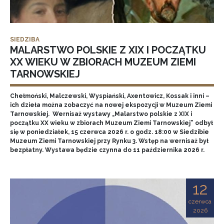
SIEDZIBA
MALARSTWO POLSKIE Z XIX I POCZĄTKU
XX WIEKU W ZBIORACH MUZEUM ZIEMI
TARNOWSKIEJ
Chełmoński, Malczewski, Wyspiański, Axentowicz, Kossak i inni –
ich dzieła można zobaczyć na nowej ekspozycji w Muzeum Ziemi
Tarnowskiej. Wernisaż wystawy „Malarstwo polskie z XIX i
początku XX wieku w zbiorach Muzeum Ziemi Tarnowskiej” odbył
się w poniedziałek, 15 czerwca 2026 r. o godz. 18:00 w Siedzibie
Muzeum Ziemi Tarnowskiej przy Rynku 3. Wstęp na wernisaż był
bezpłatny. Wystawa będzie czynna do 11 października 2026 r.
12
czerwca
2026