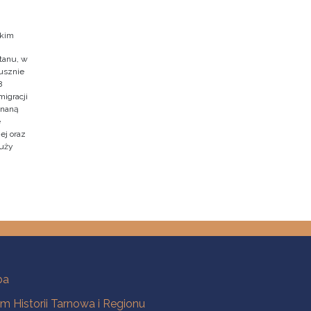
skim
tanu, w
usznie
8
migracji
znaną
e
ej oraz
duży
ba
 Historii Tarnowa i Regionu