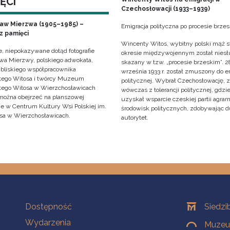
ĘCI
Czechosłowacji (1933–1939)
ław Mierzwa (1905–1985) –
Emigracja polityczna po procesie brze
z pamięci
Wincenty Witos, wybitny polski mąż s
e, niepokazywane dotąd fotografie
okresie międzywojennym został niesł
awa Mierzwy, polskiego adwokata,
skazany w tzw. „procesie brzeskim”. 2
, bliskiego współpracownika
września 1933 r. został zmuszony do e
ego Witosa i twórcy Muzeum
politycznej. Wybrał Czechosłowację, 
ego Witosa w Wierzchosławicach
wówczas z tolerancji politycznej, gdzi
można obejrzeć na planszowej
uzyskał wsparcie czeskiej partii agrarn
e w Centrum Kultury Wsi Polskiej im.
środowisk politycznych, zdobywając 
sa w Wierzchosławicach.
autorytet.
Na skróty
Oddziały
Dostępność
Siedzi
Wydarzenia
Muzeum