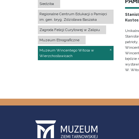
PAMI
Siedziba
Regionalne Centrum Edukacji o Pamięci
Stanis
im. gen. bryg. Zdzisława Baszaka
Kustos
Zagroda Felicji Curyłowej w Zalipiu
Unikaln
Stanisł
Muzeum Etnograficzne
patrioty
Wincent
Muzeum Wincentego Witosa w
Wincent
Wierzchosławicach
będzie 
wystawi
W. Wito