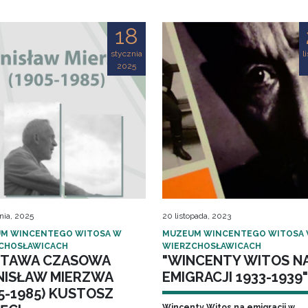
18
stycznia
l
2025
nia, 2025
20 listopada, 2023
M WINCENTEGO WITOSA W
MUZEUM WINCENTEGO WITOSA
CHOSŁAWICACH
WIERZCHOSŁAWICACH
TAWA CZASOWA
"WINCENTY WITOS N
NISŁAW MIERZWA
EMIGRACJI 1933-1939"
5-1985) KUSTOSZ
Wincenty Witos na emigracji w