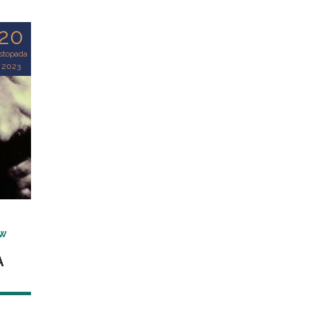
20
istopada
2023
 W
A