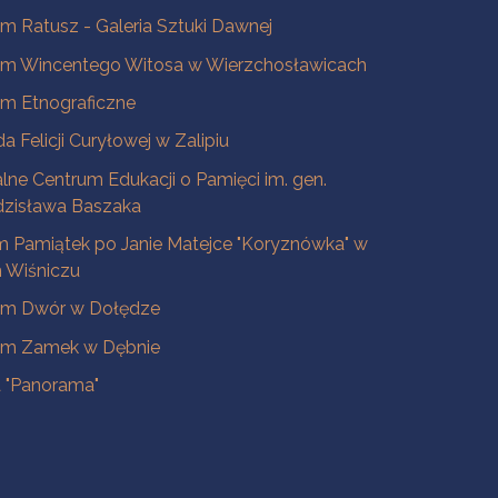
 Ratusz - Galeria Sztuki Dawnej
m Wincentego Witosa w Wierzchosławicach
m Etnograficzne
a Felicji Curyłowej w Zalipiu
lne Centrum Edukacji o Pamięci im. gen.
dzisława Baszaka
 Pamiątek po Janie Matejce "Koryznówka" w
Wiśniczu
m Dwór w Dołędze
m Zamek w Dębnie
a "Panorama"