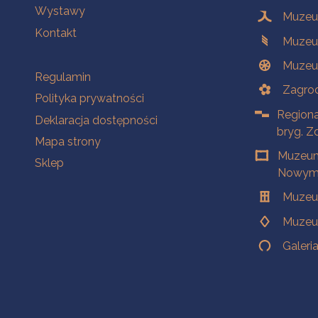
Wystawy
Muzeum
Kontakt
Muzeu
Muzeu
Na skróty
Regulamin
Zagrod
Polityka prywatności
Regiona
Deklaracja dostępności
bryg. Z
Mapa strony
Muzeum
Sklep
Nowym 
Muzeu
Muzeu
Galeri