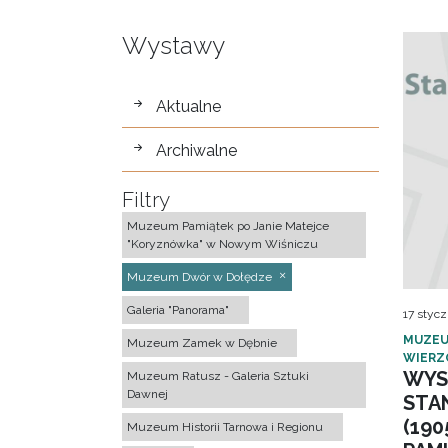
Wystawy
wystawy
Aktualne
Archiwalne
Filtry
Muzeum Pamiątek po Janie Matejce
"Koryznówka" w Nowym Wiśniczu
Muzeum Dwór w Dołędze
Galeria "Panorama"
17 stycz
MUZEU
Muzeum Zamek w Dębnie
WIERZ
WYS
Muzeum Ratusz - Galeria Sztuki
Dawnej
STA
(190
Muzeum Historii Tarnowa i Regionu