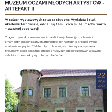
MUZEUM OCZAMI MŁODYCH ARTYSTÓW -
ARTEFAKT II
W salach wystawowych ratusza studenci Wydziału Sztuki
Akademii Tarnowskiej oddali się temu, co w muzeum robić warto
– uważnej obserwacji.
Z ogromnym skupieniem analizowali formę, funkcję, zdobienia i
ornamenty eksponowanych artefaktów, by następnie przelać swoje
wrażenia na papier. Efektem tych działań jest niezwykła wystawa
rysunków, które pokazują proces artystycznego odwzorowania dawnej
sztuki – z perspektywy młodych twórców.
22
maja
2025