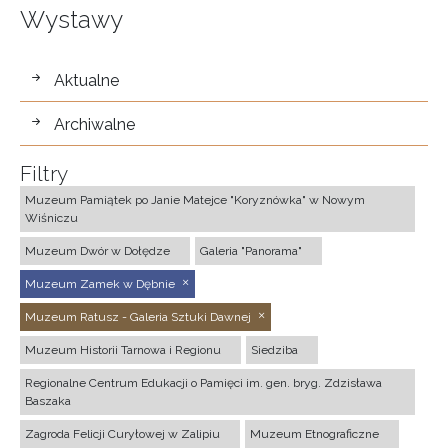
Wystawy
wystawy
Aktualne
Archiwalne
Filtry
Muzeum Pamiątek po Janie Matejce "Koryznówka" w Nowym
Wiśniczu
Muzeum Dwór w Dołędze
Galeria "Panorama"
Muzeum Zamek w Dębnie
Muzeum Ratusz - Galeria Sztuki Dawnej
Muzeum Historii Tarnowa i Regionu
Siedziba
Regionalne Centrum Edukacji o Pamięci im. gen. bryg. Zdzisława
Baszaka
Zagroda Felicji Curyłowej w Zalipiu
Muzeum Etnograficzne