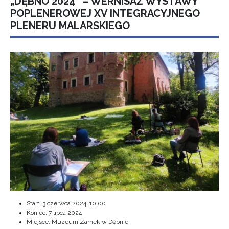
„DĘBNO 2024” – WERNISAŻ WYSTAWY
POPLENEROWEJ XV INTEGRACYJNEGO
PLENERU MALARSKIEGO
Start:
3 czerwca 2024, 10:00
Koniec:
7 lipca 2024
Miejsce: Muzeum Zamek w Dębnie