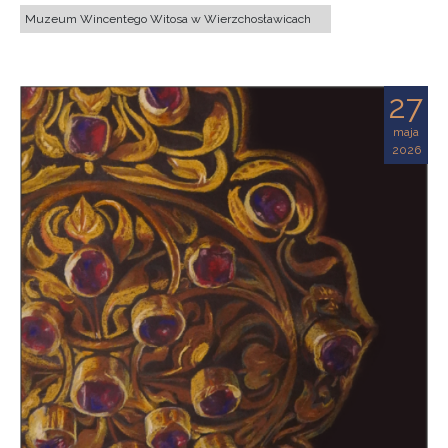
Muzeum Wincentego Witosa w Wierzchosławicach
27
maja
2026