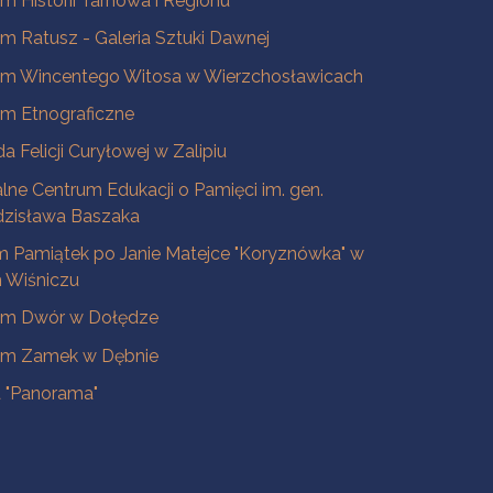
 Historii Tarnowa i Regionu
 Ratusz - Galeria Sztuki Dawnej
m Wincentego Witosa w Wierzchosławicach
m Etnograficzne
a Felicji Curyłowej w Zalipiu
lne Centrum Edukacji o Pamięci im. gen.
dzisława Baszaka
 Pamiątek po Janie Matejce "Koryznówka" w
Wiśniczu
m Dwór w Dołędze
m Zamek w Dębnie
a "Panorama"