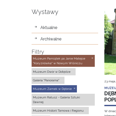
Wystawy
wystawy
Aktualne
Archiwalne
Filtry
Muzeum Pamiątek po Janie Matejce
"Koryznówka" w Nowym Wiśniczu
Muzeum Dwór w Dołędze
Galeria "Panorama"
23 maja
MUZEU
Muzeum Zamek w Dębnie
DĘB
Muzeum Ratusz - Galeria Sztuki
POP
Dawnej
Muzeum Historii Tarnowa i Regionu
W dniac
Integra