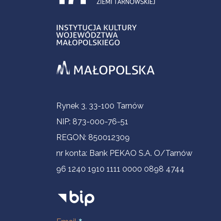
Informacje kontaktowe
Rynek 3, 33-100 Tarnów
NIP: 873-000-76-51
REGON: 850012309
nr konta: Bank PEKAO S.A. O/Tarnów
96 1240 1910 1111 0000 0898 4744