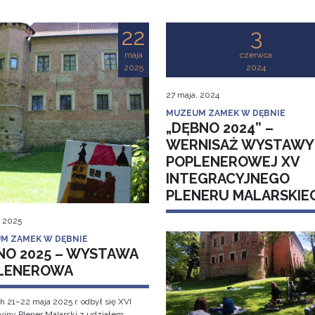
22
3
maja
czerwca
2025
2024
27 maja, 2024
MUZEUM ZAMEK W DĘBNIE
„DĘBNO 2024” –
WERNISAŻ WYSTAWY
POPLENEROWEJ XV
INTEGRACYJNEGO
PLENERU MALARSKIE
, 2025
M ZAMEK W DĘBNIE
NO 2025 – WYSTAWA
LENEROWA
h 21–22 maja 2025 r. odbył się XVI
cyjny Plener Malarski z udziałem