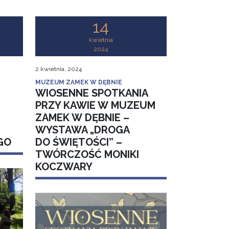
14
kwietnia
2024
2 kwietnia, 2024
MUZEUM ZAMEK W DĘBNIE
WIOSENNE SPOTKANIA
PRZY KAWIE W MUZEUM
ZAMEK W DĘBNIE –
WYSTAWA „DROGA
GO
DO ŚWIĘTOŚCI” –
TWÓRCZOŚĆ MONIKI
KOCZWARY