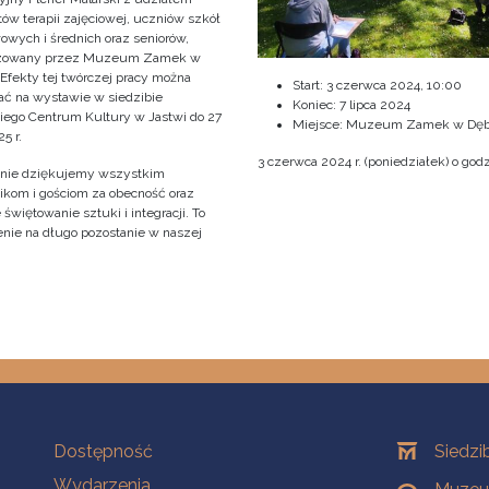
ów terapii zajęciowej, uczniów szkół
owych i średnich oraz seniorów,
izowany przez Muzeum Zamek w
 Efekty tej twórczej pracy można
Start:
3 czerwca 2024, 10:00
ać na wystawie w siedzibie
Koniec:
7 lipca 2024
iego Centrum Kultury w Jastwi do 27
Miejsce: Muzeum Zamek w Dęb
5 r.
3 czerwca 2024 r. (poniedziałek) o godz
nie dziękujemy wszystkim
ikom i gościom za obecność oraz
świętowanie sztuki i integracji. To
nie na długo pozostanie w naszej
!
Na skróty
Oddziały
Dostępność
Siedzi
Wydarzenia