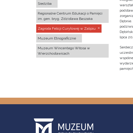
Siedziba
warsztat
podstaw
Regionalne Centrum Edukacji o Pamięci
zorgan
im. gen. bryg. Zdzisława Baszaka
Dębnie.
podziwi
Zagroda Felicji Curyłowej w Zalipiu
Dębińsk
lipca 202
Muzeum Etnograficzne
Serdecz
Muzeum Wincentego Witosa w
uczestn
Wierzchosławicach
wspólne 
wydarze
pamięci