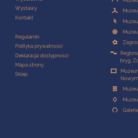
Muzeum
Wystawy
Muzeum
Kontakt
Muzeu
Muzeu
Na skróty
Regulamin
Zagrod
Polityka prywatności
Regiona
Deklaracja dostępności
bryg. Z
Mapa strony
Muzeum
Sklep
Nowym 
Muzeu
Muzeu
Galeri