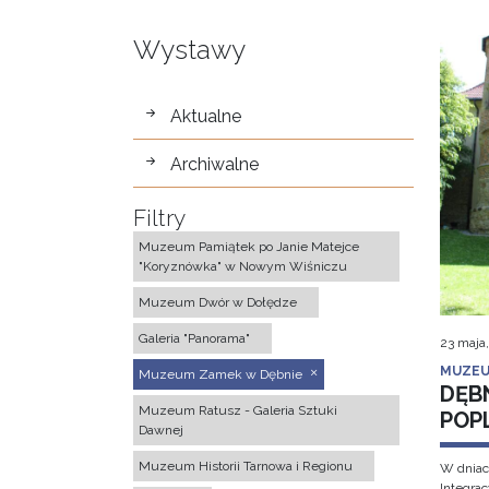
Wystawy
wystawy
Aktualne
Archiwalne
Filtry
Muzeum Pamiątek po Janie Matejce
"Koryznówka" w Nowym Wiśniczu
Muzeum Dwór w Dołędze
Galeria "Panorama"
23 maja
MUZEU
Muzeum Zamek w Dębnie
DĘB
Muzeum Ratusz - Galeria Sztuki
POP
Dawnej
Muzeum Historii Tarnowa i Regionu
W dniac
Integra