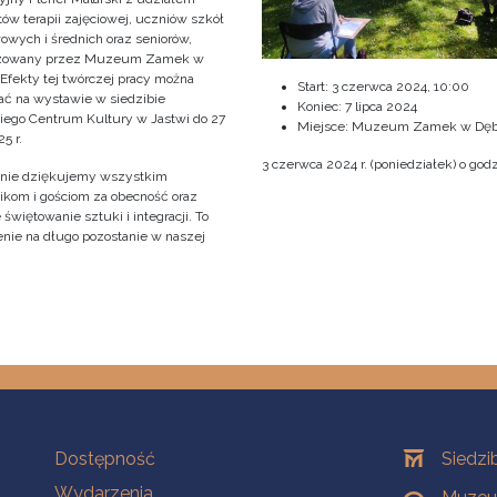
ów terapii zajęciowej, uczniów szkół
owych i średnich oraz seniorów,
izowany przez Muzeum Zamek w
 Efekty tej twórczej pracy można
Start:
3 czerwca 2024, 10:00
ać na wystawie w siedzibie
Koniec:
7 lipca 2024
iego Centrum Kultury w Jastwi do 27
Miejsce: Muzeum Zamek w Dęb
5 r.
3 czerwca 2024 r. (poniedziałek) o godz
nie dziękujemy wszystkim
ikom i gościom za obecność oraz
świętowanie sztuki i integracji. To
nie na długo pozostanie w naszej
!
Na skróty
Oddziały
Dostępność
Siedzi
Wydarzenia