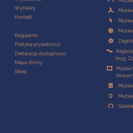
Muzeum
Wystawy
Muzeum
Kontakt
Muzeu
Muzeu
Na skróty
Regulamin
Zagrod
Polityka prywatności
Regiona
Deklaracja dostępności
bryg. Z
Mapa strony
Muzeum
Sklep
Nowym 
Muzeu
Muzeu
Galeri