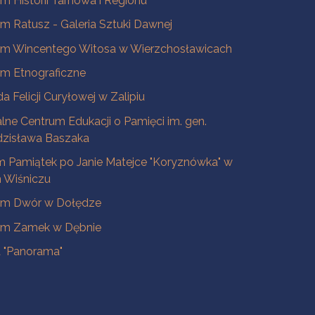
 Historii Tarnowa i Regionu
 Ratusz - Galeria Sztuki Dawnej
m Wincentego Witosa w Wierzchosławicach
m Etnograficzne
a Felicji Curyłowej w Zalipiu
lne Centrum Edukacji o Pamięci im. gen.
dzisława Baszaka
 Pamiątek po Janie Matejce "Koryznówka" w
Wiśniczu
m Dwór w Dołędze
m Zamek w Dębnie
a "Panorama"