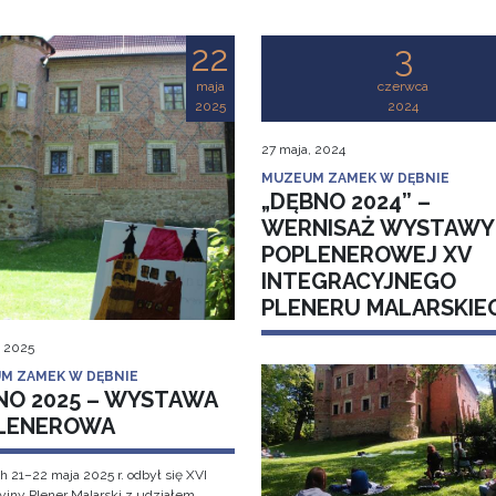
22
3
maja
czerwca
2025
2024
27 maja, 2024
MUZEUM ZAMEK W DĘBNIE
„DĘBNO 2024” –
WERNISAŻ WYSTAWY
POPLENEROWEJ XV
INTEGRACYJNEGO
PLENERU MALARSKIE
, 2025
M ZAMEK W DĘBNIE
NO 2025 – WYSTAWA
LENEROWA
h 21–22 maja 2025 r. odbył się XVI
cyjny Plener Malarski z udziałem