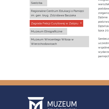
Siedziba
warsztat
podstaw
Regionalne Centrum Edukacji o Pamięci
zorgan
im. gen. bryg. Zdzisława Baszaka
Dębnie.
podziwi
Zagroda Felicji Curyłowej w Zalipiu
Dębińsk
lipca 202
Muzeum Etnograficzne
Serdecz
Muzeum Wincentego Witosa w
uczestn
Wierzchosławicach
wspólne 
wydarze
pamięci