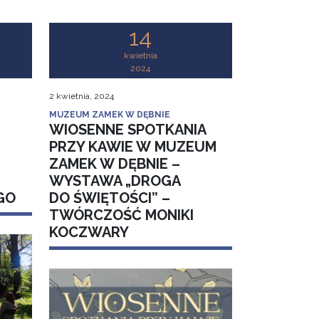
14
kwietnia
2024
2 kwietnia, 2024
MUZEUM ZAMEK W DĘBNIE
WIOSENNE SPOTKANIA
PRZY KAWIE W MUZEUM
ZAMEK W DĘBNIE –
WYSTAWA „DROGA
GO
DO ŚWIĘTOŚCI” –
TWÓRCZOŚĆ MONIKI
KOCZWARY