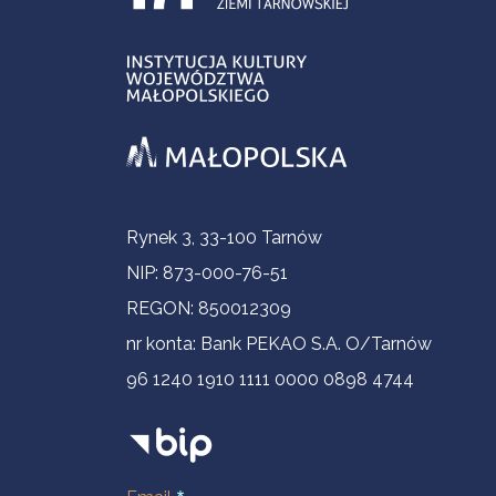
Informacje kontaktowe
Rynek 3, 33-100 Tarnów
NIP: 873-000-76-51
REGON: 850012309
nr konta: Bank PEKAO S.A. O/Tarnów
96 1240 1910 1111 0000 0898 4744