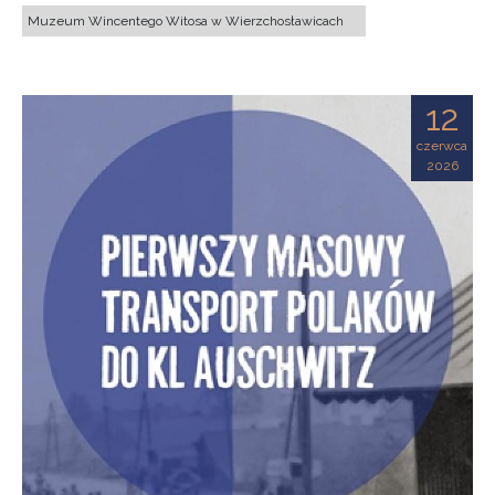
Muzeum Wincentego Witosa w Wierzchosławicach
12
czerwca
2026