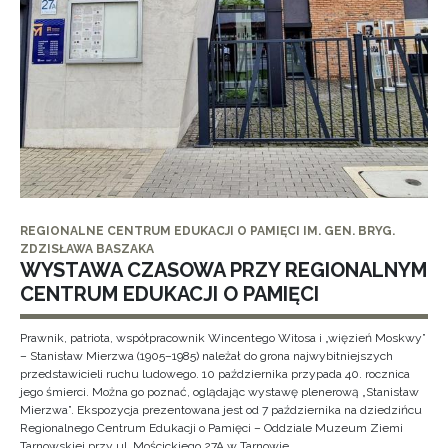
REGIONALNE CENTRUM EDUKACJI O PAMIĘCI IM. GEN. BRYG.
ZDZISŁAWA BASZAKA
WYSTAWA CZASOWA PRZY REGIONALNYM
CENTRUM EDUKACJI O PAMIĘCI
Prawnik, patriota, współpracownik Wincentego Witosa i „więzień Moskwy”
– Stanisław Mierzwa (1905–1985) należał do grona najwybitniejszych
przedstawicieli ruchu ludowego. 10 października przypada 40. rocznica
jego śmierci. Można go poznać, oglądając wystawę plenerową „Stanisław
Mierzwa”. Ekspozycja prezentowana jest od 7 października na dziedzińcu
Regionalnego Centrum Edukacji o Pamięci – Oddziale Muzeum Ziemi
Tarnowskiej przy ul. Mościckiego 27A w Tarnowie.