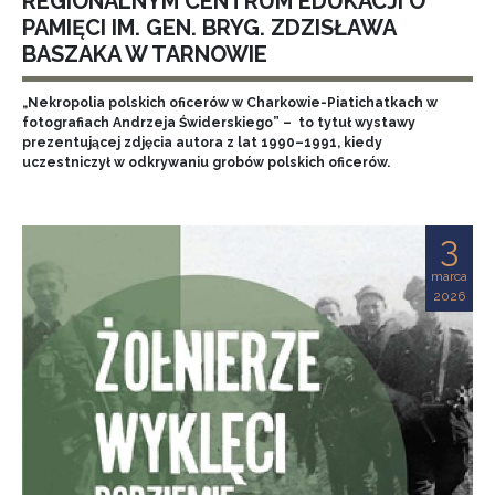
REGIONALNYM CENTRUM EDUKACJI O
PAMIĘCI IM. GEN. BRYG. ZDZISŁAWA
BASZAKA W TARNOWIE
„Nekropolia polskich oficerów w Charkowie-Piatichatkach w
fotografiach Andrzeja Świderskiego” – to tytuł wystawy
prezentującej zdjęcia autora z lat 1990–1991, kiedy
uczestniczył w odkrywaniu grobów polskich oficerów.
3
marca
2026