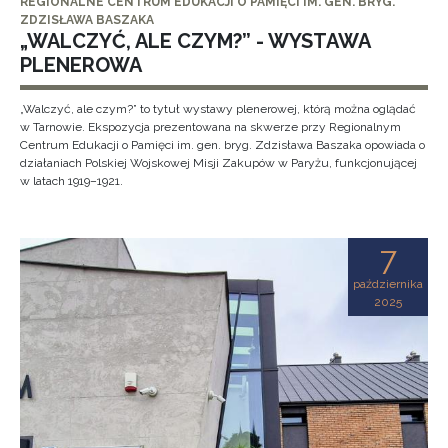
REGIONALNE CENTRUM EDUKACJI O PAMIĘCI IM. GEN. BRYG.
ZDZISŁAWA BASZAKA
„WALCZYĆ, ALE CZYM?” - WYSTAWA
PLENEROWA
„Walczyć, ale czym?” to tytuł wystawy plenerowej, którą można oglądać
w Tarnowie. Ekspozycja prezentowana na skwerze przy Regionalnym
Centrum Edukacji o Pamięci im. gen. bryg. Zdzisława Baszaka opowiada o
działaniach Polskiej Wojskowej Misji Zakupów w Paryżu, funkcjonującej
w latach 1919–1921.
7
października
2025