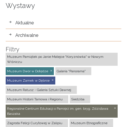
Wystawy
wystawy
Aktualne
Archiwalne
Filtry
Muzeum Pamiątek po Janie Matejce "Koryznówka" w Nowym
Wiśniczu
Muzeum Dwór w Dołędze
Galeria "Panorama"
Muzeum Zamek w Dębnie
Muzeum Ratusz - Galeria Sztuki Dawnej
Muzeum Historii Tarnowa i Regionu
Siedziba
Regionalne Centrum Edukacji o Pamięci im. gen. bryg. Zdzisława
Baszaka
Zagroda Felicji Curyłowej w Zalipiu
Muzeum Etnograficzne