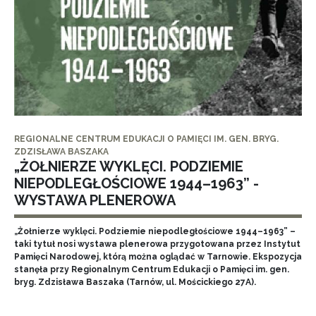
REGIONALNE CENTRUM EDUKACJI O PAMIĘCI IM. GEN. BRYG.
ZDZISŁAWA BASZAKA
„ŻOŁNIERZE WYKLĘCI. PODZIEMIE
NIEPODLEGŁOŚCIOWE 1944–1963” -
WYSTAWA PLENEROWA
„Żołnierze wyklęci. Podziemie niepodległościowe 1944–1963” –
taki tytuł nosi wystawa plenerowa przygotowana przez Instytut
Pamięci Narodowej, którą można oglądać w Tarnowie. Ekspozycja
stanęła przy Regionalnym Centrum Edukacji o Pamięci im. gen.
bryg. Zdzisława Baszaka (Tarnów, ul. Mościckiego 27A).