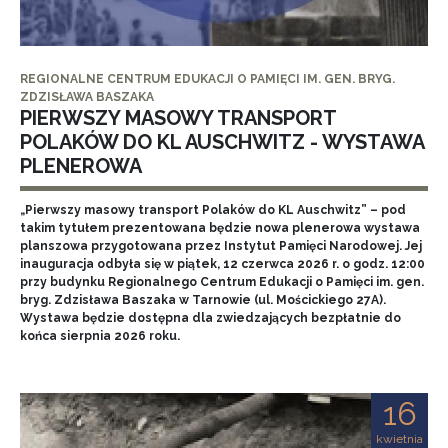
REGIONALNE CENTRUM EDUKACJI O PAMIĘCI IM. GEN. BRYG.
ZDZISŁAWA BASZAKA
PIERWSZY MASOWY TRANSPORT
POLAKÓW DO KL AUSCHWITZ - WYSTAWA
PLENEROWA
„Pierwszy masowy transport Polaków do KL Auschwitz” – pod
takim tytułem prezentowana będzie nowa plenerowa wystawa
planszowa przygotowana przez Instytut Pamięci Narodowej. Jej
inauguracja odbyła się w piątek, 12 czerwca 2026 r. o godz. 12:00
przy budynku Regionalnego Centrum Edukacji o Pamięci im. gen.
bryg. Zdzisława Baszaka w Tarnowie (ul. Mościckiego 27A).
Wystawa będzie dostępna dla zwiedzających bezpłatnie do
końca sierpnia 2026 roku.
16
kwietnia