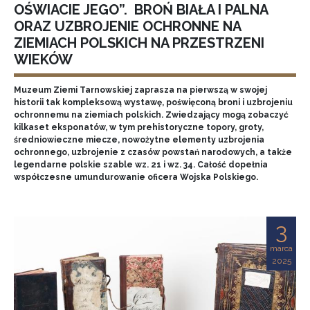
OŚWIACIE JEGO”. BROŃ BIAŁA I PALNA
ORAZ UZBROJENIE OCHRONNE NA
ZIEMIACH POLSKICH NA PRZESTRZENI
WIEKÓW
Muzeum Ziemi Tarnowskiej zaprasza na pierwszą w swojej
historii tak kompleksową wystawę, poświęconą broni i uzbrojeniu
ochronnemu na ziemiach polskich. Zwiedzający mogą zobaczyć
kilkaset eksponatów, w tym prehistoryczne topory, groty,
średniowieczne miecze, nowożytne elementy uzbrojenia
ochronnego, uzbrojenie z czasów powstań narodowych, a także
legendarne polskie szable wz. 21 i wz. 34. Całość dopełnia
współczesne umundurowanie oficera Wojska Polskiego.
3
marca
2025