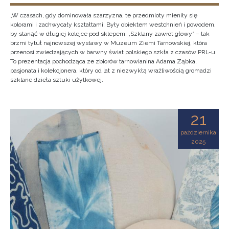
„W czasach, gdy dominowała szarzyzna, te przedmioty mieniły się
kolorami i zachwycały kształtami. Były obiektem westchnień i powodem,
by stanąć w długiej kolejce pod sklepem. „Szklany zawrót głowy” – tak
brzmi tytuł najnowszej wystawy w Muzeum Ziemi Tarnowskiej, która
przenosi zwiedzających w barwny świat polskiego szkła z czasów PRL-u.
To prezentacja pochodząca ze zbiorów tarnowianina Adama Ząbka,
pasjonata i kolekcjonera, który od lat z niezwykłą wrażliwością gromadzi
szklane dzieła sztuki użytkowej.
21
października
2025