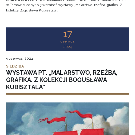
w Tarnowie, odbył się wernisaż wystawy „Malarstwo, rzeźba, grafika. Z
kolekcji Bogusława Kubisztala”.
17
czerwca
2024
5 czerwca, 2024
SIEDZIBA
WYSTAWA PT. „MALARSTWO, RZEŹBA,
GRAFIKA. Z KOLEKCJI BOGUSŁAWA
KUBISZTALA”