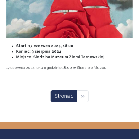
Start:
17 czerwca 2024, 18:00
Koniec:
9 sierpnia 2024
Miejsce: Siedziba Muzeum Ziemi Tarnowskiej
17 czerwca 2024 roku o godzinie 18.00 w Siedzibie Muzeu
Stronicowanie
Następna strona
Strona 1
››