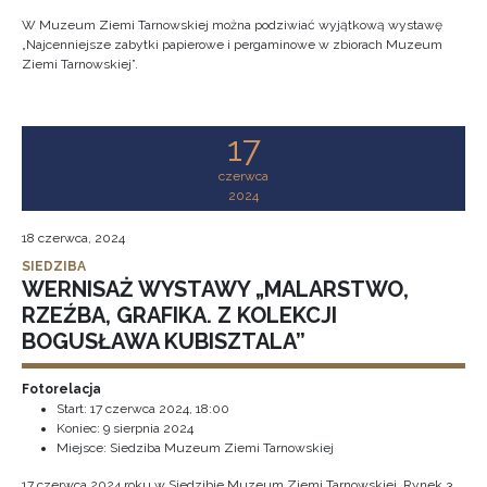
W Muzeum Ziemi Tarnowskiej można podziwiać wyjątkową wystawę
„Najcenniejsze zabytki papierowe i pergaminowe w zbiorach Muzeum
Ziemi Tarnowskiej”.
17
czerwca
2024
18 czerwca, 2024
SIEDZIBA
WERNISAŻ WYSTAWY „MALARSTWO,
RZEŹBA, GRAFIKA. Z KOLEKCJI
BOGUSŁAWA KUBISZTALA”
Fotorelacja
Start:
17 czerwca 2024, 18:00
Koniec:
9 sierpnia 2024
Miejsce: Siedziba Muzeum Ziemi Tarnowskiej
17 czerwca 2024 roku w Siedzibie Muzeum Ziemi Tarnowskiej, Rynek 3