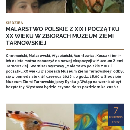
SIEDZIBA
MALARSTWO POLSKIE Z XIX I POCZĄTKU
XX WIEKU W ZBIORACH MUZEUM ZIEMI
TARNOWSKIEJ
Chełmoński, Malczewski, Wyspiański, Axentowicz, Kossak i inni –
ich dzieła można zobaczyć na nowej ekspozycji w Muzeum Ziemi
Tarnowskiej. Wernisaż wystawy „Malarstwo polskie z XIX i
początku XX wieku w zbiorach Muzeum Ziemi Tarnowskiej” odbył
się w poniedziałek, 15 czerwca 2026 r. o godz. 18:00 w Siedzibie
Muzeum Ziemi Tarnowskiej przy Rynku 3. Wstęp na wernisaż był
bezpłatny. Wystawa będzie czynna do 11 października 2026 r.
7
kwietnia
2026