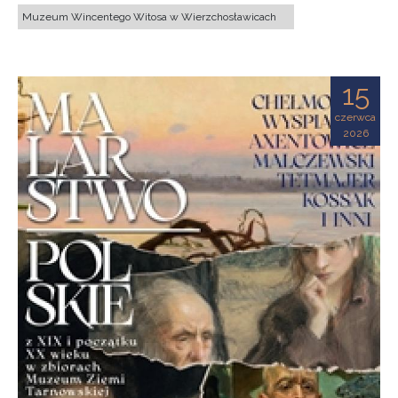
Muzeum Wincentego Witosa w Wierzchosławicach
15
czerwca
2026