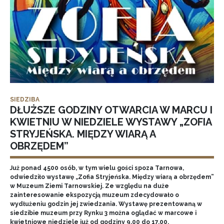
SIEDZIBA
DŁUŻSZE GODZINY OTWARCIA W MARCU I
KWIETNIU W NIEDZIELE WYSTAWY „ZOFIA
STRYJEŃSKA. MIĘDZY WIARĄ A
OBRZĘDEM”
Już ponad 4500 osób, w tym wielu gości spoza Tarnowa,
odwiedziło wystawę „Zofia Stryjeńska. Między wiarą a obrzędem”
w Muzeum Ziemi Tarnowskiej. Ze względu na duże
zainteresowanie ekspozycją muzeum zdecydowało o
wydłużeniu godzin jej zwiedzania. Wystawę prezentowaną w
siedzibie muzeum przy Rynku 3 można oglądać w marcowe i
kwietniowe niedziele już od godziny 9.00 do 17.00.