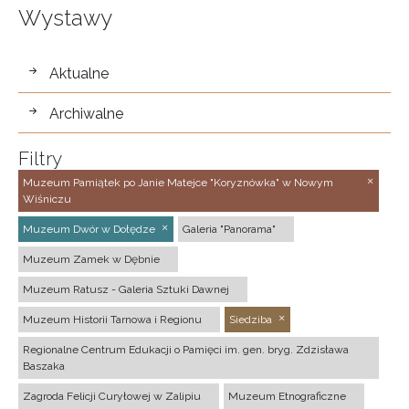
Wystawy
wystawy
Aktualne
Archiwalne
Filtry
Muzeum Pamiątek po Janie Matejce "Koryznówka" w Nowym
Wiśniczu
Muzeum Dwór w Dołędze
Galeria "Panorama"
Muzeum Zamek w Dębnie
Muzeum Ratusz - Galeria Sztuki Dawnej
Muzeum Historii Tarnowa i Regionu
Siedziba
Regionalne Centrum Edukacji o Pamięci im. gen. bryg. Zdzisława
Baszaka
Zagroda Felicji Curyłowej w Zalipiu
Muzeum Etnograficzne