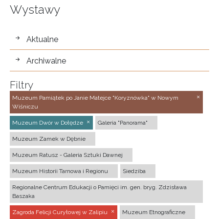
Wystawy
wystawy
Aktualne
Archiwalne
Filtry
Muzeum Pamiątek po Janie Matejce "Koryznówka" w Nowym
Wiśniczu
Muzeum Dwór w Dołędze
Galeria "Panorama"
Muzeum Zamek w Dębnie
Muzeum Ratusz - Galeria Sztuki Dawnej
Muzeum Historii Tarnowa i Regionu
Siedziba
Regionalne Centrum Edukacji o Pamięci im. gen. bryg. Zdzisława
Baszaka
Zagroda Felicji Curyłowej w Zalipiu
Muzeum Etnograficzne