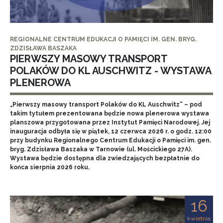
REGIONALNE CENTRUM EDUKACJI O PAMIĘCI IM. GEN. BRYG.
ZDZISŁAWA BASZAKA
PIERWSZY MASOWY TRANSPORT
POLAKÓW DO KL AUSCHWITZ - WYSTAWA
PLENEROWA
„Pierwszy masowy transport Polaków do KL Auschwitz” – pod
takim tytułem prezentowana będzie nowa plenerowa wystawa
planszowa przygotowana przez Instytut Pamięci Narodowej. Jej
inauguracja odbyła się w piątek, 12 czerwca 2026 r. o godz. 12:00
przy budynku Regionalnego Centrum Edukacji o Pamięci im. gen.
bryg. Zdzisława Baszaka w Tarnowie (ul. Mościckiego 27A).
Wystawa będzie dostępna dla zwiedzających bezpłatnie do
końca sierpnia 2026 roku.
16
kwietnia