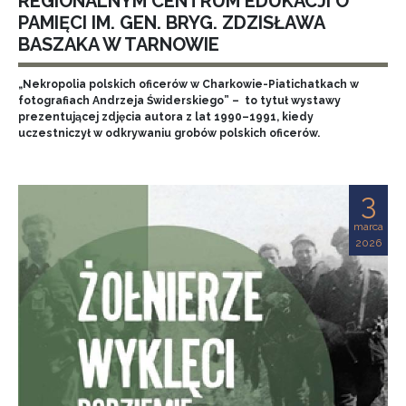
REGIONALNYM CENTRUM EDUKACJI O
PAMIĘCI IM. GEN. BRYG. ZDZISŁAWA
BASZAKA W TARNOWIE
„Nekropolia polskich oficerów w Charkowie-Piatichatkach w
fotografiach Andrzeja Świderskiego” – to tytuł wystawy
prezentującej zdjęcia autora z lat 1990–1991, kiedy
uczestniczył w odkrywaniu grobów polskich oficerów.
3
marca
2026