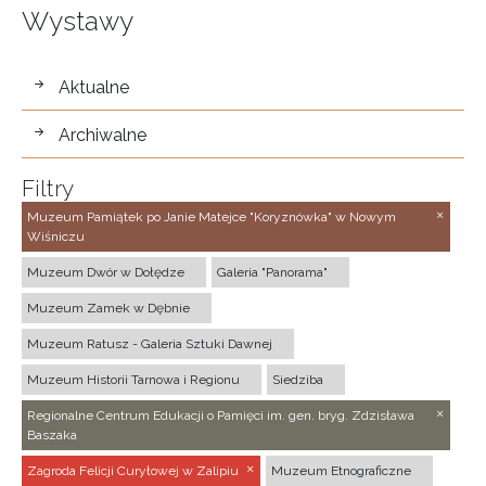
Wystawy
wystawy
Aktualne
Archiwalne
Filtry
Muzeum Pamiątek po Janie Matejce "Koryznówka" w Nowym
Wiśniczu
Muzeum Dwór w Dołędze
Galeria "Panorama"
Muzeum Zamek w Dębnie
Muzeum Ratusz - Galeria Sztuki Dawnej
Muzeum Historii Tarnowa i Regionu
Siedziba
Regionalne Centrum Edukacji o Pamięci im. gen. bryg. Zdzisława
Baszaka
Zagroda Felicji Curyłowej w Zalipiu
Muzeum Etnograficzne