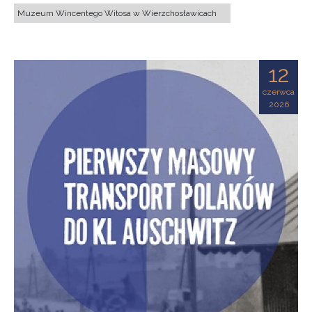
Muzeum Wincentego Witosa w Wierzchosławicach
12
czerwca
2026