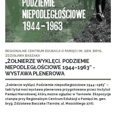
REGIONALNE CENTRUM EDUKACJI O PAMIĘCI IM. GEN. BRYG.
ZDZISŁAWA BASZAKA
„ŻOŁNIERZE WYKLĘCI. PODZIEMIE
NIEPODLEGŁOŚCIOWE 1944–1963” -
WYSTAWA PLENEROWA
„Żołnierze wyklęci. Podziemie niepodległościowe 1944–1963” –
taki tytuł nosi wystawa plenerowa przygotowana przez Instytut
Pamięci Narodowej, którą można oglądać w Tarnowie. Ekspozycja
stanęła przy Regionalnym Centrum Edukacji o Pamięci im. gen.
bryg. Zdzisława Baszaka (Tarnów, ul. Mościckiego 27A).