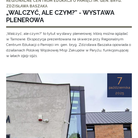
REGIONALNE CENTRUM EDUKACJI O PAMIĘCI IM. GEN. BRYG.
ZDZISŁAWA BASZAKA
„WALCZYĆ, ALE CZYM?” - WYSTAWA
PLENEROWA
„Walczyć, ale czym?” to tytuł wystawy plenerowej, którą można oglądać
w Tarnowie. Ekspozycja prezentowana na skwerze przy Regionalnym
Centrum Edukacji o Pamięci im. gen. bryg. Zdzisława Baszaka opowiada o
działaniach Polskiej Wojskowej Misji Zakupów w Paryżu, funkcjonującej
w latach 1919–1921.
7
października
2025