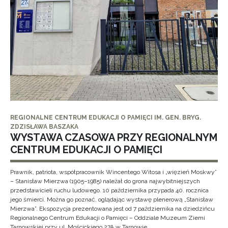
REGIONALNE CENTRUM EDUKACJI O PAMIĘCI IM. GEN. BRYG.
ZDZISŁAWA BASZAKA
WYSTAWA CZASOWA PRZY REGIONALNYM
CENTRUM EDUKACJI O PAMIĘCI
Prawnik, patriota, współpracownik Wincentego Witosa i „więzień Moskwy”
– Stanisław Mierzwa (1905–1985) należał do grona najwybitniejszych
przedstawicieli ruchu ludowego. 10 października przypada 40. rocznica
jego śmierci. Można go poznać, oglądając wystawę plenerową „Stanisław
Mierzwa”. Ekspozycja prezentowana jest od 7 października na dziedzińcu
Regionalnego Centrum Edukacji o Pamięci – Oddziale Muzeum Ziemi
Tarnowskiej przy ul. Mościckiego 27A w Tarnowie.