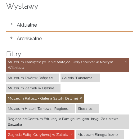
Wystawy
wystawy
Aktualne
Archiwalne
Filtry
Muzeum Pamiątek po Janie Matejce "Koryznówka" w Nowym
Wiśniczu
Muzeum Dwór w Dołędze
Galeria "Panorama"
Muzeum Zamek w Dębnie
Muzeum Ratusz - Galeria Sztuki Dawnej
Muzeum Historii Tarnowa i Regionu
Siedziba
Regionalne Centrum Edukacji o Pamięci im. gen. bryg. Zdzisława
Baszaka
Zagroda Felicji Curyłowej w Zalipiu
Muzeum Etnograficzne