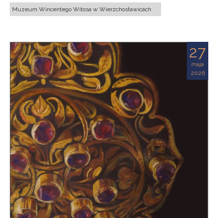
Muzeum Wincentego Witosa w Wierzchosławicach
27
maja
2026