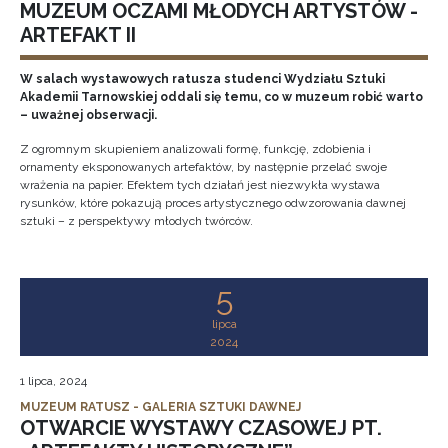
MUZEUM OCZAMI MŁODYCH ARTYSTÓW -
ARTEFAKT II
W salach wystawowych ratusza studenci Wydziału Sztuki
Akademii Tarnowskiej oddali się temu, co w muzeum robić warto
– uważnej obserwacji.
Z ogromnym skupieniem analizowali formę, funkcję, zdobienia i
ornamenty eksponowanych artefaktów, by następnie przelać swoje
wrażenia na papier. Efektem tych działań jest niezwykła wystawa
rysunków, które pokazują proces artystycznego odwzorowania dawnej
sztuki – z perspektywy młodych twórców.
5
lipca
2024
1 lipca, 2024
MUZEUM RATUSZ - GALERIA SZTUKI DAWNEJ
OTWARCIE WYSTAWY CZASOWEJ PT.