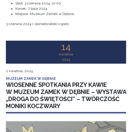
Start:
3 czerwca 2024, 10:00
Koniec:
7 lipca 2024
Miejsce: Muzeum Zamek w Dębnie
3 czerwca 2024 r. (poniedziałek) o godz.
14
kwietnia
2024
2 kwietnia, 2024
MUZEUM ZAMEK W DĘBNIE
WIOSENNE SPOTKANIA PRZY KAWIE
W MUZEUM ZAMEK W DĘBNIE – WYSTAWA
„DROGA DO ŚWIĘTOŚCI” – TWÓRCZOŚĆ
MONIKI KOCZWARY