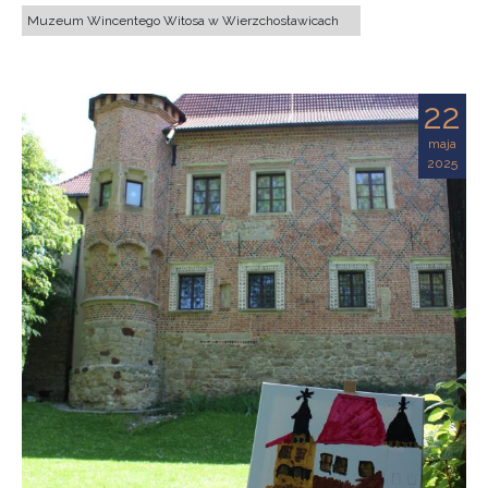
Muzeum Wincentego Witosa w Wierzchosławicach
22
maja
2025