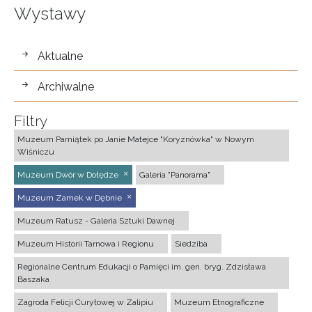
Wystawy
wystawy
Aktualne
Archiwalne
Filtry
Muzeum Pamiątek po Janie Matejce "Koryznówka" w Nowym
Wiśniczu
Muzeum Dwór w Dołędze
Galeria "Panorama"
Muzeum Zamek w Dębnie
Muzeum Ratusz - Galeria Sztuki Dawnej
Muzeum Historii Tarnowa i Regionu
Siedziba
Regionalne Centrum Edukacji o Pamięci im. gen. bryg. Zdzisława
Baszaka
Zagroda Felicji Curyłowej w Zalipiu
Muzeum Etnograficzne