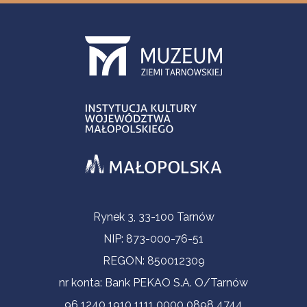
Informacje kontaktowe
Rynek 3, 33-100 Tarnów
NIP: 873-000-76-51
REGON: 850012309
nr konta: Bank PEKAO S.A. O/Tarnów
96 1240 1910 1111 0000 0898 4744