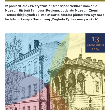
W poniedziałek 26 stycznia o 10:00 w podcieniach kamienic
Muzeum Historii Tarnowa i Regionu, oddziału Muzeum Ziemi
Tarnowskiej (Rynek 20-21), otwarta została plenerowa wystawa
Instytutu Pamięci Narodowej „Zagłada Żydów europejskich”.
13
października
2025