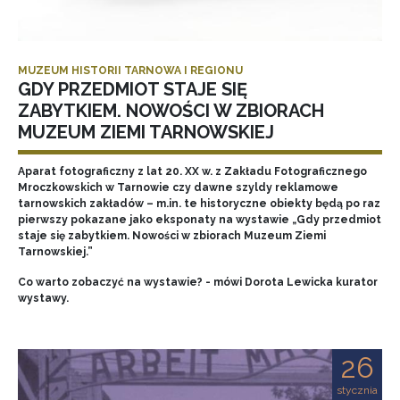
MUZEUM HISTORII TARNOWA I REGIONU
GDY PRZEDMIOT STAJE SIĘ
ZABYTKIEM. NOWOŚCI W ZBIORACH
MUZEUM ZIEMI TARNOWSKIEJ
Aparat fotograficzny z lat 20. XX w. z Zakładu Fotograficznego
Mroczkowskich w Tarnowie czy dawne szyldy reklamowe
tarnowskich zakładów – m.in. te historyczne obiekty będą po raz
pierwszy pokazane jako eksponaty na wystawie „Gdy przedmiot
staje się zabytkiem. Nowości w zbiorach Muzeum Ziemi
Tarnowskiej.”
Co warto zobaczyć na wystawie? - mówi Dorota Lewicka kurator
wystawy.
26
stycznia