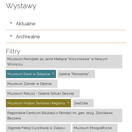
Wystawy
wystawy
Aktualne
Archiwalne
Filtry
Muzeum Pamiątek po Janie Matejce "Koryznówka" w Nowym
Wiśniczu
Muzeum Dwór w Dołędze
Galeria "Panorama"
Muzeum Zamek w Dębnie
Muzeum Ratusz - Galeria Sztuki Dawnej
Muzeum Historii Tarnowa i Regionu
Siedziba
Regionalne Centrum Edukacji o Pamięci im. gen. bryg. Zdzisława
Baszaka
Zagroda Felicji Curyłowej w Zalipiu
Muzeum Etnograficzne