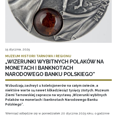
15 stycznia, 2025
MUZEUM HISTORII TARNOWA I REGIONU
„WIZERUNKI WYBITNYCH POLAKÓW NA
MONETACH I BANKNOTACH
NARODOWEGO BANKU POLSKIEGO”
Wzbudzają zachwyt u kolekcjonerów na całym świecie, a
niektóre warte są nawet kilkadziesiąt tysięcy złotych. Muzeum
Ziemi Tarnowskiej zaprasza na wystawę „Wizerunki wybitnych
Polaków na monetach i banknotach Narodowego Banku
Polskiego”.
Wernisaż odbędzie się w poniedziałek 20 stycznia 2025 roku, o godzinie