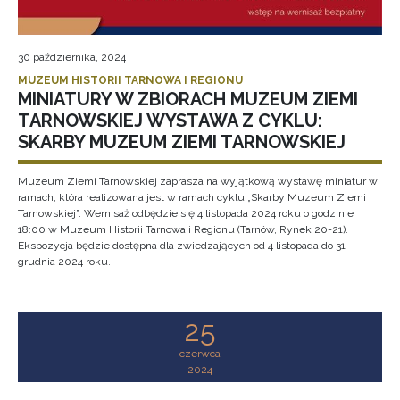
30 października, 2024
MUZEUM HISTORII TARNOWA I REGIONU
MINIATURY W ZBIORACH MUZEUM ZIEMI
TARNOWSKIEJ WYSTAWA Z CYKLU:
SKARBY MUZEUM ZIEMI TARNOWSKIEJ
Muzeum Ziemi Tarnowskiej zaprasza na wyjątkową wystawę miniatur w
ramach, która realizowana jest w ramach cyklu „Skarby Muzeum Ziemi
Tarnowskiej”. Wernisaż odbędzie się 4 listopada 2024 roku o godzinie
18:00 w Muzeum Historii Tarnowa i Regionu (Tarnów, Rynek 20-21).
Ekspozycja będzie dostępna dla zwiedzających od 4 listopada do 31
grudnia 2024 roku.
25
czerwca
2024