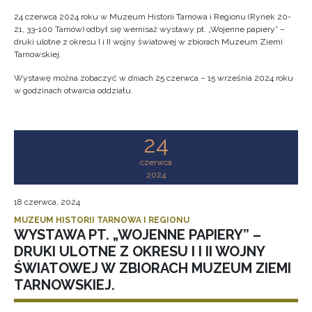
24 czerwca 2024 roku w Muzeum Historii Tarnowa i Regionu (Rynek 20-
21, 33-100 Tarnów) odbył się wernisaż wystawy pt. „Wojenne papiery” –
druki ulotne z okresu I i II wojny światowej w zbiorach Muzeum Ziemi
Tarnowskiej.
Wystawę można zobaczyć w dniach 25 czerwca – 15 września 2024 roku
w godzinach otwarcia oddziału.
24
czerwca
2024
18 czerwca, 2024
MUZEUM HISTORII TARNOWA I REGIONU
WYSTAWA PT. „WOJENNE PAPIERY” –
DRUKI ULOTNE Z OKRESU I I II WOJNY
ŚWIATOWEJ W ZBIORACH MUZEUM ZIEMI
TARNOWSKIEJ.