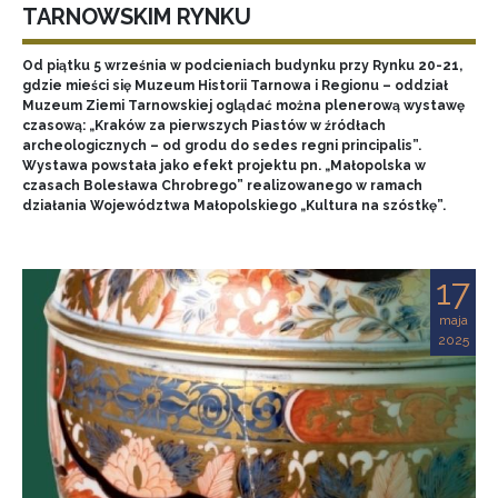
TARNOWSKIM RYNKU
Od piątku 5 września w podcieniach budynku przy Rynku 20-21,
gdzie mieści się Muzeum Historii Tarnowa i Regionu – oddział
Muzeum Ziemi Tarnowskiej oglądać można plenerową wystawę
czasową: „Kraków za pierwszych Piastów w źródłach
archeologicznych – od grodu do sedes regni principalis”.
Wystawa powstała jako efekt projektu pn. „Małopolska w
czasach Bolesława Chrobrego” realizowanego w ramach
działania Województwa Małopolskiego „Kultura na szóstkę”.
17
maja
2025