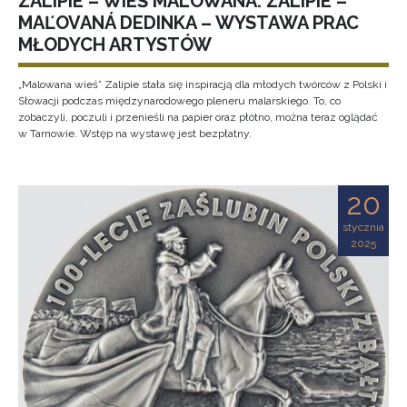
ZALIPIE – WIEŚ MALOWANA. ZALIPIE –
MAĽOVANÁ DEDINKA – WYSTAWA PRAC
MŁODYCH ARTYSTÓW
„Malowana wieś” Zalipie stała się inspiracją dla młodych twórców z Polski i
Słowacji podczas międzynarodowego pleneru malarskiego. To, co
zobaczyli, poczuli i przenieśli na papier oraz płótno, można teraz oglądać
w Tarnowie. Wstęp na wystawę jest bezpłatny.
20
stycznia
2025