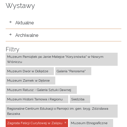
Wystawy
wystawy
Aktualne
Archiwalne
Filtry
Muzeum Pamiątek po Janie Matejce "Koryznówka" w Nowym
Wiśniczu
Muzeum Dwór w Dołędze
Galeria "Panorama"
Muzeum Zamek w Dębnie
Muzeum Ratusz - Galeria Sztuki Dawnej
Muzeum Historii Tarnowa i Regionu
Siedziba
Regionalne Centrum Edukacji o Pamięci im. gen. bryg. Zdzisława
Baszaka
Zagroda Felicji Curyłowej w Zalipiu
Muzeum Etnograficzne