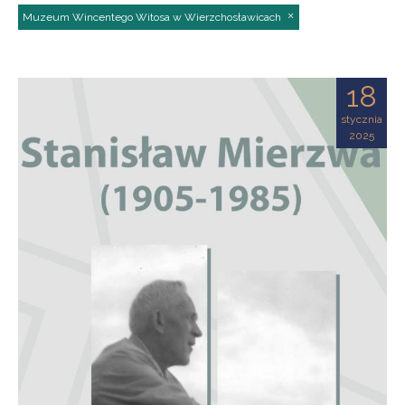
Muzeum Wincentego Witosa w Wierzchosławicach
18
stycznia
2025