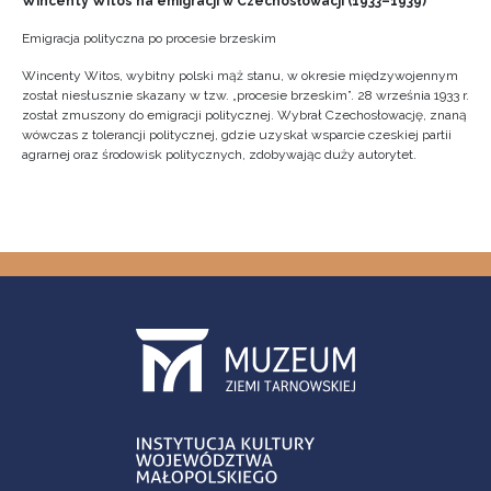
Wincenty Witos na emigracji w Czechosłowacji (1933–1939)
Emigracja polityczna po procesie brzeskim
Wincenty Witos, wybitny polski mąż stanu, w okresie międzywojennym
został niesłusznie skazany w tzw. „procesie brzeskim”. 28 września 1933 r.
został zmuszony do emigracji politycznej. Wybrał Czechosłowację, znaną
wówczas z tolerancji politycznej, gdzie uzyskał wsparcie czeskiej partii
agrarnej oraz środowisk politycznych, zdobywając duży autorytet.