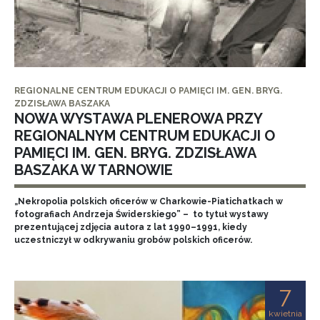
REGIONALNE CENTRUM EDUKACJI O PAMIĘCI IM. GEN. BRYG.
ZDZISŁAWA BASZAKA
NOWA WYSTAWA PLENEROWA PRZY
REGIONALNYM CENTRUM EDUKACJI O
PAMIĘCI IM. GEN. BRYG. ZDZISŁAWA
BASZAKA W TARNOWIE
„Nekropolia polskich oficerów w Charkowie-Piatichatkach w
fotografiach Andrzeja Świderskiego” – to tytuł wystawy
prezentującej zdjęcia autora z lat 1990–1991, kiedy
uczestniczył w odkrywaniu grobów polskich oficerów.
7
kwietnia