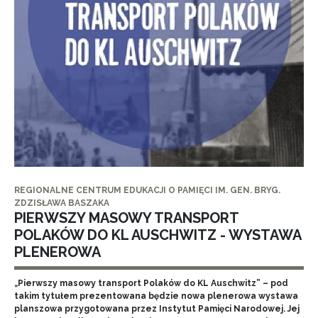
REGIONALNE CENTRUM EDUKACJI O PAMIĘCI IM. GEN. BRYG.
ZDZISŁAWA BASZAKA
PIERWSZY MASOWY TRANSPORT
POLAKÓW DO KL AUSCHWITZ - WYSTAWA
PLENEROWA
„Pierwszy masowy transport Polaków do KL Auschwitz” – pod
takim tytułem prezentowana będzie nowa plenerowa wystawa
planszowa przygotowana przez Instytut Pamięci Narodowej. Jej