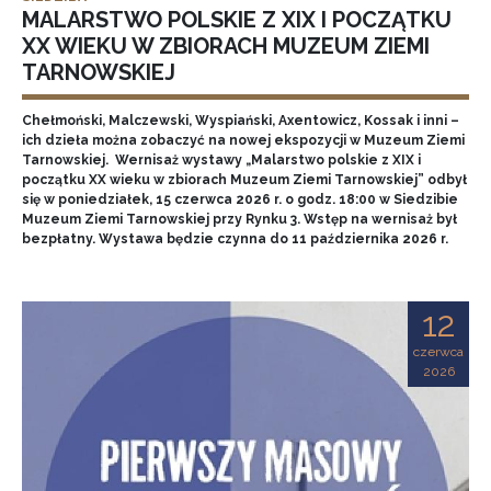
MALARSTWO POLSKIE Z XIX I POCZĄTKU
XX WIEKU W ZBIORACH MUZEUM ZIEMI
TARNOWSKIEJ
Chełmoński, Malczewski, Wyspiański, Axentowicz, Kossak i inni –
ich dzieła można zobaczyć na nowej ekspozycji w Muzeum Ziemi
Tarnowskiej. Wernisaż wystawy „Malarstwo polskie z XIX i
początku XX wieku w zbiorach Muzeum Ziemi Tarnowskiej” odbył
się w poniedziałek, 15 czerwca 2026 r. o godz. 18:00 w Siedzibie
Muzeum Ziemi Tarnowskiej przy Rynku 3. Wstęp na wernisaż był
bezpłatny. Wystawa będzie czynna do 11 października 2026 r.
12
czerwca
2026