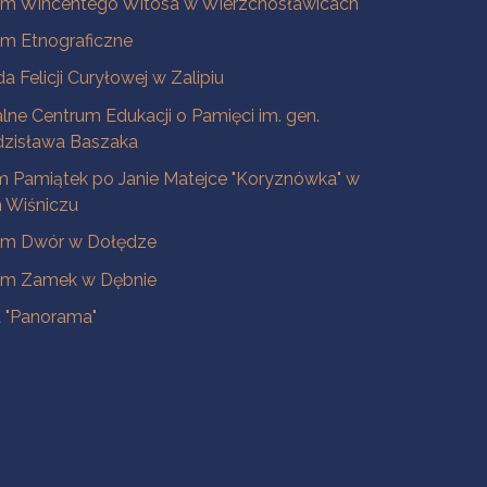
m Wincentego Witosa w Wierzchosławicach
m Etnograficzne
a Felicji Curyłowej w Zalipiu
lne Centrum Edukacji o Pamięci im. gen.
dzisława Baszaka
 Pamiątek po Janie Matejce "Koryznówka" w
Wiśniczu
m Dwór w Dołędze
m Zamek w Dębnie
a "Panorama"