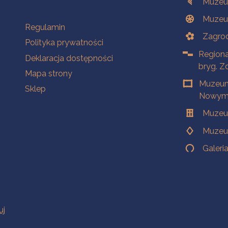
Muzeu
Muzeu
Na skróty
Regulamin
Zagrod
Polityka prywatności
Regiona
Deklaracja dostępności
bryg. Z
Mapa strony
Muzeum
Sklep
Nowym 
Muzeu
Muzeu
Galeri