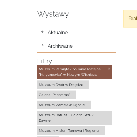
Wystawy
Bra
wystawy
Aktualne
Archiwalne
Filtry
Muzeum Pamiątek po Janie Matejce
"Koryznówka" w Nowym Wiśniczu
Muzeum Dwór w Dołędze
Galeria "Panorama"
Muzeum Zamek w Dębnie
Muzeum Ratusz - Galeria Sztuki
Dawnej
Muzeum Historii Tarnowa i Regionu