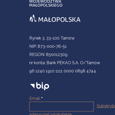
Informacje kontaktowe
Rynek 3, 33-100 Tarnów
NIP: 873-000-76-51
REGON: 850012309
nr konta: Bank PEKAO S.A. O/Tarnów
96 1240 1910 1111 0000 0898 4744
Email
Adres e-mail subskrybenta.