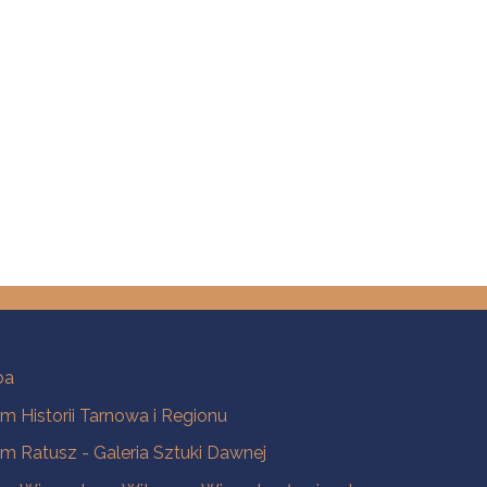
ba
 Historii Tarnowa i Regionu
 Ratusz - Galeria Sztuki Dawnej