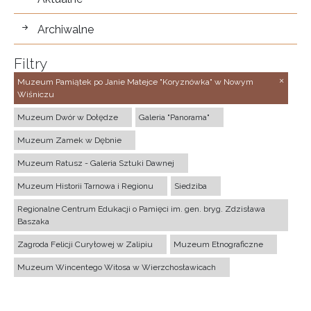
Archiwalne
Filtry
Muzeum Pamiątek po Janie Matejce "Koryznówka" w Nowym
Wiśniczu
Muzeum Dwór w Dołędze
Galeria "Panorama"
Muzeum Zamek w Dębnie
Muzeum Ratusz - Galeria Sztuki Dawnej
Muzeum Historii Tarnowa i Regionu
Siedziba
Regionalne Centrum Edukacji o Pamięci im. gen. bryg. Zdzisława
Baszaka
Zagroda Felicji Curyłowej w Zalipiu
Muzeum Etnograficzne
Muzeum Wincentego Witosa w Wierzchosławicach