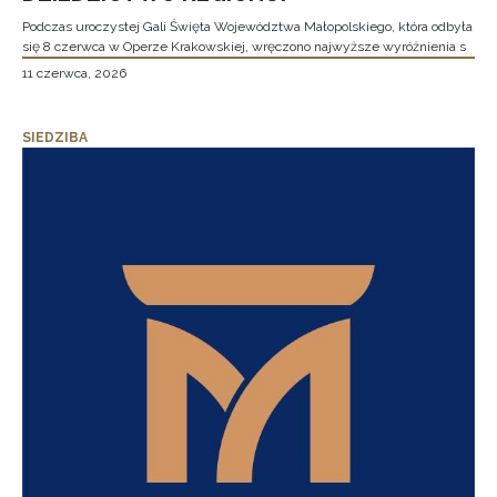
Podczas uroczystej Gali Święta Województwa Małopolskiego, która odbyła
się 8 czerwca w Operze Krakowskiej, wręczono najwyższe wyróżnienia s
11 czerwca, 2026
SIEDZIBA