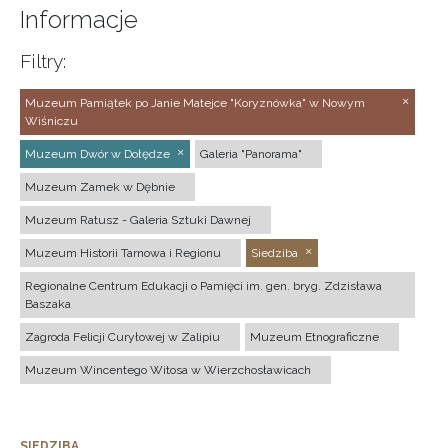
Informacje
Filtry:
Muzeum Pamiątek po Janie Matejce "Koryznówka" w Nowym
Wiśniczu
Muzeum Dwór w Dołędze
Galeria "Panorama"
Muzeum Zamek w Dębnie
Muzeum Ratusz - Galeria Sztuki Dawnej
Muzeum Historii Tarnowa i Regionu
Siedziba
Regionalne Centrum Edukacji o Pamięci im. gen. bryg. Zdzisława
Baszaka
Zagroda Felicji Curyłowej w Zalipiu
Muzeum Etnograficzne
Muzeum Wincentego Witosa w Wierzchosławicach
SIEDZIBA