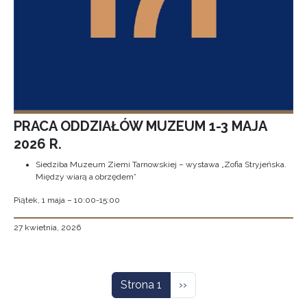
PRACA ODDZIAŁÓW MUZEUM 1-3 MAJA
2026 R.
Siedziba Muzeum Ziemi Tarnowskiej – wystawa „Zofia Stryjeńska.
Między wiarą a obrzędem”
Piątek, 1 maja – 10:00-15:00
27 kwietnia, 2026
Stronicowanie
Następna strona
Strona 1
››