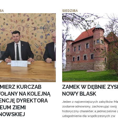
BA
SIEDZIBA
IMIERZ KURCZAB
ZAMEK W DĘBNIE ZYS
OŁANY NA KOLEJNĄ
NOWY BLASK
ENCJĘ DYREKTORA
Jeden z najcenniejszych zabytków Ma
EUM ZIEMI
zostanie odnowiony, zachowując swój
historyczny charakter, a jednocześnie
NOWSKIEJ
udogodnienia dla współczesnych zw