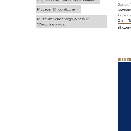
Zarząd 
Muzeum Etnograficzne
Kazimier
kadencj
Muzeum Wincentego Witosa w
Ziemi T
Wierzchosławicach
18 czer
SIEDZI