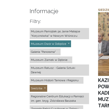
Informacje
SIEDZI
Filtry:
Muzeum Pamiątek po Janie Matejce
"Koryznówka" w Nowym Wiśniczu
Muzeum Dwór w Dołędze
Galeria "Panorama"
Muzeum Zamek w Dębnie
Muzeum Ratusz - Galeria Sztuki
Dawnej
KAZ
Muzeum Historii Tarnowa i Regionu
POW
Siedziba
KAD
Regionalne Centrum Edukacji o Pamięci
MUZ
im. gen. bryg. Zdzisława Baszaka
TAR
Zagroda Felicji Curyłowej w Zalipiu