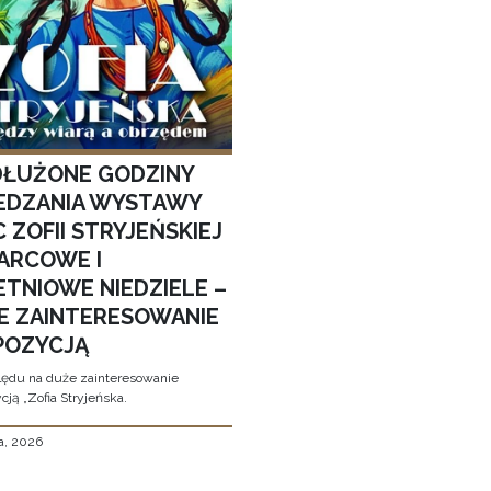
ŁUŻONE GODZINY
EDZANIA WYSTAWY
 ZOFII STRYJEŃSKIEJ
ARCOWE I
ETNIOWE NIEDZIELE –
E ZAINTERESOWANIE
POZYCJĄ
ędu na duże zainteresowanie
ją „Zofia Stryjeńska.
a, 2026