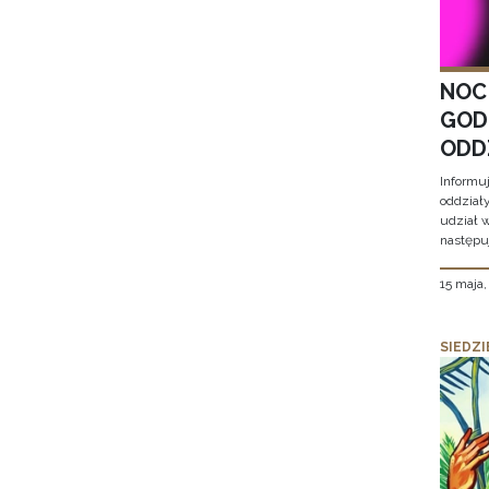
NOC
GOD
ODD
Informu
oddział
udział 
następu
15 maja
SIEDZI