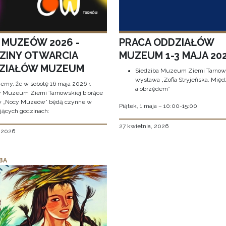
 MUZEÓW 2026 -
PRACA ODDZIAŁÓW
ZINY OTWARCIA
MUZEUM 1-3 MAJA 202
ZIAŁÓW MUZEUM
Siedziba Muzeum Ziemi Tarnows
wystawa „Zofia Stryjeńska. Międ
jemy, że w sobotę 16 maja 2026 r.
a obrzędem”
y Muzeum Ziemi Tarnowskiej biorące
w „Nocy Muzeów” będą czynne w
Piątek, 1 maja – 10:00-15:00
jących godzinach:
27 kwietnia, 2026
, 2026
BA