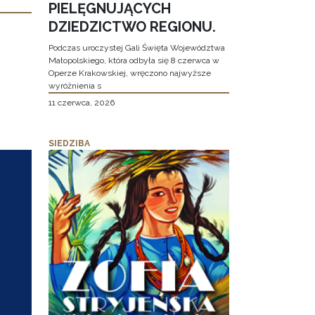
PIELĘGNUJĄCYCH
DZIEDZICTWO REGIONU.
Podczas uroczystej Gali Święta Województwa
Małopolskiego, która odbyła się 8 czerwca w
Operze Krakowskiej, wręczono najwyższe
wyróżnienia s
11 czerwca, 2026
SIEDZIBA