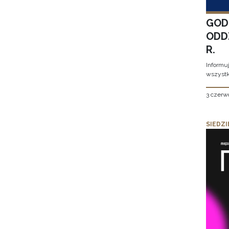
GOD
ODD
R.
Informu
wszystk
3 czerw
SIEDZI