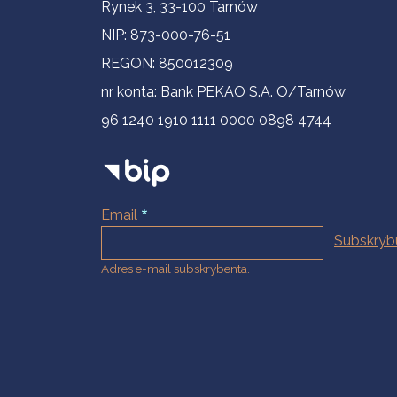
Informacje kontaktowe
Rynek 3, 33-100 Tarnów
NIP: 873-000-76-51
REGON: 850012309
nr konta: Bank PEKAO S.A. O/Tarnów
96 1240 1910 1111 0000 0898 4744
Email
Adres e-mail subskrybenta.