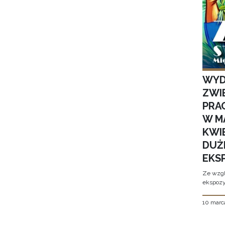
WYD
ZWI
PRAC
W M
KWI
DUŻ
EKS
Ze wzgl
ekspozyc
10 marc