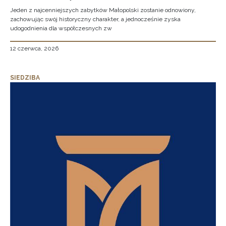
Jeden z najcenniejszych zabytków Małopolski zostanie odnowiony,
zachowując swój historyczny charakter, a jednocześnie zyska
udogodnienia dla współczesnych zw
12 czerwca, 2026
SIEDZIBA