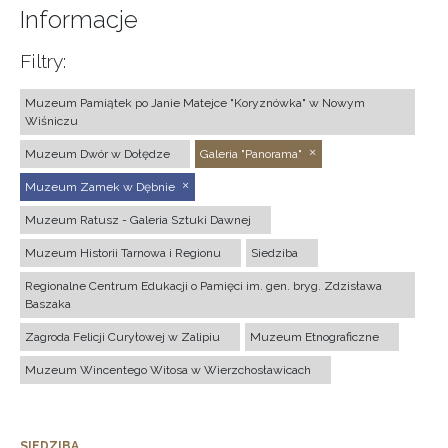
Informacje
Filtry:
Muzeum Pamiątek po Janie Matejce "Koryznówka" w Nowym
Wiśniczu
Muzeum Dwór w Dołędze
Galeria "Panorama"
Muzeum Zamek w Dębnie
Muzeum Ratusz - Galeria Sztuki Dawnej
Muzeum Historii Tarnowa i Regionu
Siedziba
Regionalne Centrum Edukacji o Pamięci im. gen. bryg. Zdzisława
Baszaka
Zagroda Felicji Curyłowej w Zalipiu
Muzeum Etnograficzne
Muzeum Wincentego Witosa w Wierzchosławicach
SIEDZIBA