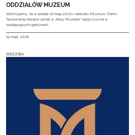
ODDZIAŁÓW MUZEUM
Informujemy, że w sobotę 16 maja 2026 r. oddziały Muzeum Ziemi
Tarnowskiej biorące udział w „Nocy Muzeów” będą czynne w
następujących godzinach:
15 maja, 2026
SIEDZIBA