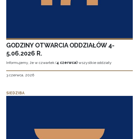
GODZINY OTWARCIA ODDZIAŁÓW 4-
5.06.2026 R.
Informujemy, że w czwartek (
4 czerwca)
wszystkie oddziały
3 czerwca, 2026
SIEDZIBA