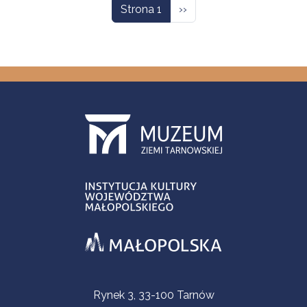
Następna strona
Strona 1
››
Informacje kontaktowe
Rynek 3, 33-100 Tarnów