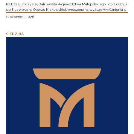
Podczas uroczystej Gali Święta Województwa Małopolskiego, która odbyła
się 8 czerwca w Operze Krakowskiej, wręczono najwyższe wyróżnienia s
11 czerwca, 2026
SIEDZIBA