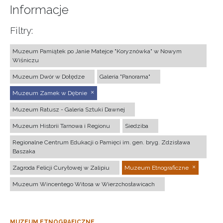
Informacje
Filtry:
Muzeum Pamiątek po Janie Matejce "Koryznówka" w Nowym
Wiśniczu
Muzeum Dwór w Dołędze
Galeria "Panorama"
Muzeum Zamek w Dębnie
Muzeum Ratusz - Galeria Sztuki Dawnej
Muzeum Historii Tarnowa i Regionu
Siedziba
Regionalne Centrum Edukacji o Pamięci im. gen. bryg. Zdzisława
Baszaka
Zagroda Felicji Curyłowej w Zalipiu
Muzeum Etnograficzne
Muzeum Wincentego Witosa w Wierzchosławicach
MUZEUM ETNOGRAFICZNE