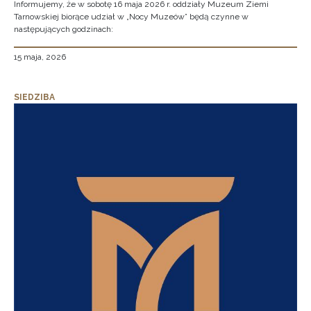
Informujemy, że w sobotę 16 maja 2026 r. oddziały Muzeum Ziemi
Tarnowskiej biorące udział w „Nocy Muzeów” będą czynne w
następujących godzinach:
15 maja, 2026
SIEDZIBA