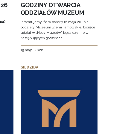
026
GODZINY OTWARCIA
ODDZIAŁÓW MUZEUM
ca)
Informujemy, że w sobotę 16 maja 2026 r.
oddziały Muzeum Ziemi Tarnowskiej biorące
udział w „Nocy Muzeów” będą czynne w
następujących godzinach:
15 maja, 2026
SIEDZIBA