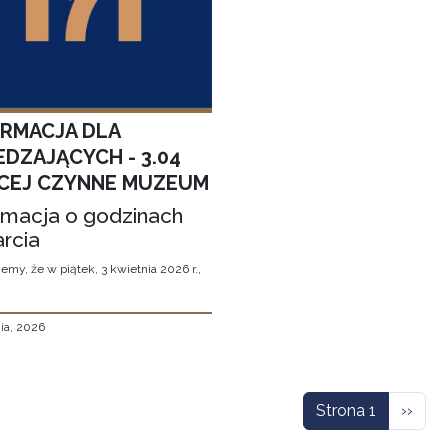
ORMACJA DLA
EDZAJĄCYCH - 3.04
CEJ CZYNNE MUZEUM
rmacja o godzinach
rcia
emy, że w piątek, 3 kwietnia 2026 r.,
ia, 2026
icowanie
Nastę
Strona 1
››