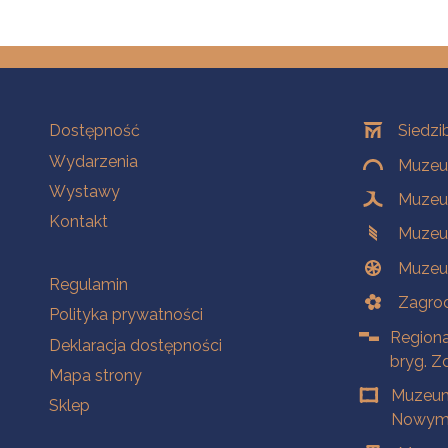
Na skróty
Oddziały
Dostępność
Siedzi
Wydarzenia
Muzeum
Wystawy
Muzeum
Kontakt
Muzeu
Muzeu
Na skróty
Regulamin
Zagrod
Polityka prywatności
Regiona
Deklaracja dostępności
bryg. Z
Mapa strony
Muzeum
Sklep
Nowym 