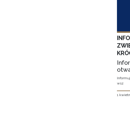
INF
ZWI
KRÓ
Info
otwa
Informuj
wsz
1 kwietn
Stron