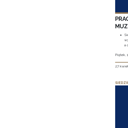
PRA
MUZE
Si
wy
a 
Piątek, 
27 kwie
SIEDZI