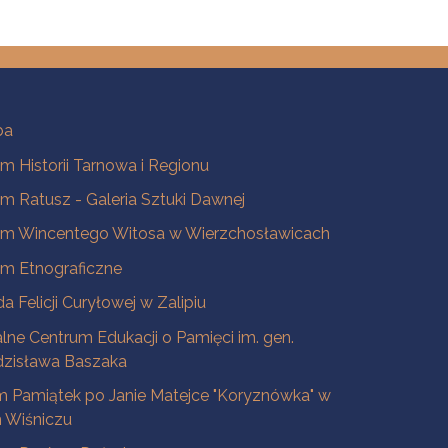
ba
 Historii Tarnowa i Regionu
 Ratusz - Galeria Sztuki Dawnej
m Wincentego Witosa w Wierzchosławicach
m Etnograficzne
a Felicji Curyłowej w Zalipiu
lne Centrum Edukacji o Pamięci im. gen.
dzisława Baszaka
 Pamiątek po Janie Matejce "Koryznówka" w
Wiśniczu