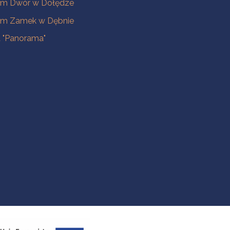
m Dwór w Dołędze
m Zamek w Dębnie
a "Panorama"