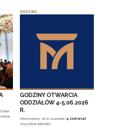
SIEDZIBA
A
GODZINY OTWARCIA
ODDZIAŁÓW 4-5.06.2026
R.
 Chata”
rzenia,
Informujemy, że w czwartek (
4 czerwca)
wszystkie oddziały