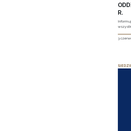
ODD
R.
Informu
wszystk
3 czerw
SIEDZI