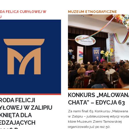
DA FELICJI CURYŁOWEJ W
MUZEUM ETNOGRAFICZNE
U
KONKURS „MALOWAN
ODA FELICJI
CHATA” – EDYCJA 63
YŁOWEJ W ZALIPIU
Za nami finał 63. Konkursu „Malowana
KNIĘTA DLA
w Zalipiu – jubileuszowej edycji wyda
EDZAJĄCYCH
które Muzeum Ziemi Tarnowskiej
organizowało już po raz 50.