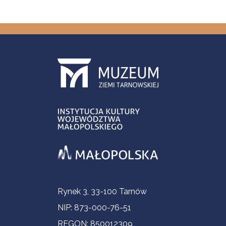
Informacje kontaktowe
Rynek 3, 33-100 Tarnów
NIP: 873-000-76-51
REGON: 850012309