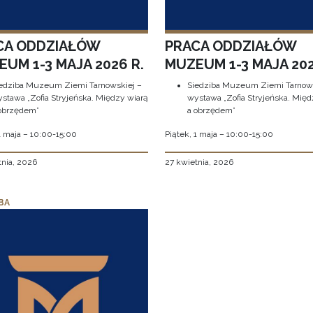
CA ODDZIAŁÓW
PRACA ODDZIAŁÓW
UM 1-3 MAJA 2026 R.
MUZEUM 1-3 MAJA 202
edziba Muzeum Ziemi Tarnowskiej –
Siedziba Muzeum Ziemi Tarnows
stawa „Zofia Stryjeńska. Między wiarą
wystawa „Zofia Stryjeńska. Międ
obrzędem”
a obrzędem”
1 maja – 10:00-15:00
Piątek, 1 maja – 10:00-15:00
tnia, 2026
27 kwietnia, 2026
BA