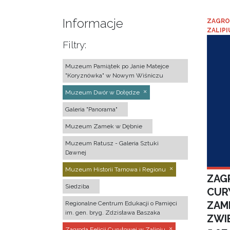
Informacje
ZAGRO
ZALIPI
Filtry:
Muzeum Pamiątek po Janie Matejce
"Koryznówka" w Nowym Wiśniczu
Muzeum Dwór w Dołędze
Galeria "Panorama"
Muzeum Zamek w Dębnie
Muzeum Ratusz - Galeria Sztuki
Dawnej
Muzeum Historii Tarnowa i Regionu
ZAGR
Siedziba
CUR
ZAM
Regionalne Centrum Edukacji o Pamięci
im. gen. bryg. Zdzisława Baszaka
ZWI
Zagroda Felicji Curyłowej w Zalipiu