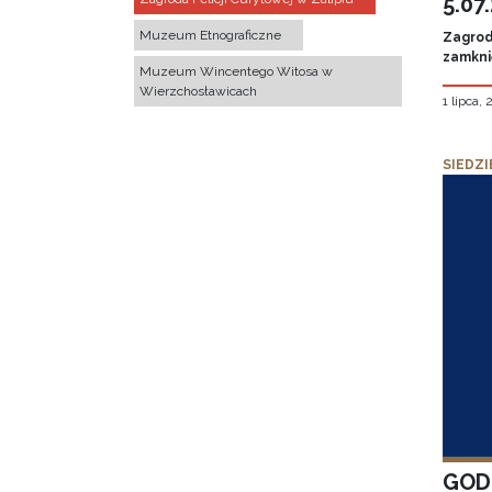
5.07
Muzeum Etnograficzne
Zagroda
zamknię
Muzeum Wincentego Witosa w
Wierzchosławicach
1 lipca,
SIEDZI
GOD