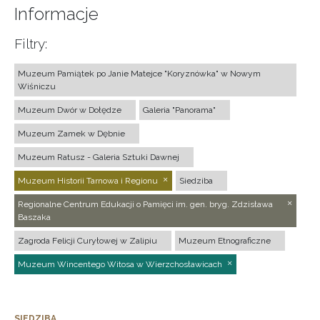
Informacje
Filtry:
Muzeum Pamiątek po Janie Matejce "Koryznówka" w Nowym
Wiśniczu
Muzeum Dwór w Dołędze
Galeria "Panorama"
Muzeum Zamek w Dębnie
Muzeum Ratusz - Galeria Sztuki Dawnej
Muzeum Historii Tarnowa i Regionu
Siedziba
Regionalne Centrum Edukacji o Pamięci im. gen. bryg. Zdzisława
Baszaka
Zagroda Felicji Curyłowej w Zalipiu
Muzeum Etnograficzne
Muzeum Wincentego Witosa w Wierzchosławicach
SIEDZIBA