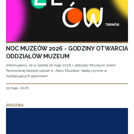
NOC MUZEÓW 2026 - GODZINY OTWARCIA
ODDZIAŁÓW MUZEUM
Informujemy, że w sobotę 16 maja 2026 r. oddziały Muzeum Ziemi
Tarnowskiej biorące udział w „Nocy Muzeów” będą czynne w
następujących godzinach:
15 maja, 2026
SIEDZIBA