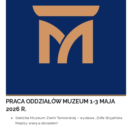
PRACA ODDZIAŁÓW MUZEUM 1-3 MAJA
2026 R.
Siedziba Muzeum Ziemi Tarnowskiej – wystawa „Zofia Stryjeńska.
Między wiarą a obrzędem”