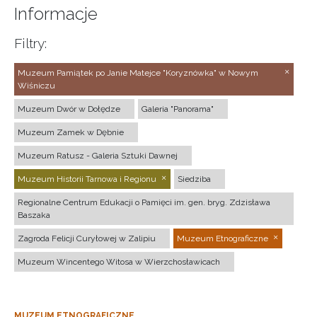
Informacje
Filtry:
Muzeum Pamiątek po Janie Matejce "Koryznówka" w Nowym
Wiśniczu
Muzeum Dwór w Dołędze
Galeria "Panorama"
Muzeum Zamek w Dębnie
Muzeum Ratusz - Galeria Sztuki Dawnej
Muzeum Historii Tarnowa i Regionu
Siedziba
Regionalne Centrum Edukacji o Pamięci im. gen. bryg. Zdzisława
Baszaka
Zagroda Felicji Curyłowej w Zalipiu
Muzeum Etnograficzne
Muzeum Wincentego Witosa w Wierzchosławicach
MUZEUM ETNOGRAFICZNE