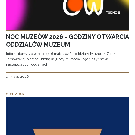
NOC MUZEÓW 2026 - GODZINY OTWARCIA
ODDZIAŁÓW MUZEUM
Informujemy, że w sobotę 16 maja 2026 r. oddziały Muzeum Ziemi
Tarnowskiej biorące udział w „Nocy Muzeów” będą czynne w
następujących godzinach:
15 maja, 2026
SIEDZIBA