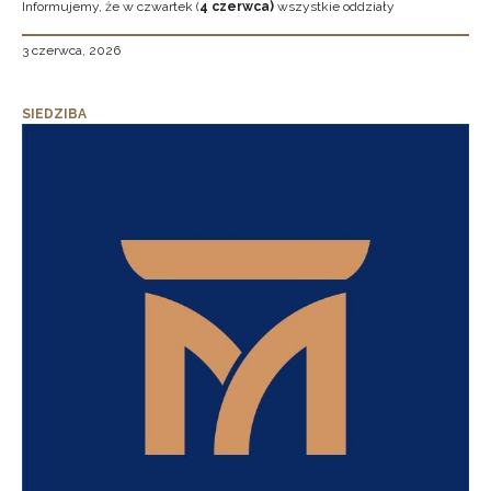
Informujemy, że w czwartek (
4 czerwca)
wszystkie oddziały
3 czerwca, 2026
SIEDZIBA