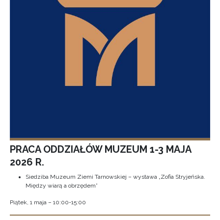
PRACA ODDZIAŁÓW MUZEUM 1-3 MAJA
2026 R.
Siedziba Muzeum Ziemi Tarnowskiej – wystawa „Zofia Stryjeńska.
Między wiarą a obrzędem”
Piątek, 1 maja – 10:00-15:00