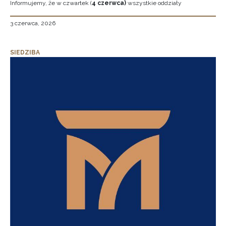
Informujemy, że w czwartek (
4 czerwca)
wszystkie oddziały
3 czerwca, 2026
SIEDZIBA