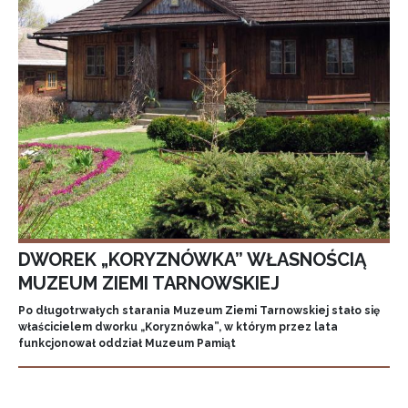
DWOREK „KORYZNÓWKA” WŁASNOŚCIĄ
MUZEUM ZIEMI TARNOWSKIEJ
Po długotrwałych starania Muzeum Ziemi Tarnowskiej stało się
właścicielem dworku „Koryznówka”, w którym przez lata
funkcjonował oddział Muzeum Pamiąt