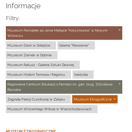
Informacje
Filtry:
Muzeum Pamiątek po Janie Matejce "Koryznówka" w Nowym
Wiśniczu
Muzeum Dwór w Dołędze
Galeria "Panorama"
Muzeum Zamek w Dębnie
Muzeum Ratusz - Galeria Sztuki Dawnej
Muzeum Historii Tarnowa i Regionu
Siedziba
Regionalne Centrum Edukacji o Pamięci im. gen. bryg. Zdzisława
Baszaka
Zagroda Felicji Curyłowej w Zalipiu
Muzeum Etnograficzne
Muzeum Wincentego Witosa w Wierzchosławicach
MUZEUM ETNOGRAFICZNE