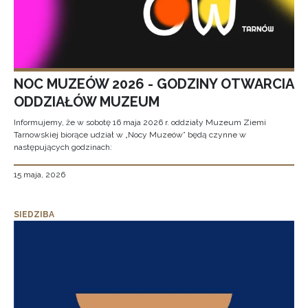
NOC MUZEÓW 2026 - GODZINY OTWARCIA
ODDZIAŁÓW MUZEUM
Informujemy, że w sobotę 16 maja 2026 r. oddziały Muzeum Ziemi
Tarnowskiej biorące udział w „Nocy Muzeów” będą czynne w
następujących godzinach:
15 maja, 2026
SIEDZIBA