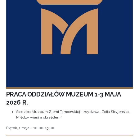
PRACA ODDZIAŁÓW MUZEUM 1-3 MAJA
2026 R.
Siedziba Muzeum Ziemi Tarnowskiej – wystawa „Zofia Stryjeńska.
Między wiarą a obrzędem”
Piątek, 1 maja – 10:00-15:00