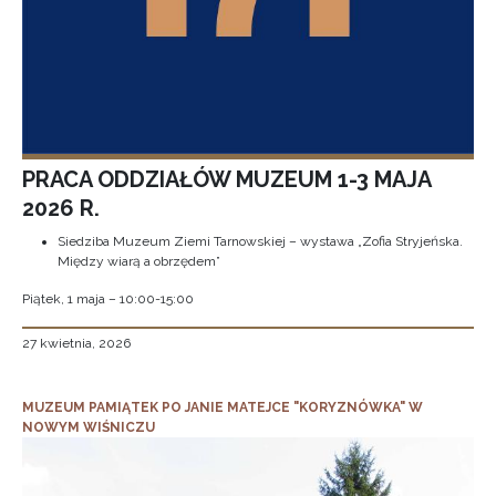
PRACA ODDZIAŁÓW MUZEUM 1-3 MAJA
2026 R.
Siedziba Muzeum Ziemi Tarnowskiej – wystawa „Zofia Stryjeńska.
Między wiarą a obrzędem”
Piątek, 1 maja – 10:00-15:00
27 kwietnia, 2026
MUZEUM PAMIĄTEK PO JANIE MATEJCE "KORYZNÓWKA" W
NOWYM WIŚNICZU