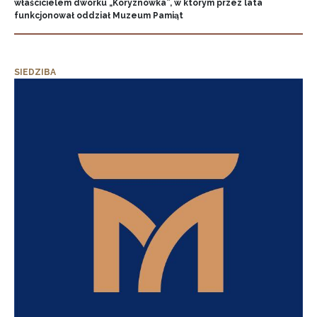
właścicielem dworku „Koryznówka”, w którym przez lata
funkcjonował oddział Muzeum Pamiąt
SIEDZIBA