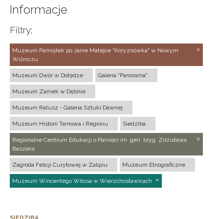
Informacje
Filtry:
Muzeum Pamiątek po Janie Matejce "Koryznówka" w Nowym
Wiśniczu
Muzeum Dwór w Dołędze
Galeria "Panorama"
Muzeum Zamek w Dębnie
Muzeum Ratusz - Galeria Sztuki Dawnej
Muzeum Historii Tarnowa i Regionu
Siedziba
Regionalne Centrum Edukacji o Pamięci im. gen. bryg. Zdzisława
Baszaka
Zagroda Felicji Curyłowej w Zalipiu
Muzeum Etnograficzne
Muzeum Wincentego Witosa w Wierzchosławicach
SIEDZIBA