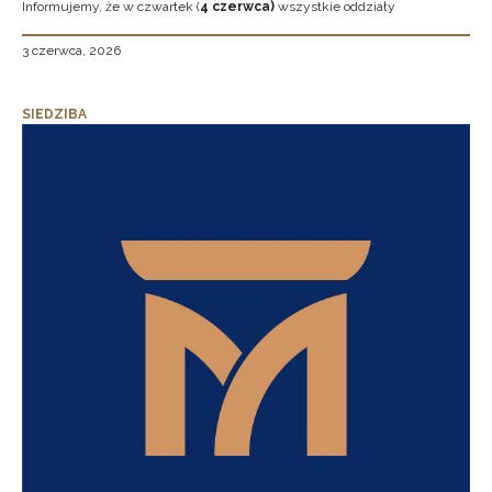
Informujemy, że w czwartek (
4 czerwca)
wszystkie oddziały
3 czerwca, 2026
SIEDZIBA