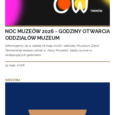
NOC MUZEÓW 2026 - GODZINY OTWARCIA
ODDZIAŁÓW MUZEUM
Informujemy, że w sobotę 16 maja 2026 r. oddziały Muzeum Ziemi
Tarnowskiej biorące udział w „Nocy Muzeów” będą czynne w
następujących godzinach:
15 maja, 2026
SIEDZIBA