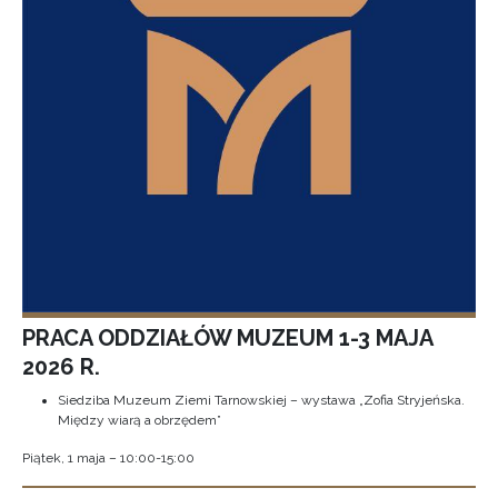
PRACA ODDZIAŁÓW MUZEUM 1-3 MAJA
2026 R.
Siedziba Muzeum Ziemi Tarnowskiej – wystawa „Zofia Stryjeńska.
Między wiarą a obrzędem”
Piątek, 1 maja – 10:00-15:00