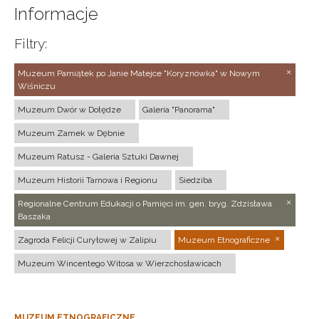
Informacje
Filtry:
Muzeum Pamiątek po Janie Matejce "Koryznówka" w Nowym
Wiśniczu
Muzeum Dwór w Dołędze
Galeria "Panorama"
Muzeum Zamek w Dębnie
Muzeum Ratusz - Galeria Sztuki Dawnej
Muzeum Historii Tarnowa i Regionu
Siedziba
Regionalne Centrum Edukacji o Pamięci im. gen. bryg. Zdzisława
Baszaka
Zagroda Felicji Curyłowej w Zalipiu
Muzeum Etnograficzne
Muzeum Wincentego Witosa w Wierzchosławicach
MUZEUM ETNOGRAFICZNE