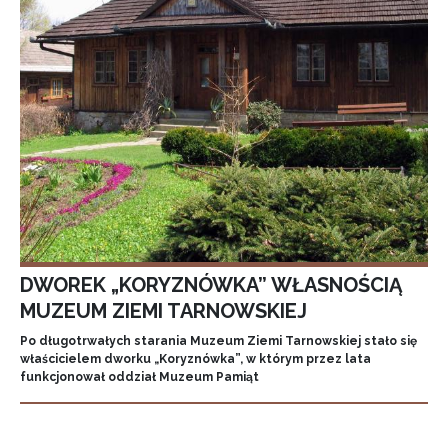
DWOREK „KORYZNÓWKA” WŁASNOŚCIĄ
MUZEUM ZIEMI TARNOWSKIEJ
Po długotrwałych starania Muzeum Ziemi Tarnowskiej stało się
właścicielem dworku „Koryznówka”, w którym przez lata
funkcjonował oddział Muzeum Pamiąt