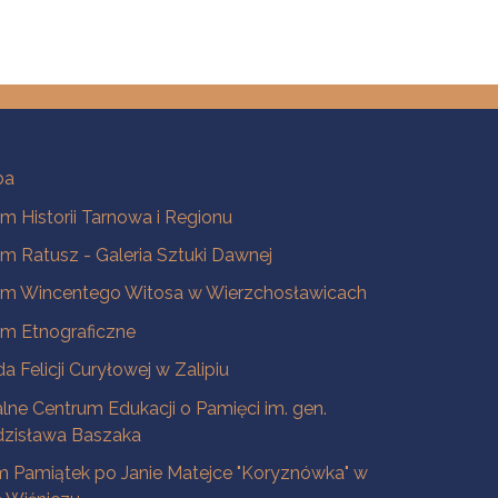
ba
 Historii Tarnowa i Regionu
 Ratusz - Galeria Sztuki Dawnej
m Wincentego Witosa w Wierzchosławicach
m Etnograficzne
a Felicji Curyłowej w Zalipiu
lne Centrum Edukacji o Pamięci im. gen.
dzisława Baszaka
 Pamiątek po Janie Matejce "Koryznówka" w