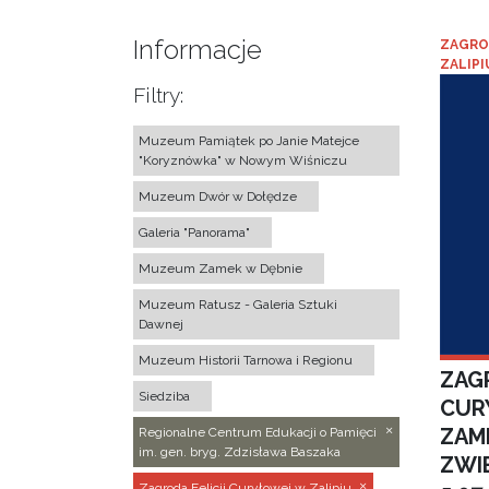
Informacje
ZAGRO
ZALIPI
Filtry:
Muzeum Pamiątek po Janie Matejce
"Koryznówka" w Nowym Wiśniczu
Muzeum Dwór w Dołędze
Galeria "Panorama"
Muzeum Zamek w Dębnie
Muzeum Ratusz - Galeria Sztuki
Dawnej
Muzeum Historii Tarnowa i Regionu
ZAGR
Siedziba
CUR
ZAM
Regionalne Centrum Edukacji o Pamięci
im. gen. bryg. Zdzisława Baszaka
ZWI
Zagroda Felicji Curyłowej w Zalipiu