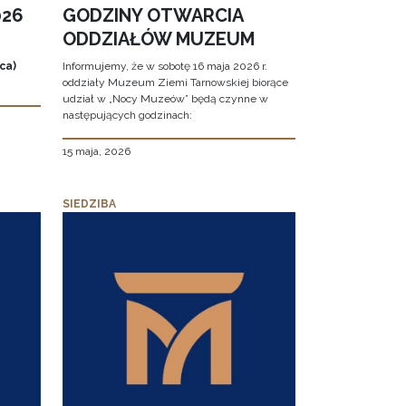
026
GODZINY OTWARCIA
ODDZIAŁÓW MUZEUM
ca)
Informujemy, że w sobotę 16 maja 2026 r.
oddziały Muzeum Ziemi Tarnowskiej biorące
udział w „Nocy Muzeów” będą czynne w
następujących godzinach:
15 maja, 2026
SIEDZIBA