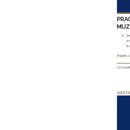
PRA
MUZE
Si
wy
a 
Piątek, 
27 kwie
SIEDZI