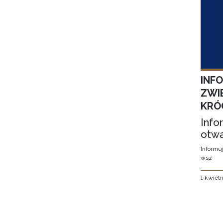
INF
ZWI
KRÓ
Info
otwa
Informuj
wsz
1 kwietn
Stron