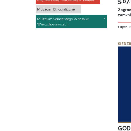
5.07
Muzeum Etnograficzne
Zagroda
zamknię
Muzeum Wincentego Witosa w
Wierzchosławicach
1 lipca,
SIEDZI
GOD