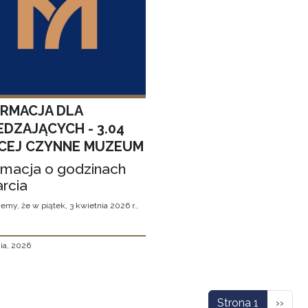
ORMACJA DLA
EDZAJĄCYCH - 3.04
CEJ CZYNNE MUZEUM
rmacja o godzinach
rcia
emy, że w piątek, 3 kwietnia 2026 r.,
ia, 2026
icowanie
Nastę
Strona 1
››