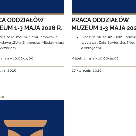
CA ODDZIAŁÓW
PRACA ODDZIAŁÓW
UM 1-3 MAJA 2026 R.
MUZEUM 1-3 MAJA 202
edziba Muzeum Ziemi Tarnowskiej –
Siedziba Muzeum Ziemi Tarnows
stawa „Zofia Stryjeńska. Między wiarą
wystawa „Zofia Stryjeńska. Międ
obrzędem”
a obrzędem”
1 maja – 10:00-15:00
Piątek, 1 maja – 10:00-15:00
tnia, 2026
27 kwietnia, 2026
BA