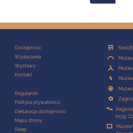
Na skróty
Oddziały
Dostępność
Siedzi
Wydarzenia
Muzeum
Wystawy
Muzeum
Kontakt
Muzeu
Muzeu
Na skróty
Regulamin
Zagrod
Polityka prywatności
Regiona
Deklaracja dostępności
bryg. Z
Mapa strony
Muzeum
Sklep