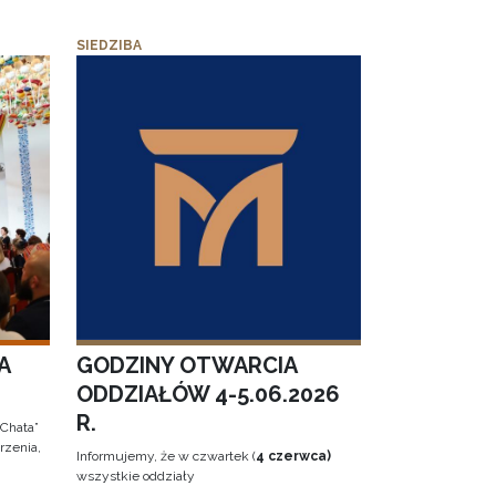
SIEDZIBA
A
GODZINY OTWARCIA
ODDZIAŁÓW 4-5.06.2026
R.
 Chata”
rzenia,
Informujemy, że w czwartek (
4 czerwca)
wszystkie oddziały