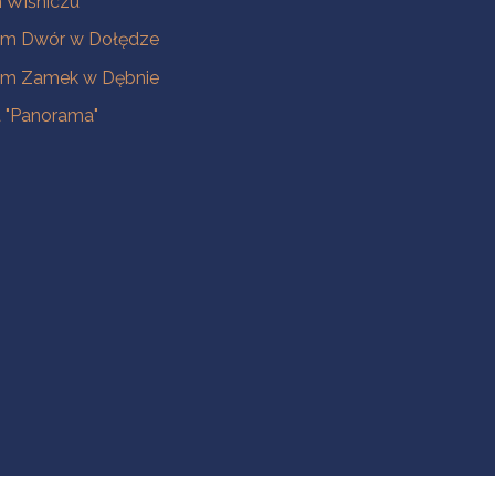
Wiśniczu
m Dwór w Dołędze
m Zamek w Dębnie
a "Panorama"