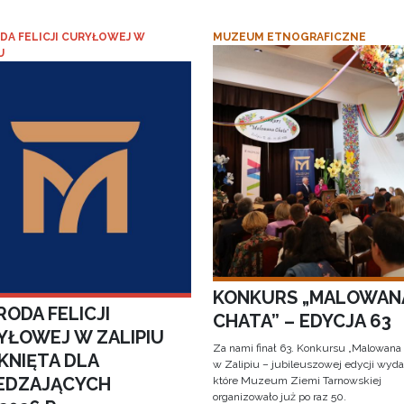
DA FELICJI CURYŁOWEJ W
MUZEUM ETNOGRAFICZNE
U
KONKURS „MALOWAN
ODA FELICJI
CHATA” – EDYCJA 63
YŁOWEJ W ZALIPIU
Za nami finał 63. Konkursu „Malowana
KNIĘTA DLA
w Zalipiu – jubileuszowej edycji wyda
EDZAJĄCYCH
które Muzeum Ziemi Tarnowskiej
organizowało już po raz 50.