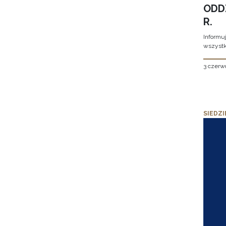
ODD
R.
Informu
wszystk
3 czerw
SIEDZI