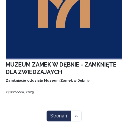
MUZEUM ZAMEK W DĘBNIE - ZAMKNIĘTE
DLA ZWIEDZAJĄYCH
Zamknięcie oddziału Muzeum Zamek w Dębni
e
27 listopada, 2025
Stronicowanie
Następna strona
Strona 1
››