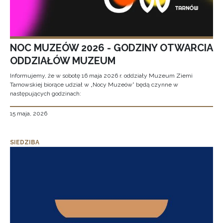
NOC MUZEÓW 2026 - GODZINY OTWARCIA
ODDZIAŁÓW MUZEUM
Informujemy, że w sobotę 16 maja 2026 r. oddziały Muzeum Ziemi
Tarnowskiej biorące udział w „Nocy Muzeów” będą czynne w
następujących godzinach:
15 maja, 2026
SIEDZIBA