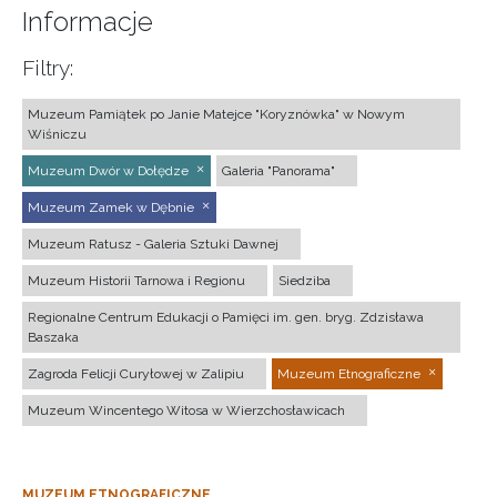
Informacje
Filtry:
Muzeum Pamiątek po Janie Matejce "Koryznówka" w Nowym
Wiśniczu
Muzeum Dwór w Dołędze
Galeria "Panorama"
Muzeum Zamek w Dębnie
Muzeum Ratusz - Galeria Sztuki Dawnej
Muzeum Historii Tarnowa i Regionu
Siedziba
Regionalne Centrum Edukacji o Pamięci im. gen. bryg. Zdzisława
Baszaka
Zagroda Felicji Curyłowej w Zalipiu
Muzeum Etnograficzne
Muzeum Wincentego Witosa w Wierzchosławicach
MUZEUM ETNOGRAFICZNE