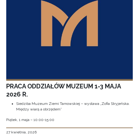
PRACA ODDZIAŁÓW MUZEUM 1-3 MAJA
2026 R.
Siedziba Muzeum Ziemi Tarnowskiej – wystawa „Zofia Stryjeńska.
Między wiarą a obrzędem”
Piątek, 1 maja – 10:00-15:00
27 kwietnia, 2026