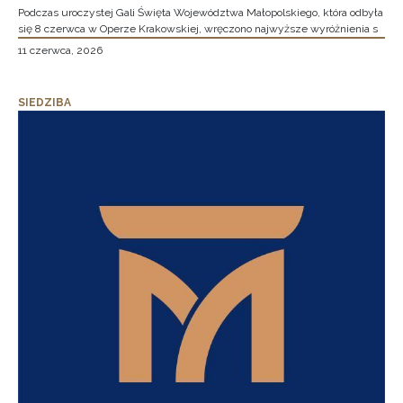
Podczas uroczystej Gali Święta Województwa Małopolskiego, która odbyła
się 8 czerwca w Operze Krakowskiej, wręczono najwyższe wyróżnienia s
11 czerwca, 2026
SIEDZIBA