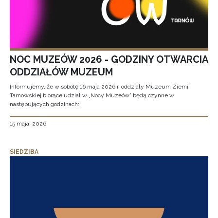
NOC MUZEÓW 2026 - GODZINY OTWARCIA
ODDZIAŁÓW MUZEUM
Informujemy, że w sobotę 16 maja 2026 r. oddziały Muzeum Ziemi
Tarnowskiej biorące udział w „Nocy Muzeów” będą czynne w
następujących godzinach:
15 maja, 2026
SIEDZIBA