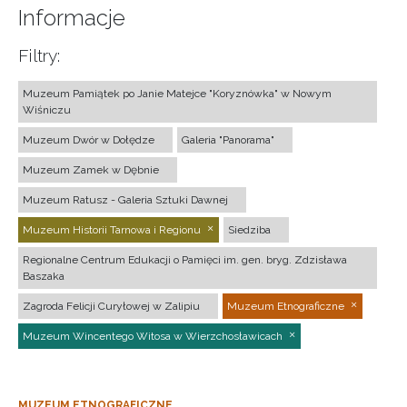
Informacje
Filtry:
Muzeum Pamiątek po Janie Matejce "Koryznówka" w Nowym
Wiśniczu
Muzeum Dwór w Dołędze
Galeria "Panorama"
Muzeum Zamek w Dębnie
Muzeum Ratusz - Galeria Sztuki Dawnej
Muzeum Historii Tarnowa i Regionu
Siedziba
Regionalne Centrum Edukacji o Pamięci im. gen. bryg. Zdzisława
Baszaka
Zagroda Felicji Curyłowej w Zalipiu
Muzeum Etnograficzne
Muzeum Wincentego Witosa w Wierzchosławicach
MUZEUM ETNOGRAFICZNE