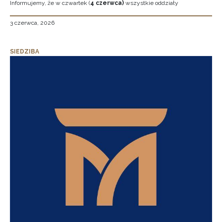
Informujemy, że w czwartek (
4 czerwca)
wszystkie oddziały
3 czerwca, 2026
SIEDZIBA