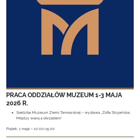
PRACA ODDZIAŁÓW MUZEUM 1-3 MAJA
2026 R.
Siedziba Muzeum Ziemi Tarnowskiej – wystawa „Zofia Stryjeńska.
Między wiarą a obrzędem”
Piątek, 1 maja – 10:00-15:00