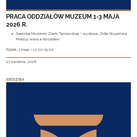
PRACA ODDZIAŁÓW MUZEUM 1-3 MAJA
2026 R.
Siedziba Muzeum Ziemi Tarnowskiej – wystawa „Zofia Stryjeńska.
Między wiarą a obrzędem”
Piątek, 1 maja – 10:00-15:00
27 kwietnia, 2026
SIEDZIBA