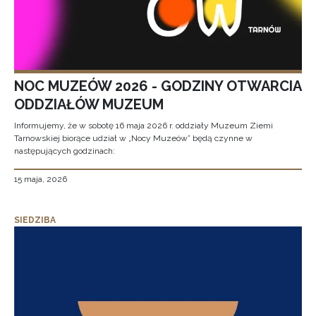
NOC MUZEÓW 2026 - GODZINY OTWARCIA
ODDZIAŁÓW MUZEUM
Informujemy, że w sobotę 16 maja 2026 r. oddziały Muzeum Ziemi
Tarnowskiej biorące udział w „Nocy Muzeów” będą czynne w
następujących godzinach:
15 maja, 2026
SIEDZIBA