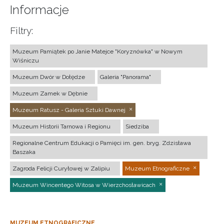
Informacje
Filtry:
Muzeum Pamiątek po Janie Matejce "Koryznówka" w Nowym
Wiśniczu
Muzeum Dwór w Dołędze
Galeria "Panorama"
Muzeum Zamek w Dębnie
Muzeum Ratusz - Galeria Sztuki Dawnej
Muzeum Historii Tarnowa i Regionu
Siedziba
Regionalne Centrum Edukacji o Pamięci im. gen. bryg. Zdzisława
Baszaka
Zagroda Felicji Curyłowej w Zalipiu
Muzeum Etnograficzne
Muzeum Wincentego Witosa w Wierzchosławicach
MUZEUM ETNOGRAFICZNE