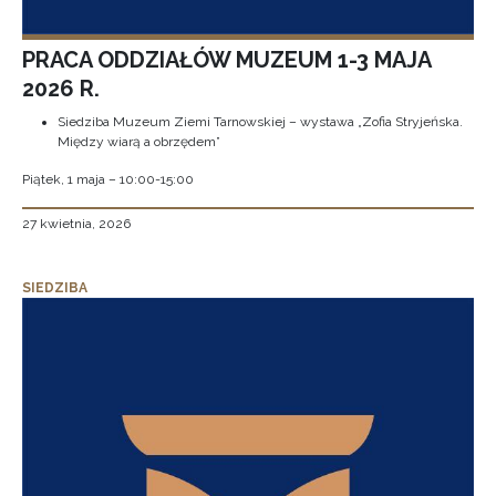
PRACA ODDZIAŁÓW MUZEUM 1-3 MAJA
2026 R.
Siedziba Muzeum Ziemi Tarnowskiej – wystawa „Zofia Stryjeńska.
Między wiarą a obrzędem”
Piątek, 1 maja – 10:00-15:00
27 kwietnia, 2026
SIEDZIBA