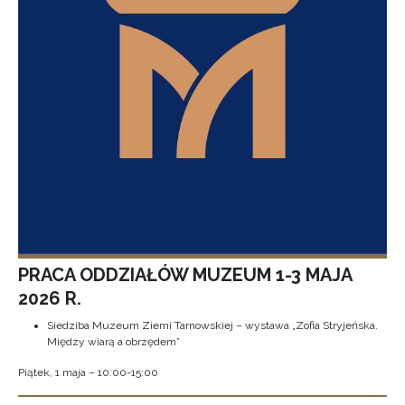
PRACA ODDZIAŁÓW MUZEUM 1-3 MAJA
2026 R.
Siedziba Muzeum Ziemi Tarnowskiej – wystawa „Zofia Stryjeńska.
Między wiarą a obrzędem”
Piątek, 1 maja – 10:00-15:00