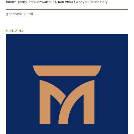
Informujemy, że w czwartek (
4 czerwca)
wszystkie oddziały
3 czerwca, 2026
SIEDZIBA