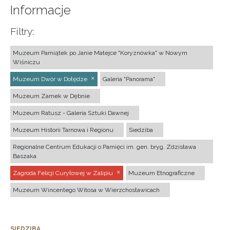
Informacje
Filtry:
Muzeum Pamiątek po Janie Matejce "Koryznówka" w Nowym
Wiśniczu
Muzeum Dwór w Dołędze
Galeria "Panorama"
Muzeum Zamek w Dębnie
Muzeum Ratusz - Galeria Sztuki Dawnej
Muzeum Historii Tarnowa i Regionu
Siedziba
Regionalne Centrum Edukacji o Pamięci im. gen. bryg. Zdzisława
Baszaka
Zagroda Felicji Curyłowej w Zalipiu
Muzeum Etnograficzne
Muzeum Wincentego Witosa w Wierzchosławicach
SIEDZIBA