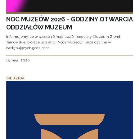
NOC MUZEÓW 2026 - GODZINY OTWARCIA
ODDZIAŁÓW MUZEUM
Informujemy, że w sobotę 16 maja 2026 r. oddziały Muzeum Ziemi
Tarnowskiej biorące udział w „Nocy Muzeów” będą czynne w
następujących godzinach:
15 maja, 2026
SIEDZIBA