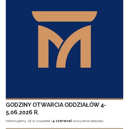
GODZINY OTWARCIA ODDZIAŁÓW 4-
5.06.2026 R.
Informujemy, że w czwartek (
4 czerwca)
wszystkie oddziały