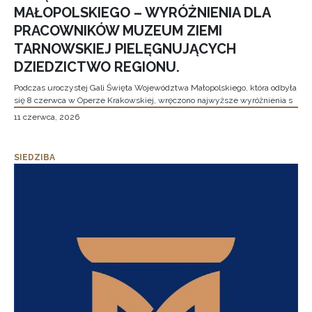
MAŁOPOLSKIEGO – WYRÓŻNIENIA DLA
PRACOWNIKÓW MUZEUM ZIEMI
TARNOWSKIEJ PIELĘGNUJĄCYCH
DZIEDZICTWO REGIONU.
Podczas uroczystej Gali Święta Województwa Małopolskiego, która odbyła
się 8 czerwca w Operze Krakowskiej, wręczono najwyższe wyróżnienia s
11 czerwca, 2026
SIEDZIBA