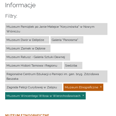
Informacje
Filtry:
Muzeum Pamiątek po Janie Matejce "Koryznówka" w Nowym
Wiśniczu
Muzeum Dwór w Dołędze
Galeria "Panorama"
Muzeum Zamek w Dębnie
Muzeum Ratusz - Galeria Sztuki Dawnej
Muzeum Historii Tarnowa i Regionu
Siedziba
Regionalne Centrum Edukacji o Pamięci im. gen. bryg. Zdzisława
Baszaka
Zagroda Felicji Curyłowej w Zalipiu
Muzeum Etnograficzne
Muzeum Wincentego Witosa w Wierzchosławicach
MUZEUM ETNOGRAFICZNE