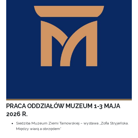
PRACA ODDZIAŁÓW MUZEUM 1-3 MAJA
2026 R.
Siedziba Muzeum Ziemi Tarnowskiej – wystawa „Zofia Stryjeńska.
Między wiarą a obrzędem”