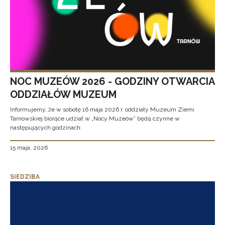
NOC MUZEÓW 2026 - GODZINY OTWARCIA
ODDZIAŁÓW MUZEUM
Informujemy, że w sobotę 16 maja 2026 r. oddziały Muzeum Ziemi
Tarnowskiej biorące udział w „Nocy Muzeów” będą czynne w
następujących godzinach:
15 maja, 2026
SIEDZIBA