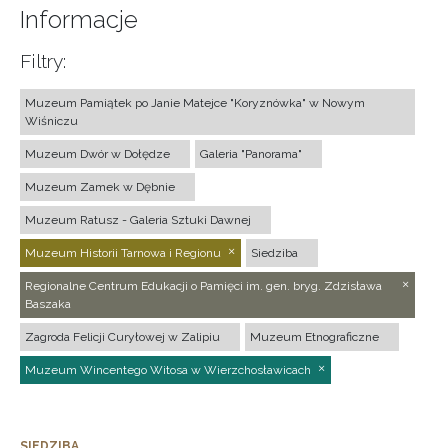
Informacje
Filtry:
Muzeum Pamiątek po Janie Matejce "Koryznówka" w Nowym
Wiśniczu
Muzeum Dwór w Dołędze
Galeria "Panorama"
Muzeum Zamek w Dębnie
Muzeum Ratusz - Galeria Sztuki Dawnej
Muzeum Historii Tarnowa i Regionu
Siedziba
Regionalne Centrum Edukacji o Pamięci im. gen. bryg. Zdzisława
Baszaka
Zagroda Felicji Curyłowej w Zalipiu
Muzeum Etnograficzne
Muzeum Wincentego Witosa w Wierzchosławicach
SIEDZIBA