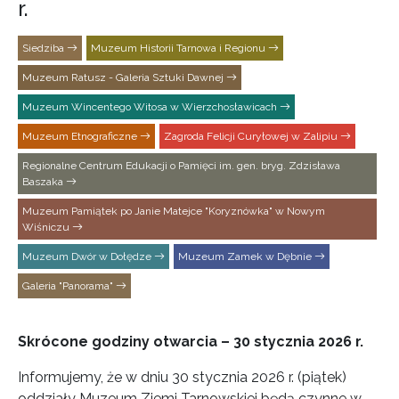
r.
Siedziba
Muzeum Historii Tarnowa i Regionu
Muzeum Ratusz - Galeria Sztuki Dawnej
Muzeum Wincentego Witosa w Wierzchosławicach
Muzeum Etnograficzne
Zagroda Felicji Curyłowej w Zalipiu
Regionalne Centrum Edukacji o Pamięci im. gen. bryg. Zdzisława
Baszaka
Muzeum Pamiątek po Janie Matejce "Koryznówka" w Nowym
Wiśniczu
Muzeum Dwór w Dołędze
Muzeum Zamek w Dębnie
Galeria "Panorama"
Skrócone godziny otwarcia – 30 stycznia 2026 r.
Informujemy, że w dniu 30 stycznia 2026 r. (piątek)
oddziały Muzeum Ziemi Tarnowskiej będą czynne w