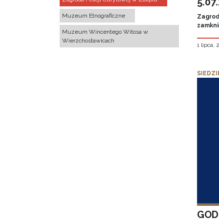
5.07
Muzeum Etnograficzne
Zagroda
zamknię
Muzeum Wincentego Witosa w
Wierzchosławicach
1 lipca,
SIEDZI
GOD