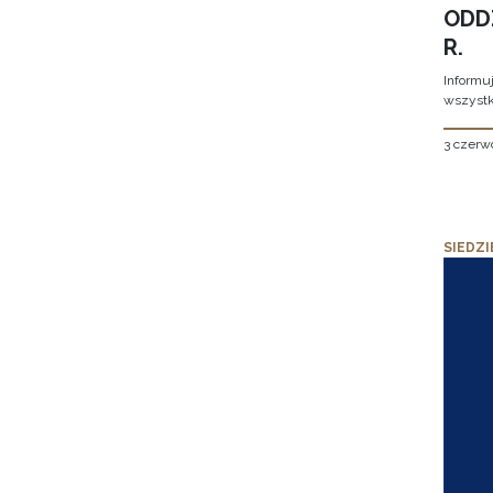
ODD
R.
Informu
wszystk
3 czerw
SIEDZI