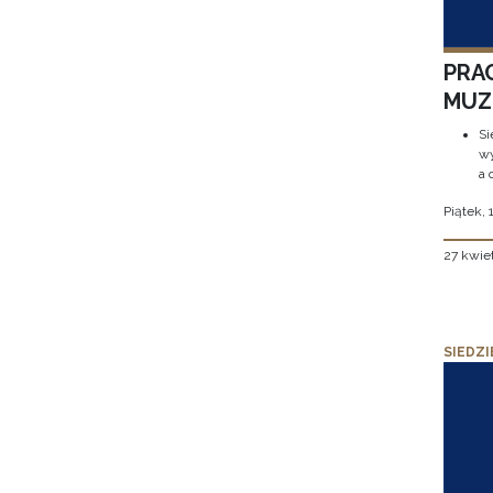
PRA
MUZE
Si
wy
a 
Piątek, 
27 kwie
SIEDZI