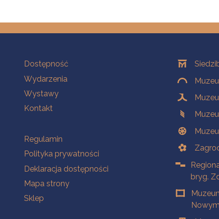
Na skróty
Oddziały
Dostępność
Siedzi
Wydarzenia
Muzeum
Wystawy
Muzeum
Kontakt
Muzeu
Muzeu
Na skróty
Regulamin
Zagrod
Polityka prywatności
Regiona
Deklaracja dostępności
bryg. Z
Mapa strony
Muzeum
Sklep
Nowym 