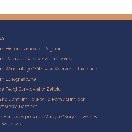
ba
 Historii Tarnowa i Regionu
 Ratusz - Galeria Sztuki Dawnej
m Wincentego Witosa w Wierzchosławicach
m Etnograficzne
a Felicji Curyłowej w Zalipiu
lne Centrum Edukacji o Pamięci im. gen.
dzisława Baszaka
 Pamiątek po Janie Matejce "Koryznówka" w
Wiśniczu