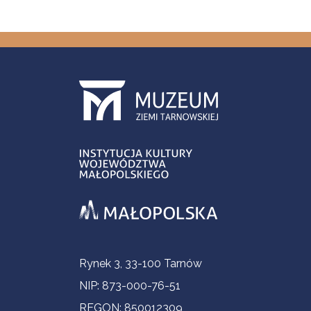
Informacje kontaktowe
Rynek 3, 33-100 Tarnów
NIP: 873-000-76-51
REGON: 850012309