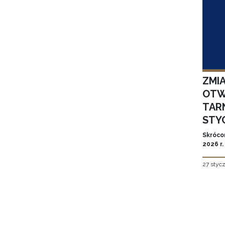
ZMI
OTW
TAR
STYC
Skróco
2026 r.
27 styc
Stron