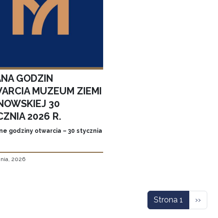
ANA GODZIN
ARCIA MUZEUM ZIEMI
NOWSKIEJ 30
ZNIA 2026 R.
ne godziny otwarcia – 30 stycznia
znia, 2026
icowanie
Nastę
Strona 1
››