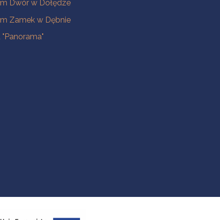
m Dwór w Dołędze
m Zamek w Dębnie
a "Panorama"