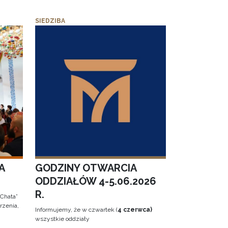
SIEDZIBA
A
GODZINY OTWARCIA
ODDZIAŁÓW 4-5.06.2026
R.
 Chata”
rzenia,
Informujemy, że w czwartek (
4 czerwca)
wszystkie oddziały