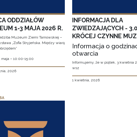
CA ODDZIAŁÓW
INFORMACJA DLA
UM 1-3 MAJA 2026 R.
ZWIEDZAJĄCYCH - 3.
KRÓCEJ CZYNNE MU
edziba Muzeum Ziemi Tarnowskiej –
stawa „Zofia Stryjeńska. Między wiarą
Informacja o godzina
obrzędem”
otwarcia
1 maja – 10:00-15:00
Informujemy, że w piątek, 3 kwietnia 2
wsz
tnia, 2026
1 kwietnia, 2026
BA