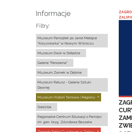
Informacje
ZAGRO
ZALIPI
Filtry:
Muzeum Pamiątek po Janie Matejce
"Koryznówka" w Nowym Wiśniczu
Muzeum Dwór w Dołędze
Galeria "Panorama"
Muzeum Zamek w Dębnie
Muzeum Ratusz - Galeria Sztuki
Dawnej
Muzeum Historii Tarnowa i Regionu
ZAGR
Siedziba
CUR
ZAM
Regionalne Centrum Edukacji o Pamięci
im. gen. bryg. Zdzisława Baszaka
ZWI
Zagroda Felicji Curyłowej w Zalipiu