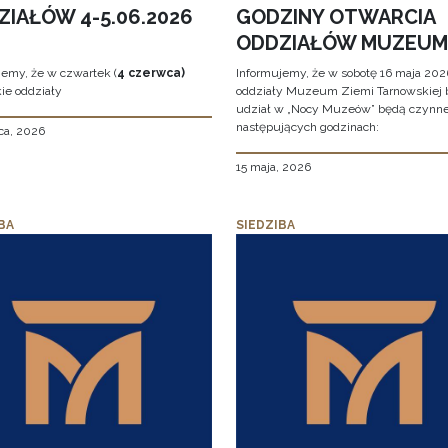
ZIAŁÓW 4-5.06.2026
GODZINY OTWARCIA
ODDZIAŁÓW MUZEUM
jemy, że w czwartek (
4 czerwca)
Informujemy, że w sobotę 16 maja 2026
ie oddziały
oddziały Muzeum Ziemi Tarnowskiej 
udział w „Nocy Muzeów” będą czynn
następujących godzinach:
ca, 2026
15 maja, 2026
BA
SIEDZIBA