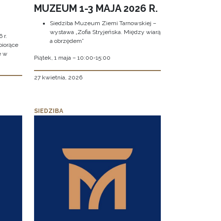
MUZEUM 1-3 MAJA 2026 R.
Siedziba Muzeum Ziemi Tarnowskiej –
wystawa „Zofia Stryjeńska. Między wiarą
 r.
a obrzędem”
biorące
e w
Piątek, 1 maja – 10:00-15:00
27 kwietnia, 2026
SIEDZIBA