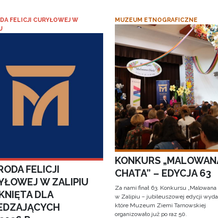
DA FELICJI CURYŁOWEJ W
MUZEUM ETNOGRAFICZNE
U
KONKURS „MALOWAN
ODA FELICJI
CHATA” – EDYCJA 63
YŁOWEJ W ZALIPIU
Za nami finał 63. Konkursu „Malowana
KNIĘTA DLA
w Zalipiu – jubileuszowej edycji wyda
EDZAJĄCYCH
które Muzeum Ziemi Tarnowskiej
organizowało już po raz 50.