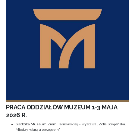
PRACA ODDZIAŁÓW MUZEUM 1-3 MAJA
2026 R.
Siedziba Muzeum Ziemi Tarnowskiej – wystawa „Zofia Stryjeńska.
Między wiarą a obrzędem”