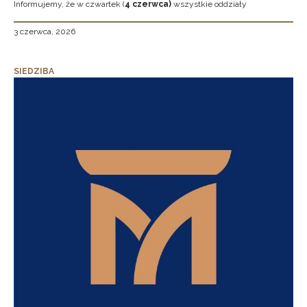
Informujemy, że w czwartek (
4 czerwca)
wszystkie oddziały
3 czerwca, 2026
SIEDZIBA