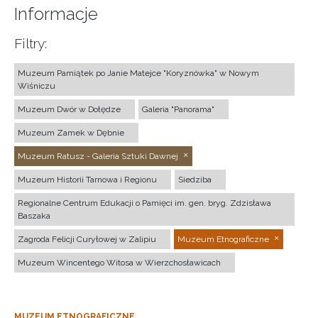
Informacje
Filtry:
Muzeum Pamiątek po Janie Matejce "Koryznówka" w Nowym
Wiśniczu
Muzeum Dwór w Dołędze
Galeria "Panorama"
Muzeum Zamek w Dębnie
Muzeum Ratusz - Galeria Sztuki Dawnej
Muzeum Historii Tarnowa i Regionu
Siedziba
Regionalne Centrum Edukacji o Pamięci im. gen. bryg. Zdzisława
Baszaka
Zagroda Felicji Curyłowej w Zalipiu
Muzeum Etnograficzne
Muzeum Wincentego Witosa w Wierzchosławicach
MUZEUM ETNOGRAFICZNE