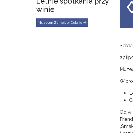
Letnie spotkania przy
winie
Muzeum Zamek w Dębnie
Serde
27 lip
Muze
W pro
L
G
Od wi
Friend
„Smak