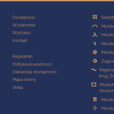
Na skróty
Oddziały
Dostępność
Siedzi
Wydarzenia
Muzeum
Wystawy
Muzeum
Kontakt
Muzeu
Muzeu
Na skróty
Regulamin
Zagrod
Polityka prywatności
Regiona
Deklaracja dostępności
bryg. Z
Mapa strony
Muzeum
Sklep
Nowym 
Muzeu
Muzeu