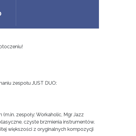
0
otoczeniu!
naniu zespołu JUST DUO:
 (m.in. zespoły: Workaholic, Mgr Jazz
ą klasyczne, czyste brzmienia instrumentów.
ej większości z oryginalnych kompozycji