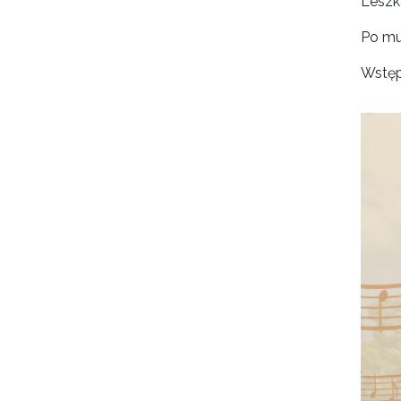
Leszk
Po mu
Wstęp