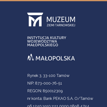
Informacje kontaktowe
Rynek 3, 33-100 Tarnów
NIP: 873-000-76-51
REGON: 850012309
nr konta: Bank PEKAO S.A. O/Tarnów
96 1240 1910 1111 0000 0898 4744