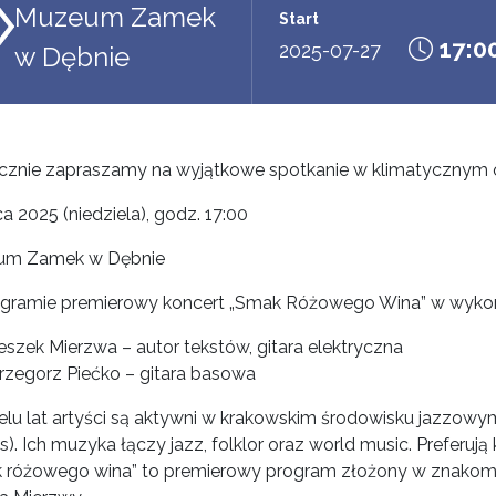
Muzeum Zamek
Start
17:0
2025-07-27
w Dębnie
cznie zapraszamy na wyjątkowe spotkanie w klimatycznym 
ca 2025 (niedziela), godz. 17:00
um Zamek w Dębnie
gramie premierowy koncert „Smak Różowego Wina” w wyko
eszek Mierzwa – autor tekstów, gitara elektryczna
rzegorz Piećko – gitara basowa
elu lat artyści są aktywni w krakowskim środowisku jazzowym
s). Ich muzyka łączy jazz, folklor oraz world music. Preferuj
 różowego wina” to premierowy program złożony w znakomit