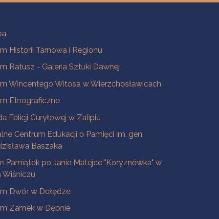
ba
 Historii Tarnowa i Regionu
 Ratusz - Galeria Sztuki Dawnej
m Wincentego Witosa w Wierzchosławicach
m Etnograficzne
a Felicji Curyłowej w Zalipiu
lne Centrum Edukacji o Pamięci im. gen.
dzisława Baszaka
 Pamiątek po Janie Matejce "Koryznówka" w
Wiśniczu
m Dwór w Dołędze
m Zamek w Dębnie